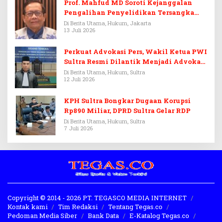
Prof. Mahfud MD Soroti Kejanggalan
Pengalihan Penyelidikan Tersangka
Febrie Adriansyah
Di Berita Utama, Hukum, Jakarta
13 Juli 2026
Perkuat Advokasi Pers, Wakil Ketua PWI
Sultra Resmi Dilantik Menjadi Advokat
PERADI
Di Berita Utama, Hukum, Sultra
12 Juli 2026
KPH Sultra Bongkar Dugaan Korupsi
Rp890 Miliar, DPRD Sultra Gelar RDP
Di Berita Utama, Hukum, Sultra
7 Juli 2026
Copyright © 2014 - 2026 PT. TEGASCO MEDIA INTERNET
Kontak kami
Tim Redaksi
Tentang Tegas.co
Pedoman Media Siber
Bank Data
E-Katalog Tegas.co