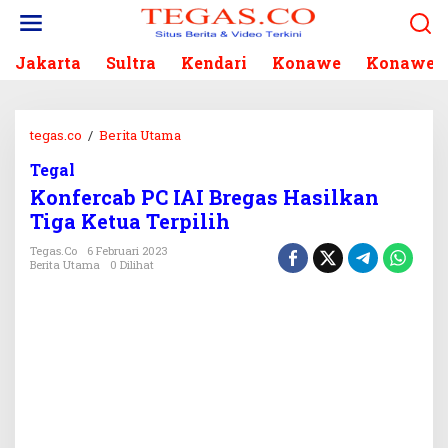
L
e
w
Jakarta
Sultra
Kendari
Konawe
Konawe S
a
t
i
k
tegas.co
/
Berita Utama
K
e
o
k
Tegal
n
o
Konfercab PC IAI Bregas Hasilkan
f
n
e
Tiga Ketua Terpilih
t
r
e
Tegas.co
6 Februari 2023
c
Berita Utama
0 Dilihat
n
a
b
P
C
I
A
I
B
r