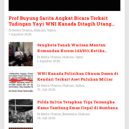
Prof Buyung Sarita Angkat Bicara Terkait
Tudingan Yayi WNI Kanada Ditagih Utang
Rp3,6 Miliar
Di Berita Utama, Hukum, Sultra
1 Agustus 2026
Sengketa Tanah Warisan Mantan
Komandan Korem 143/HO, Ketika
Warisan Menjadi Arena Pemerasan
Di Berita Utama, Hukum, Opini
1 Agustus 2026
WNI Kanada Polisikan Oknum Dosen di
Kendari Terkait Aset Puluhan Miliar
Di Berita Utama, Hukum, Sultra
31 Juli 2026
Polda Sultra Tetapkan Tiga Tersangka
Kasus Tambang Emas Ilegal di Bombana
Di Berita Utama, Bombana, Hukum
26 Juli 2026