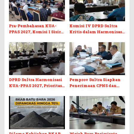
Pra-Pembahasan KUA-
Komisi IV DPRD Sultra
PPAS 2027, Komisi I Sisir
Kritis dalam Harmonisasi
Program Prioritas
KUA-PPAS 2027 dan
Berkelanjutan
Perubahan APBD 2026
DPRD Sultra Harmonisasi
Pemprov Sultra Siapkan
KUA-PPAS 2027, Prioritas
Penerimaan CPNS dan
Pendidikan, Kebudayaan,
PPPK 2027, DPRD Sultra
dan Pelunasan Utang
Desak Formasi Disabilitas
Infrastruktur
Dilema Kebijakan RKAB
Wajah Baru Pariwisata