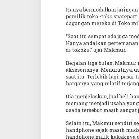
l
u
Hanya bermodalkan jaringan
i
pemilik toko -toko sparepart
P
dagangan mereka di Toko m
r
o
“Saat itu sempat ada juga mo
g
Hanya andalkan pertemanan s
r
di tokoku,” ujar Makmur.
a
m
Berjalan tiga bulan, Makmur m
P
aksesorisnya. Menurutnya, u
K
saat itu. Terlebih lagi, pasa
B
L
harganya yang relatif terjan
Dia menjelaskan, jual beli ha
memang menjadi usaha yang m
usaha tersebut masih sangat 
Selain itu, Makmur sendiri s
handphone sejak masih muda. 
handphone milik kakaknya d