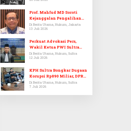
Prof. Mahfud MD Soroti
Kejanggalan Pengalihan
Penyelidikan Tersangka
Di Berita Utama, Hukum, Jakarta
13 Juli 2026
Febrie Adriansyah
Perkuat Advokasi Pers,
Wakil Ketua PWI Sultra
Resmi Dilantik Menjadi
Di Berita Utama, Hukum, Sultra
12 Juli 2026
Advokat PERADI
KPH Sultra Bongkar Dugaan
Korupsi Rp890 Miliar, DPRD
Sultra Gelar RDP
Di Berita Utama, Hukum, Sultra
7 Juli 2026