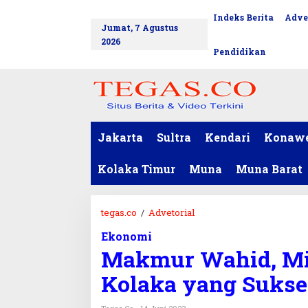
L
Indeks Berita
Adve
tutup
e
Jumat, 7 Agustus
w
2026
a
Pendidikan
t
i
k
e
k
o
Jakarta
Sultra
Kendari
Konaw
n
t
Kolaka Timur
Muna
Muna Barat
e
n
tegas.co
/
Advetorial
M
a
Ekonomi
k
Makmur Wahid, Mi
m
u
Kolaka yang Sukse
r
W