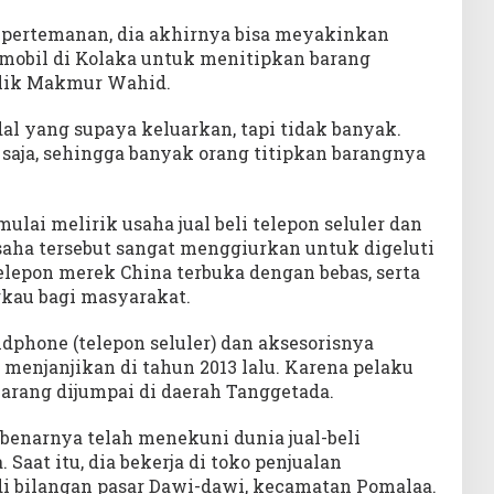
 pertemanan, dia akhirnya bisa meyakinkan
 mobil di Kolaka untuk menitipkan barang
ilik Makmur Wahid.
dal yang supaya keluarkan, tapi tidak banyak.
aja, sehingga banyak orang titipkan barangnya
ulai melirik usaha jual beli telepon seluler dan
saha tersebut sangat menggiurkan untuk digeluti
r telepon merek China terbuka dengan bebas, serta
gkau bagi masyarakat.
ndphone (telepon seluler) dan aksesorisnya
enjanjikan di tahun 2013 lalu. Karena pelaku
jarang dijumpai di daerah Tanggetada.
ebenarnya telah menekuni dunia jual-beli
Saat itu, dia bekerja di toko penjualan
i bilangan pasar Dawi-dawi, kecamatan Pomalaa.