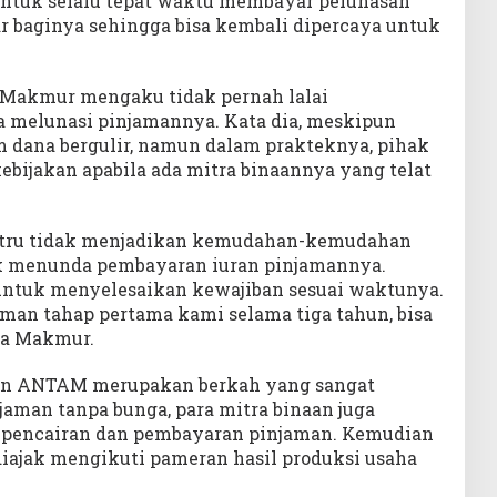
tuk selalu tepat waktu membayar pelunasan
r baginya sehingga bisa kembali dipercaya untuk
u, Makmur mengaku tidak pernah lalai
 melunasi pinjamannya. Kata dia, meskipun
dana bergulir, namun dalam prakteknya, pihak
ijakan apabila ada mitra binaannya yang telat
stru tidak menjadikan kemudahan-kemudahan
uk menunda pembayaran iuran pinjamannya.
ntuk menyelesaikan kewajiban sesuai waktunya.
aman tahap pertama kami selama tiga tahun, bisa
ata Makmur.
naan ANTAM merupakan berkah yang sangat
njaman tanpa bunga, para mitra binaan juga
 pencairan dan pembayaran pinjaman. Kemudian
diajak mengikuti pameran hasil produksi usaha