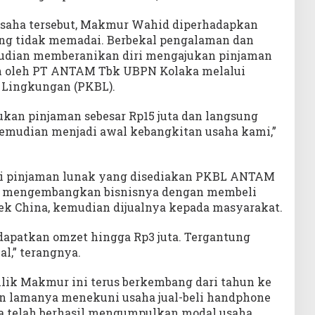
saha tersebut, Makmur Wahid diperhadapkan
ng tidak memadai. Berbekal pengalaman dan
mudian memberanikan diri mengajukan pinjaman
n oleh PT ANTAM Tbk UBPN Kolaka melalui
 Lingkungan (PKBL).
ukan pinjaman sebesar Rp15 juta dan langsung
 kemudian menjadi awal kebangkitan usaha kami,”
ari pinjaman lunak yang disediakan PKBL ANTAM
 mengembangkan bisnisnya dengan membeli
rek China, kemudian dijualnya kepada masyarakat.
ndapatkan omzet hingga Rp3 juta. Tergantung
l,” terangnya.
ilik Makmur ini terus berkembang dari tahun ke
n lamanya menekuni usaha jual-beli handphone
dia telah berhasil mengumpulkan modal usaha