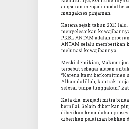
Menurutnya, komitmennya un
angsuran menjadi modal besa
mengakses pinjaman.
Karena sejak tahun 2013 lal
menyelesaikan kewajibannya
PKBL ANTAM adalah program 
ANTAM selalu memberikan keb
melunasi kewajibannya.
Meski demikian, Makmur ju
tersebut sebagai alasan unt
“Karena kami berkomitmen u
Alhamdulillah, kontrak pinj
selesai tanpa tunggakan,” k
Kata dia, menjadi mitra bi
bernilai. Selain diberikan pi
diberikan kemudahan proses
diberikan pelatihan bahkan 