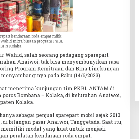
repart kendaraan roda empat milik
Wahid mitra binaan program PKBL
BPN Kolaka
 Wahid, salah seorang pedagang sparepart
urahan Anaiwoi, tak bisa menyembunyikan rasa
toring Program Kemitraan dan Bina Lingkungan
enyambanginya pada Rabu (14/6/2023).
 saat menerima kunjungan tim PKBL ANTAM di
an poros Bombana – Kolaka, di kelurahan Anaiwoi,
paten Kolaka.
ya sebagai penjual sparepart mobil sejak 2013
, di bilangan pasar Anaiwoi, Tanggetada. Saat itu,
m memiliki modal yang kuat untuk menjadi
an peralatan kendaraan roda empat.