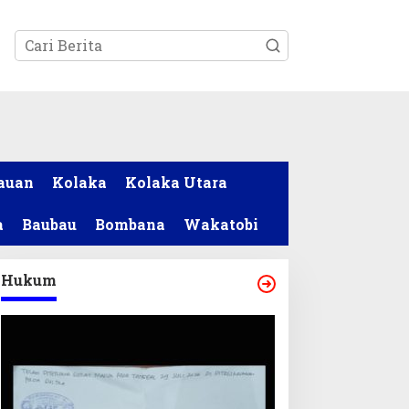
tutup
auan
Kolaka
Kolaka Utara
a
Baubau
Bombana
Wakatobi
Hukum