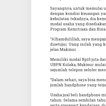
Sayangnya, untuk memulai u
dengan kondisi keuangan ya
kebulatan tekadnya, dia ke
modal usaha yang disediaka
Program Kemitraan dan Bina
“Alhamdulillah, saya mengaj
disetujui. Uang inilah yang
jelas Makmur.
Memiliki modal Rp15 juta d
UBPN Kolaka, Makmur mulai
sejumlah telepon seluler me
“Dalam sehari, saya bisa me
jumlah handphone yang terjua
Usaha jual beli handphone m
tahun. Selama sembilan tahu
serta sparepart kendaraan, 