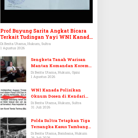
Prof Buyung Sarita Angkat Bicara
Terkait Tudingan Yayi WNI Kanada
Ditagih Utang Rp3,6 Miliar
Di Berita Utama, Hukum, Sultra
1 Agustus 2026
Sengketa Tanah Warisan
Mantan Komandan Korem
143/HO, Ketika Warisan
Di Berita Utama, Hukum, Opini
1 Agustus 2026
Menjadi Arena Pemerasan
WNI Kanada Polisikan
Oknum Dosen di Kendari
Terkait Aset Puluhan Miliar
Di Berita Utama, Hukum, Sultra
31 Juli 2026
Polda Sultra Tetapkan Tiga
Tersangka Kasus Tambang
Emas Ilegal di Bombana
Di Berita Utama, Bombana, Hukum
26 Juli 2026