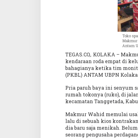
P
N
K
o
l
a
Toko spa
k
Makmur 
Antam U
a
y
TEGAS.CO,. KOLAKA – Makmur
a
kendaraan roda empat di kel
n
bahagianya ketika tim moni
g
(PKBL) ANTAM UBPN Kolaka m
S
u
Pria paruh baya ini senyum
k
rumah tokonya (ruko), di jal
s
kecamatan Tanggetada, Kabu
e
s
Makmur Wahid memulai usahan
M
lalu di sebuah kios kontrakan
e
dia baru saja menikah. Belu
l
a
seorang pengusaha perdagang