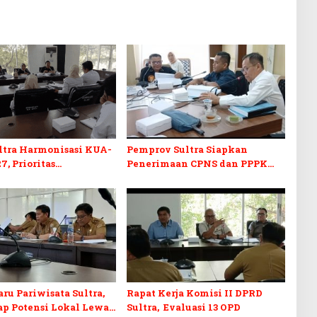
ltra Harmonisasi KUA-
Pemprov Sultra Siapkan
7, Prioritas
Penerimaan CPNS dan PPPK
kan, Kebudayaan, dan
2027, DPRD Sultra Desak
n Utang Infrastruktur
Formasi Disabilitas
ru Pariwisata Sultra,
Rapat Kerja Komisi II DPRD
p Potensi Lokal Lewat
Sultra, Evaluasi 13 OPD