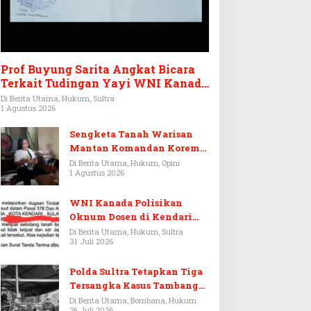
Prof Buyung Sarita Angkat Bicara
Terkait Tudingan Yayi WNI Kanada
Ditagih Utang Rp3,6 Miliar
Di Berita Utama, Hukum, Sultra
1 Agustus 2026
Sengketa Tanah Warisan
Mantan Komandan Korem
143/HO, Ketika Warisan
Di Berita Utama, Hukum, Opini
1 Agustus 2026
Menjadi Arena Pemerasan
WNI Kanada Polisikan
Oknum Dosen di Kendari
Terkait Aset Puluhan Miliar
Di Berita Utama, Hukum, Sultra
31 Juli 2026
Polda Sultra Tetapkan Tiga
Tersangka Kasus Tambang
Emas Ilegal di Bombana
Di Berita Utama, Bombana, Hukum
26 Juli 2026