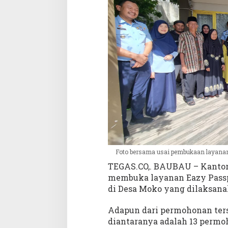
a
L
a
y
a
n
a
n
E
a
z
y
P
a
s
Foto bersama usai pembukaan layanan
s
TEGAS.CO,. BAUBAU – Kantor 
p
membuka layanan Eazy Passpo
o
di Desa Moko yang dilaksanak
r
t
Adapun dari permohonan ters
d
diantaranya adalah 13 permo
i