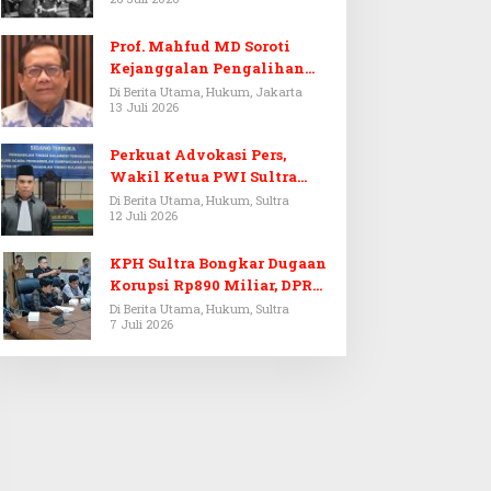
Prof. Mahfud MD Soroti
Kejanggalan Pengalihan
Penyelidikan Tersangka
Di Berita Utama, Hukum, Jakarta
13 Juli 2026
Febrie Adriansyah
Perkuat Advokasi Pers,
Wakil Ketua PWI Sultra
Resmi Dilantik Menjadi
Di Berita Utama, Hukum, Sultra
12 Juli 2026
Advokat PERADI
KPH Sultra Bongkar Dugaan
Korupsi Rp890 Miliar, DPRD
Sultra Gelar RDP
Di Berita Utama, Hukum, Sultra
7 Juli 2026