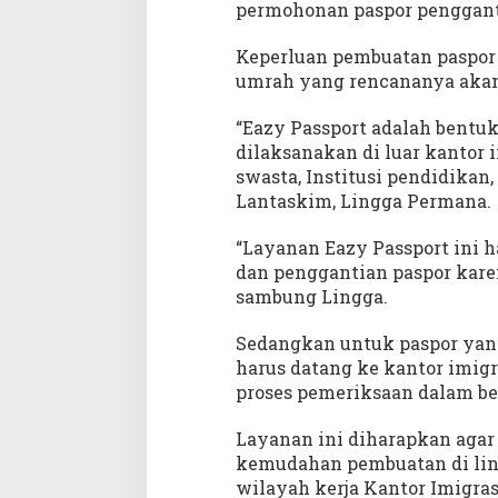
B
permohonan paspor penggant
u
t
Keperluan pembuatan paspor 
o
umrah yang rencananya akan 
n
T
“Eazy Passport adalah bentu
e
dilaksanakan di luar kantor
n
swasta, Institusi pendidikan,
g
Lantaskim, Lingga Permana.
a
h
“Layanan Eazy Passport ini 
dan penggantian paspor kare
sambung Lingga.
Sedangkan untuk paspor yang 
harus datang ke kantor imig
proses pemeriksaan dalam ber
Layanan ini diharapkan agar
kemudahan pembuatan di li
wilayah kerja Kantor Imigras