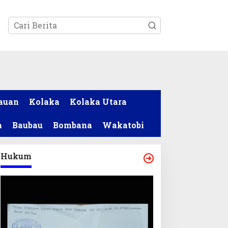
tutup
auan
Kolaka
Kolaka Utara
a
Baubau
Bombana
Wakatobi
Hukum