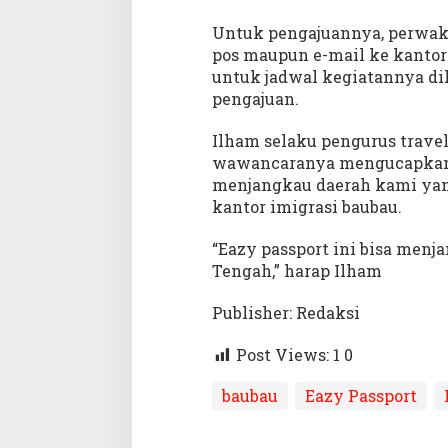
Untuk pengajuannya, perwaki
pos maupun e-mail ke kantor 
untuk jadwal kegiatannya di
pengajuan.
Ilham selaku pengurus trav
wawancaranya mengucapkan t
menjangkau daerah kami yang
kantor imigrasi baubau.
“Eazy passport ini bisa menj
Tengah,” harap Ilham
Publisher: Redaksi
Post Views: 1
0
baubau
Eazy Passport