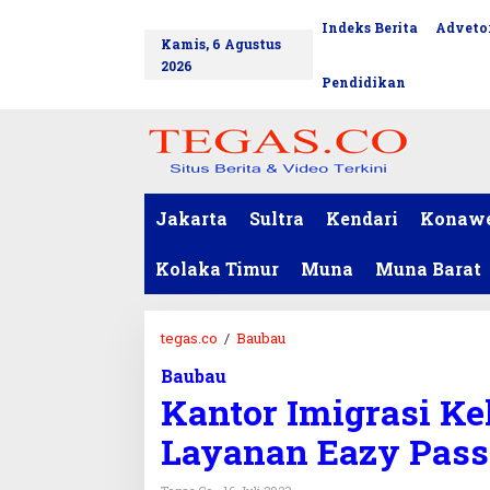
L
Indeks Berita
Advetor
tutup
e
Kamis, 6 Agustus
w
2026
a
Pendidikan
t
i
k
e
k
o
Jakarta
Sultra
Kendari
Konaw
n
t
Kolaka Timur
Muna
Muna Barat
e
n
tegas.co
/
Baubau
K
a
Baubau
n
Kantor Imigrasi Ke
t
o
Layanan Eazy Pass
r
I