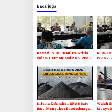
Baca juga
Komisi IV DPRD Sultra Kritis
DPRD Su
dalam Harmonisasi KUA-PPAS
PPAS 202
2027 dan Perubahan APBD 2026
Pendidi
Pelunasa
Dilema Kebijakan RKAB Batu
Wajah Ba
Bara, Mengukur Keseimbangan
Menyula