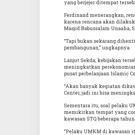
b
yang berjejer ditempat terseb
k
a
Ferdinand menerangkan, renc
n
karena rencana akan dilaku
Masjid Babussalam Unaaha, Se
“Tapi bukan sekarang dihenti
pembangunan,” ungkapnya.
Lanjut Sekda, kebijakan ter
meningkatkan perekonomian l
pusat perbelanjaan Islamic Ce
“Akan banyak kegiatan dikawa
Center, jadi ini bisa meningk
Sementara itu, soal pelaku 
memikirkan tempat yang coc
kawasan STQ beberapa tahun 
“Pelaku UMKM di kawasan it