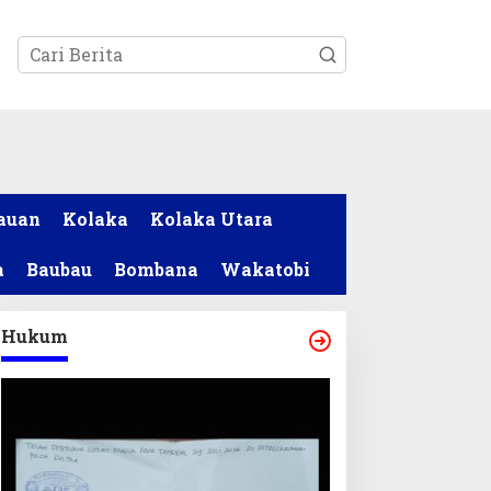
tutup
auan
Kolaka
Kolaka Utara
a
Baubau
Bombana
Wakatobi
Hukum