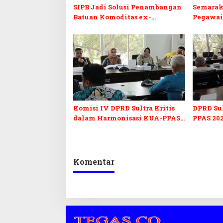
SIPB Jadi Solusi Penambangan
Semarak
Batuan Komoditas ex-
Pegawai
Golongan C di Sultra
Sultra I
Komisi IV DPRD Sultra Kritis
DPRD Su
dalam Harmonisasi KUA-PPAS
PPAS 202
2027 dan Perubahan APBD 2026
Pendidi
Pelunasa
Komentar