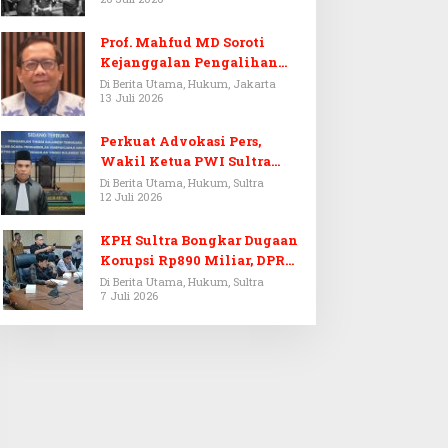
Prof. Mahfud MD Soroti
Kejanggalan Pengalihan
Penyelidikan Tersangka
Di Berita Utama, Hukum, Jakarta
13 Juli 2026
Febrie Adriansyah
Perkuat Advokasi Pers,
Wakil Ketua PWI Sultra
Resmi Dilantik Menjadi
Di Berita Utama, Hukum, Sultra
12 Juli 2026
Advokat PERADI
KPH Sultra Bongkar Dugaan
Korupsi Rp890 Miliar, DPRD
Sultra Gelar RDP
Di Berita Utama, Hukum, Sultra
7 Juli 2026