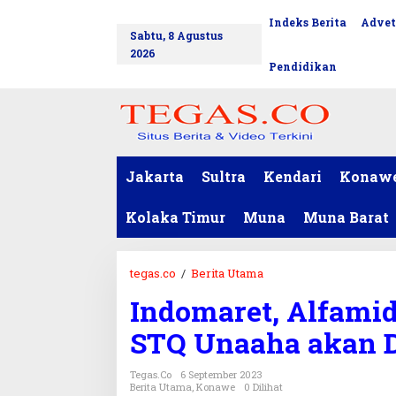
L
Indeks Berita
Advet
tutup
e
Sabtu, 8 Agustus
w
2026
a
Pendidikan
t
i
k
e
k
o
Jakarta
Sultra
Kendari
Konaw
n
t
Kolaka Timur
Muna
Muna Barat
e
n
tegas.co
/
Berita Utama
I
n
Indomaret, Alfam
d
o
STQ Unaaha akan D
m
a
Tegas.co
6 September 2023
r
Berita Utama
,
Konawe
0 Dilihat