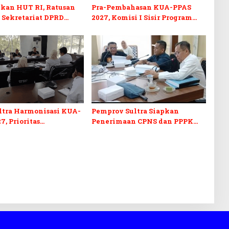
kan HUT RI, Ratusan
Pra-Pembahasan KUA-PPAS
 Sekretariat DPRD
2027, Komisi I Sisir Program
kuti Lomba Bola Gotong
Prioritas Berkelanjutan
ltra Harmonisasi KUA-
Pemprov Sultra Siapkan
7, Prioritas
Penerimaan CPNS dan PPPK
kan, Kebudayaan, dan
2027, DPRD Sultra Desak
n Utang Infrastruktur
Formasi Disabilitas