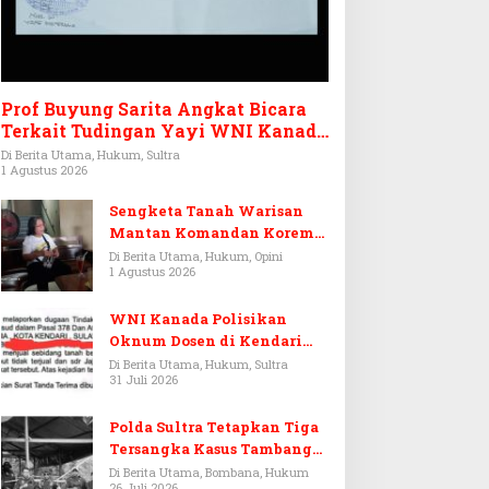
Prof Buyung Sarita Angkat Bicara
Terkait Tudingan Yayi WNI Kanada
Ditagih Utang Rp3,6 Miliar
Di Berita Utama, Hukum, Sultra
1 Agustus 2026
Sengketa Tanah Warisan
Mantan Komandan Korem
143/HO, Ketika Warisan
Di Berita Utama, Hukum, Opini
1 Agustus 2026
Menjadi Arena Pemerasan
WNI Kanada Polisikan
Oknum Dosen di Kendari
Terkait Aset Puluhan Miliar
Di Berita Utama, Hukum, Sultra
31 Juli 2026
Polda Sultra Tetapkan Tiga
Tersangka Kasus Tambang
Emas Ilegal di Bombana
Di Berita Utama, Bombana, Hukum
26 Juli 2026