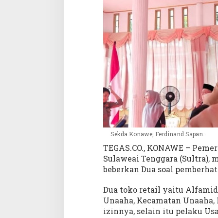
a
n
S
T
Q
U
n
a
a
h
a
a
k
a
Sekda Konawe, Ferdinand Sapan
n
TEGAS.CO., KONAWE – Pemeri
D
Sulaweai Tenggara (Sultra), 
i
beberkan Dua soal pemberhat
t
e
Dua toko retail yaitu Alfami
r
Unaaha, Kecamatan Unaaha, 
t
izinnya, selain itu pelaku
i