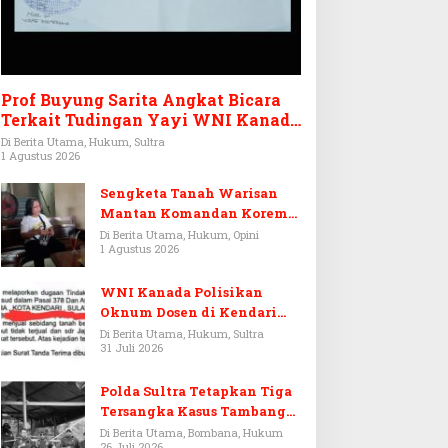
Prof Buyung Sarita Angkat Bicara
Terkait Tudingan Yayi WNI Kanada
Ditagih Utang Rp3,6 Miliar
Di Berita Utama, Hukum, Sultra
1 Agustus 2026
Sengketa Tanah Warisan
Mantan Komandan Korem
143/HO, Ketika Warisan
Di Berita Utama, Hukum, Opini
1 Agustus 2026
Menjadi Arena Pemerasan
WNI Kanada Polisikan
Oknum Dosen di Kendari
Terkait Aset Puluhan Miliar
Di Berita Utama, Hukum, Sultra
31 Juli 2026
Polda Sultra Tetapkan Tiga
Tersangka Kasus Tambang
Emas Ilegal di Bombana
Di Berita Utama, Bombana, Hukum
26 Juli 2026