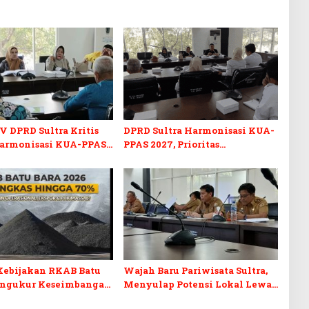
V DPRD Sultra Kritis
DPRD Sultra Harmonisasi KUA-
armonisasi KUA-PPAS
PPAS 2027, Prioritas
n Perubahan APBD 2026
Pendidikan, Kebudayaan, dan
Pelunasan Utang Infrastruktur
Kebijakan RKAB Batu
Wajah Baru Pariwisata Sultra,
engukur Keseimbangan
Menyulap Potensi Lokal Lewat
aan Negara dan
Sentuhan Digital dan