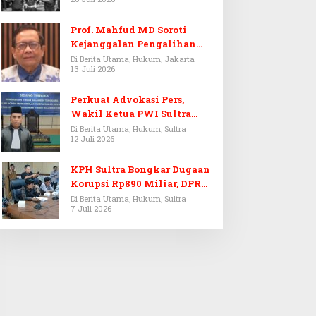
Prof. Mahfud MD Soroti
Kejanggalan Pengalihan
Penyelidikan Tersangka
Di Berita Utama, Hukum, Jakarta
13 Juli 2026
Febrie Adriansyah
Perkuat Advokasi Pers,
Wakil Ketua PWI Sultra
Resmi Dilantik Menjadi
Di Berita Utama, Hukum, Sultra
12 Juli 2026
Advokat PERADI
KPH Sultra Bongkar Dugaan
Korupsi Rp890 Miliar, DPRD
Sultra Gelar RDP
Di Berita Utama, Hukum, Sultra
7 Juli 2026