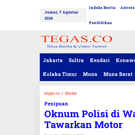
L
Indeks Berita
Adveto
tutup
e
Jumat, 7 Agustus
w
2026
a
Pendidikan
t
i
k
e
k
o
Jakarta
Sultra
Kendari
Konaw
n
t
Kolaka Timur
Muna
Muna Barat
e
n
tegas.co
/
Berita
O
k
Penipuan
n
Oknum Polisi di Wa
u
m
Tawarkan Motor
P
o