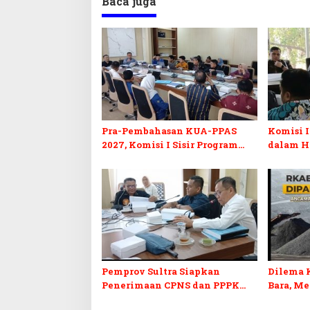
Baca juga
Pra-Pembahasan KUA-PPAS
Komisi I
2027, Komisi I Sisir Program
dalam H
Prioritas Berkelanjutan
2027 da
Pemprov Sultra Siapkan
Dilema 
Penerimaan CPNS dan PPPK
Bara, M
2027, DPRD Sultra Desak
Penerim