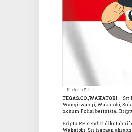
u
I
R
T
,
T
a
w
a
r
k
a
n
M
o
Karikatur Polisi
t
TEGAS.CO
.,
WAKATOBI
– Sri
o
Wangi-wangi, Wakatobi, Sula
r
oknum Polisi berinisial Bript
Briptu RH sendiri diketahui 
Wakatobi. Sri (sapaan akrabn