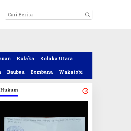
tutup
auan
Kolaka
Kolaka Utara
a
Baubau
Bombana
Wakatobi
Hukum