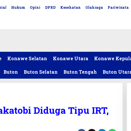
rial
Hukum
Opini
DPRD
Kesehatan
Olahraga
Pariwisata
e
Konawe Selatan
Konawe Utara
Konawe Kepul
Buton
Buton Selatan
Buton Tengah
Buton Utar
katobi Diduga Tipu IRT,