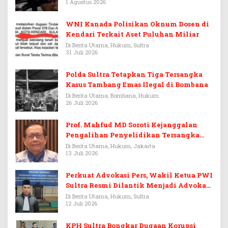
1 Agustus 2026
WNI Kanada Polisikan Oknum Dosen di
Kendari Terkait Aset Puluhan Miliar
Di Berita Utama, Hukum, Sultra
31 Juli 2026
Polda Sultra Tetapkan Tiga Tersangka
Kasus Tambang Emas Ilegal di Bombana
Di Berita Utama, Bombana, Hukum
26 Juli 2026
Prof. Mahfud MD Soroti Kejanggalan
Pengalihan Penyelidikan Tersangka
Febrie Adriansyah
Di Berita Utama, Hukum, Jakarta
13 Juli 2026
Perkuat Advokasi Pers, Wakil Ketua PWI
Sultra Resmi Dilantik Menjadi Advokat
PERADI
Di Berita Utama, Hukum, Sultra
12 Juli 2026
KPH Sultra Bongkar Dugaan Korupsi