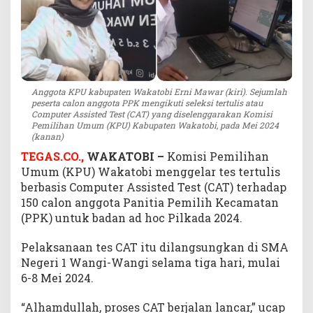
a
i
D
i
r
a
Anggota KPU kabupaten Wakatobi Erni Mawar (kiri). Sejumlah
n
peserta calon anggota PPK mengikuti seleksi tertulis atau
g
Computer Assisted Test (CAT) yang diselenggarakan Komisi
k
Pemilihan Umum (KPU) Kabupaten Wakatobi, pada Mei 2024
(kanan)
i
n
TEGAS.CO.,
WAKATOBI –
Komisi Pemilihan
g
Umum (KPU) Wakatobi menggelar tes tertulis
berbasis Computer Assisted Test (CAT) terhadap
150 calon anggota Panitia Pemilih Kecamatan
(PPK) untuk badan ad hoc Pilkada 2024.
Pelaksanaan tes CAT itu dilangsungkan di SMA
Negeri 1 Wangi-Wangi selama tiga hari, mulai
6-8 Mei 2024.
“Alhamdullah, proses CAT berjalan lancar,” ucap