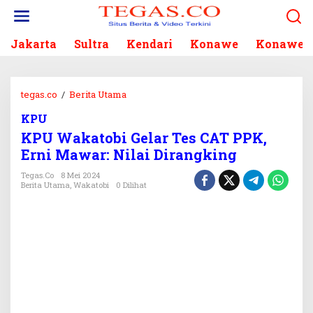
L
e
w
Jakarta
Sultra
Kendari
Konawe
Konawe S
a
t
i
k
tegas.co
/
Berita Utama
K
e
P
k
KPU
U
o
KPU Wakatobi Gelar Tes CAT PPK,
W
n
a
Erni Mawar: Nilai Dirangking
t
k
e
Tegas.co
8 Mei 2024
a
Berita Utama
,
Wakatobi
0 Dilihat
n
t
o
b
i
G
e
l
a
r