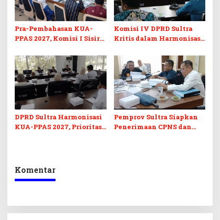
Pra-Pembahasan KUA-
Komisi IV DPRD Sultra
PPAS 2027, Komisi I Sisir
Kritis dalam Harmonisasi
Program Prioritas
KUA-PPAS 2027 dan
Berkelanjutan
Perubahan APBD 2026
DPRD Sultra Harmonisasi
Pemprov Sultra Siapkan
KUA-PPAS 2027, Prioritas
Penerimaan CPNS dan
Pendidikan, Kebudayaan,
PPPK 2027, DPRD Sultra
dan Pelunasan Utang
Desak Formasi Disabilitas
Infrastruktur
Komentar