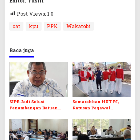
Editor: Yusrif
Post Views: 1
0
cat
kpu
PPK
Wakatobi
Baca juga
SIPB Jadi Solusi
Semarakkan HUT RI,
Penambangan Batuan
Ratusan Pegawai
Komoditas ex-Golongan C
Sekretariat DPRD Sultra
di Sultra
Ikuti Lomba Bola Gotong