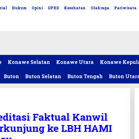
rial
Hukum
Opini
DPRD
Kesehatan
Olahraga
Pariwisata
e
Konawe Selatan
Konawe Utara
Konawe Kepul
Buton
Buton Selatan
Buton Tengah
Buton Utar
editasi Faktual Kanwil
kunjung ke LBH HAMI