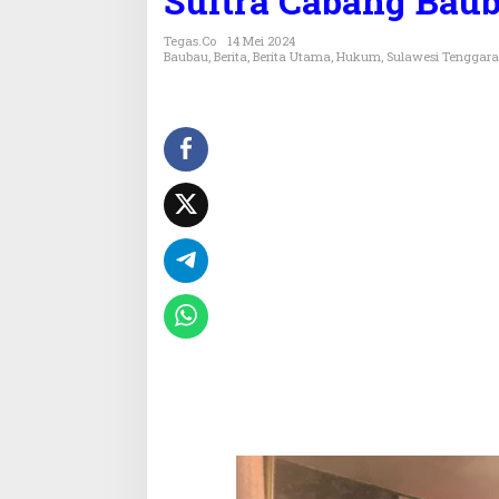
Sultra Cabang Bau
f
i
Tegas.co
14 Mei 2024
k
Baubau
,
Berita
,
Berita Utama
,
Hukum
,
Sulawesi Tenggara
a
s
i
A
k
r
e
d
i
t
a
s
i
F
a
k
t
u
a
l