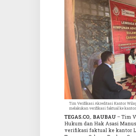
K
a
n
w
i
l
K
e
m
e
n
k
u
m
h
a
m
Tim Verifikasi Akreditasi Kantor Wi
B
melakukan verifikasi faktual ke kant
e
TEGAS.CO
,.
BAUBAU
– Tim V
r
Hukum dan Hak Asasi Manusi
k
verifikasi faktual ke kanto
u