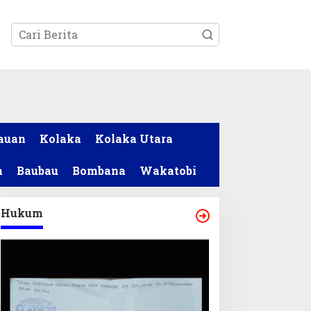
tutup
auan
Kolaka
Kolaka Utara
a
Baubau
Bombana
Wakatobi
Hukum