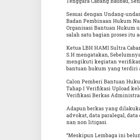
Tenggara Cabang Baubau, Seni
n
j
Sesuai dengan Undang-undan
u
Badan Pembinaan Hukum Nas
n
g
Organisasi Bantuan Hukum 
k
salah satu bagian proses itu 
e
L
Ketua LBH HAMI Sultra Cab
B
S.H mengatakan, Sebelumnya
H
mengikuti kegiatan verifika
H
bantuan hukum yang terdiri at
A
M
Calon Pemberi Bantuan Hukum
I
Tahap I Verifikasi Upload ke
S
Verifikasi Berkas Administra
u
l
Adapun berkas yang dilakuka
t
r
advokat, data paralegal, data
a
nan non litigasi.
C
a
“Meskipun Lembaga ini belum
b