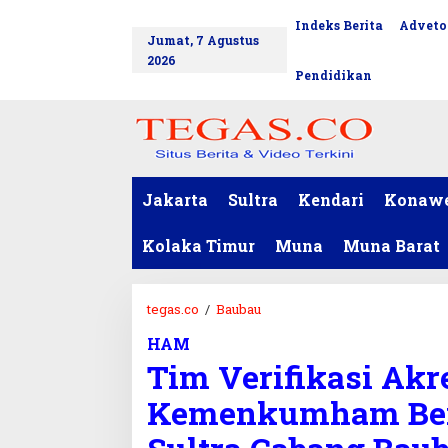
L
Indeks Berita
Adveto
tutup
e
Jumat, 7 Agustus
w
2026
a
Pendidikan
t
i
k
e
k
o
Jakarta
Sultra
Kendari
Konaw
n
t
Kolaka Timur
Muna
Muna Barat
e
n
tegas.co
/
Baubau
T
i
HAM
m
Tim Verifikasi Akr
V
e
Kemenkumham Ber
r
i