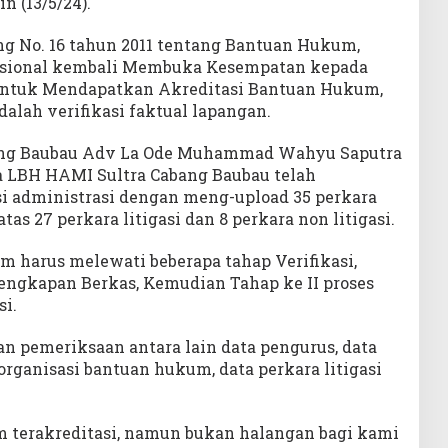
n (13/5/24).
g No. 16 tahun 2011 tentang Bantuan Hukum,
ional kembali Membuka Kesempatan kepada
untuk Mendapatkan Akreditasi Bantuan Hukum,
adalah verifikasi faktual lapangan.
ang Baubau Adv La Ode Muhammad Wahyu Saputra
 LBH HAMI Sultra Cabang Baubau telah
si administrasi dengan meng-upload 35 perkara
as 27 perkara litigasi dan 8 perkara non litigasi.
 harus melewati beberapa tahap Verifikasi,
lengkapan Berkas, Kemudian Tahap ke II proses
si.
n pemeriksaan antara lain data pengurus, data
 organisasi bantuan hukum, data perkara litigasi
 terakreditasi, namun bukan halangan bagi kami