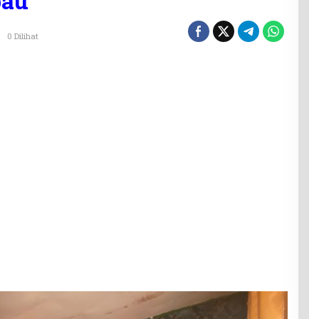
bau
0 Dilihat