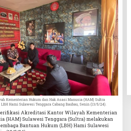
layah Kementerian Hukum dan Hak Asasi Manusia (HAM) Sultra
or LBH Hami Sulawesi Tenggara Cabang Baubau, Senin (13/5/24).
erifikasi Akreditasi Kantor Wilayah Kementerian
a (HAM) Sulawesi Tenggara (Sultra) melakukan
r Lembaga Bantuan Hukum (LBH) Hami Sulawesi