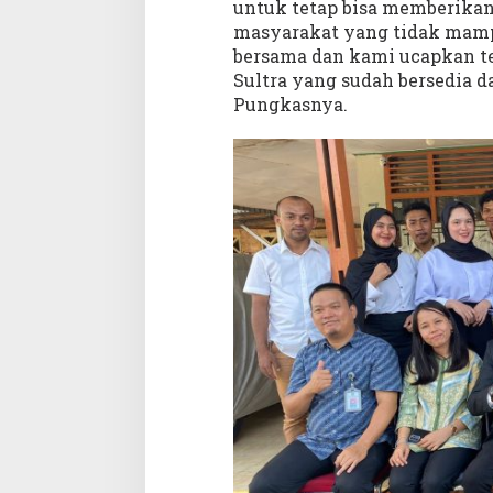
untuk tetap bisa memberikan
a
masyarakat yang tidak mamp
n
bersama dan kami ucapkan 
g
Sultra yang sudah bersedia d
B
Pungkasnya.
a
u
b
a
u