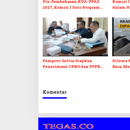
Pra-Pembahasan KUA-PPAS
Komisi I
2027, Komisi I Sisir Program
dalam H
Prioritas Berkelanjutan
2027 da
Pemprov Sultra Siapkan
Dilema 
Penerimaan CPNS dan PPPK
Bara, M
2027, DPRD Sultra Desak
Penerim
Formasi Disabilitas
Kepastia
Komentar