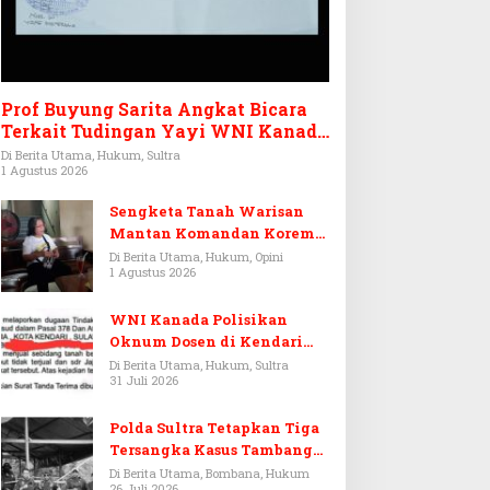
Prof Buyung Sarita Angkat Bicara
Terkait Tudingan Yayi WNI Kanada
Ditagih Utang Rp3,6 Miliar
Di Berita Utama, Hukum, Sultra
1 Agustus 2026
Sengketa Tanah Warisan
Mantan Komandan Korem
143/HO, Ketika Warisan
Di Berita Utama, Hukum, Opini
1 Agustus 2026
Menjadi Arena Pemerasan
WNI Kanada Polisikan
Oknum Dosen di Kendari
Terkait Aset Puluhan Miliar
Di Berita Utama, Hukum, Sultra
31 Juli 2026
Polda Sultra Tetapkan Tiga
Tersangka Kasus Tambang
Emas Ilegal di Bombana
Di Berita Utama, Bombana, Hukum
26 Juli 2026