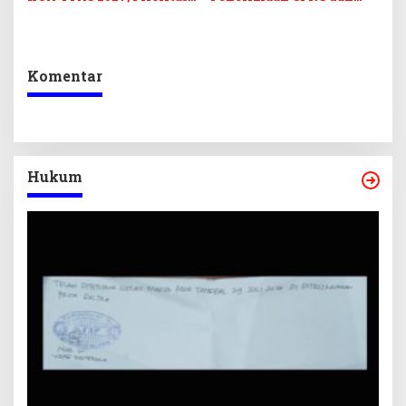
Pendidikan, Kebudayaan,
PPPK 2027, DPRD Sultra
dan Pelunasan Utang
Desak Formasi Disabilitas
Infrastruktur
Komentar
Hukum