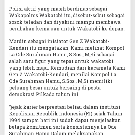
H
Polisi aktif yang masih berdinas sebagai
a
Wakapolres Wakatobi itu, disebut-sebut sebagai
m
sosok teladan dan diyakini mampu membawa
u
M
perubahan kemajuan untuk Wakatobi ke depan.
a
j
Mardin sebagai inisiator Gen Z Wakatobi-
u
Kendari itu mengatakan, Kami melihat Kompol
S
La Ode Surahman Hamu, S.Sos., M,Si sebagai
e
salah satu figur yang tepat untuk wakatobi
b
yang lebih maju. Kemudian dari kacamata Kami
a
Gen Z Wakatobi-Kendari, menilai Kompol La
g
Ode Surahman Hamu, S.Sos., M,Si memiliki
a
peluang besar untuk bersaing di pesta
i
demokrasi Pilkada tahun ini.
C
a
l
“jejak karier berprestasi beliau dalam institusi
o
Kepolisian Republik Indonesia (RI) sejak Tahun
n
1994 sampai hari ini sudah dapat menjelaskan
B
betapa komitmen serta konsistennya La Ode
u
Surahman Hamu Dalam melaksanakan