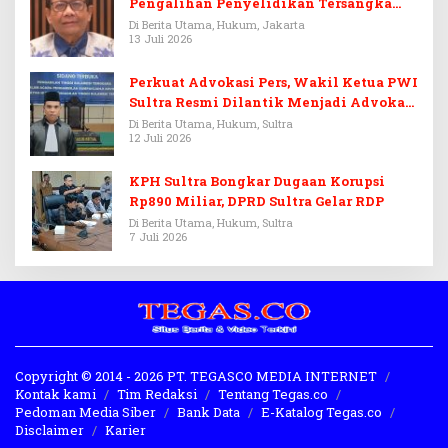
Pengalihan Penyelidikan Tersangka
Febrie Adriansyah
Di Berita Utama, Hukum, Jakarta
13 Juli 2026
Perkuat Advokasi Pers, Wakil Ketua PWI
Sultra Resmi Dilantik Menjadi Advokat
PERADI
Di Berita Utama, Hukum, Sultra
12 Juli 2026
KPH Sultra Bongkar Dugaan Korupsi
Rp890 Miliar, DPRD Sultra Gelar RDP
Di Berita Utama, Hukum, Sultra
7 Juli 2026
Copyright © 2014 - 2026 PT. TEGASCO MEDIA INTERNET
Kontak kami
Tim Redaksi
Tentang Tegas.co
Pedoman Media Siber
Bank Data
E-Katalog Tegas.co
Disclaimer
Karier