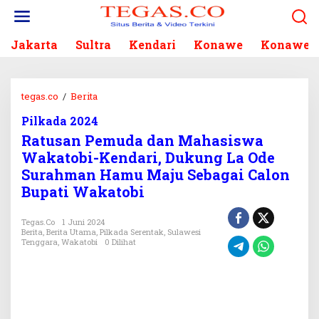
L
e
w
Jakarta
Sultra
Kendari
Konawe
Konawe S
a
t
i
k
tegas.co
/
Berita
R
e
a
k
Pilkada 2024
t
o
Ratusan Pemuda dan Mahasiswa
u
n
s
Wakatobi-Kendari, Dukung La Ode
t
a
Surahman Hamu Maju Sebagai Calon
e
n
Bupati Wakatobi
n
P
e
Tegas.co
1 Juni 2024
m
Berita
,
Berita Utama
,
Pilkada Serentak
,
Sulawesi
u
Tenggara
,
Wakatobi
0 Dilihat
d
a
d
a
n