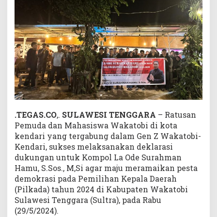
r
i
,
D
u
k
u
n
g
L
a
.TEGAS.CO
,.
SULAWESI
TENGGARA
– Ratusan
O
Pemuda dan Mahasiswa Wakatobi di kota
d
kendari yang tergabung dalam Gen Z Wakatobi-
e
S
Kendari, sukses melaksanakan deklarasi
u
dukungan untuk Kompol La Ode Surahman
r
Hamu, S.Sos., M,Si agar maju meramaikan pesta
a
demokrasi pada Pemilihan Kepala Daerah
h
(Pilkada) tahun 2024 di Kabupaten Wakatobi
m
Sulawesi Tenggara (Sultra), pada Rabu
a
(29/5/2024).
n