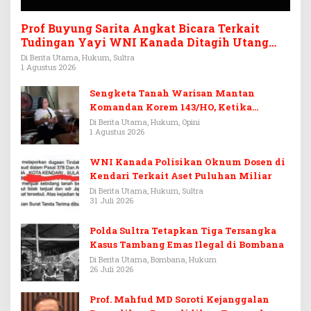
Prof Buyung Sarita Angkat Bicara Terkait
Tudingan Yayi WNI Kanada Ditagih Utang
Rp3,6 Miliar
Di Berita Utama, Hukum, Sultra
1 Agustus 2026
Sengketa Tanah Warisan Mantan
Komandan Korem 143/HO, Ketika
Warisan Menjadi Arena Pemerasan
Di Berita Utama, Hukum, Opini
1 Agustus 2026
WNI Kanada Polisikan Oknum Dosen di
Kendari Terkait Aset Puluhan Miliar
Di Berita Utama, Hukum, Sultra
31 Juli 2026
Polda Sultra Tetapkan Tiga Tersangka
Kasus Tambang Emas Ilegal di Bombana
Di Berita Utama, Bombana, Hukum
26 Juli 2026
Prof. Mahfud MD Soroti Kejanggalan