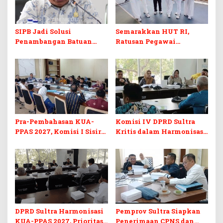
SIPB Jadi Solusi
Semarakkan HUT RI,
Penambangan Batuan
Ratusan Pegawai
Komoditas ex-Golongan C
Sekretariat DPRD Sultra
di Sultra
Ikuti Lomba Bola Gotong
Pra-Pembahasan KUA-
Komisi IV DPRD Sultra
PPAS 2027, Komisi I Sisir
Kritis dalam Harmonisasi
Program Prioritas
KUA-PPAS 2027 dan
Berkelanjutan
Perubahan APBD 2026
DPRD Sultra Harmonisasi
Pemprov Sultra Siapkan
KUA-PPAS 2027, Prioritas
Penerimaan CPNS dan