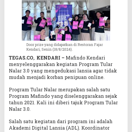
i
t
a
l
Y
a
n
Door prize yang didapatkan di Restoran Fajar
g
Kendari, Senin (18/8/2024).
M
TEGAS.CO
,.
KENDARI –
Mafindo Kendari
e
menyelenggarakan kegiatan Program Tular
n
Nalar 3.0 yang mengedukasi lansia agar tidak
y
a
mudah menjadi korban penipuan online.
s
a
Program Tular Nalar merupakan salah satu
r
Program Mafindo yang diselenggarakan sejak
L
tahun 2021. Kali ini diberi tajuk Program Tular
a
Nalar 3.0.
n
s
Salah satu kegiatan dari program ini adalah
i
Akademi Digital Lansia (ADL). Koordinator
a