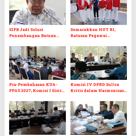
SIPB Jadi Solusi
Semarakkan HUT RI,
Penambangan Batuan
Ratusan Pegawai
Komoditas ex-Golongan C
Sekretariat DPRD Sultra
di Sultra
Ikuti Lomba Bola Gotong
Pra-Pembahasan KUA-
Komisi IV DPRD Sultra
PPAS 2027, Komisi I Sisir
Kritis dalam Harmonisasi
Program Prioritas
KUA-PPAS 2027 dan
Berkelanjutan
Perubahan APBD 2026