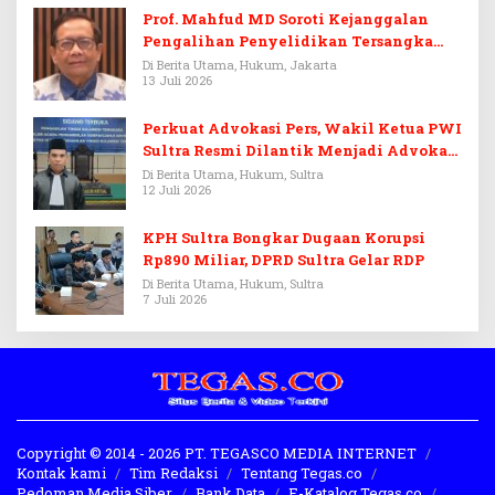
Prof. Mahfud MD Soroti Kejanggalan
Pengalihan Penyelidikan Tersangka
Febrie Adriansyah
Di Berita Utama, Hukum, Jakarta
13 Juli 2026
Perkuat Advokasi Pers, Wakil Ketua PWI
Sultra Resmi Dilantik Menjadi Advokat
PERADI
Di Berita Utama, Hukum, Sultra
12 Juli 2026
KPH Sultra Bongkar Dugaan Korupsi
Rp890 Miliar, DPRD Sultra Gelar RDP
Di Berita Utama, Hukum, Sultra
7 Juli 2026
Copyright © 2014 - 2026 PT. TEGASCO MEDIA INTERNET
Kontak kami
Tim Redaksi
Tentang Tegas.co
Pedoman Media Siber
Bank Data
E-Katalog Tegas.co