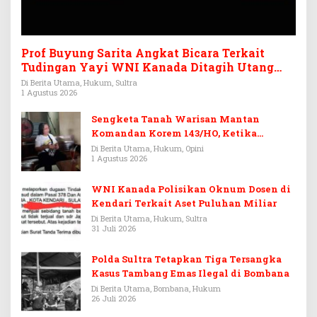
Prof Buyung Sarita Angkat Bicara Terkait
Tudingan Yayi WNI Kanada Ditagih Utang
Rp3,6 Miliar
Di Berita Utama, Hukum, Sultra
1 Agustus 2026
Sengketa Tanah Warisan Mantan
Komandan Korem 143/HO, Ketika
Warisan Menjadi Arena Pemerasan
Di Berita Utama, Hukum, Opini
1 Agustus 2026
WNI Kanada Polisikan Oknum Dosen di
Kendari Terkait Aset Puluhan Miliar
Di Berita Utama, Hukum, Sultra
31 Juli 2026
Polda Sultra Tetapkan Tiga Tersangka
Kasus Tambang Emas Ilegal di Bombana
Di Berita Utama, Bombana, Hukum
26 Juli 2026