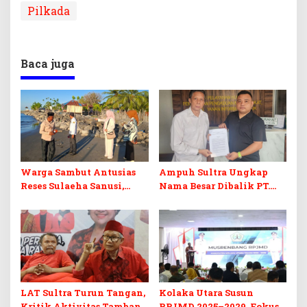
Pilkada
Baca juga
Warga Sambut Antusias
Ampuh Sultra Ungkap
Reses Sulaeha Sanusi,
Nama Besar Dibalik PT.
Abrasi Pantai di Ulu Sawa
BSJ, Desak Kejagung
Jadi Perhatian
Lakukan Penindakan
LAT Sultra Turun Tangan,
Kolaka Utara Susun
Kritik Aktivitas Tambang
RPJMD 2025–2029, Fokus