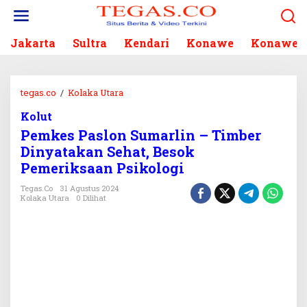
L
e
w
Jakarta
Sultra
Kendari
Konawe
Konawe S
a
t
i
k
tegas.co
/
Kolaka Utara
P
e
e
k
Kolut
m
o
Pemkes Paslon Sumarlin – Timber
k
n
e
Dinyatakan Sehat, Besok
t
s
Pemeriksaan Psikologi
e
P
n
a
Tegas.co
31 Agustus 2024
Kolaka Utara
0 Dilihat
s
l
o
n
S
u
m
a