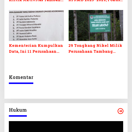
PT TMS dan Starget
pada SDM dan
Konawe Utara
Infrastruktur
Kementerian Kumpulkan
29 Tongkang Nikel Milik
Data, Ini 11 Perusahaan
Perusahaan Tambang
Nikel Beroperasi Tanpa
Lintasi TWAL Teluk
Izin Lintas di TWAL
Lasolo, Berikut Daftarnya
Teluk Lasolo
Komentar
Hukum