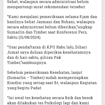
Sehat, walaupun secara administrasi belum
i
mengantongi surat rekomendasi tersebut.
k
o
“Kami menjalani pemeriksaan selama 8 jam dan
l
hasilnya Sehat Jasmani dan Rohani, walaupun
o
g
secara administrasi belum diberikan,”ungkap
i
Sumarlin dan Timber saat Konferensi Pers,
Sabtu (31/08/2024).
“Usai pendaftaran di KPU Rabu lalu, Dihari
Jumat saya duluan diperiksa kesehatamnya
dan di hari sabtu, giliran Pak
Timber,”sambungnya.
Sebelum pemeriksaan Kesehatan, lanjut
(Sumarlin – Timber) sudah mempersiapkan
Kondisi yang setiap saat fit, walaupun Kegiatan
yang begitu Padat.
“Ini awal tes kesehatan secara fisik dan besok
akan dilakukan tes Psikologi lagi dan kami