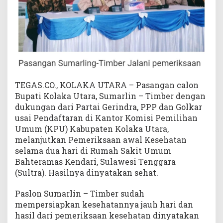
h
a
t
,
B
e
s
o
TEGAS.CO., KOLAKA UTARA – Pasangan calon
k
Bupati Kolaka Utara, Sumarlin – Timber dengan
P
dukungan dari Partai Gerindra, PPP dan Golkar
e
usai Pendaftaran di Kantor Komisi Pemilihan
m
Umum (KPU) Kabupaten Kolaka Utara,
e
melanjutkan Pemeriksaan awal Kesehatan
r
i
selama dua hari di Rumah Sakit Umum
k
Bahteramas Kendari, Sulawesi Tenggara
s
(Sultra). Hasilnya dinyatakan sehat.
a
a
Paslon Sumarlin – Timber sudah
n
mempersiapkan kesehatannya jauh hari dan
P
hasil dari pemeriksaan kesehatan dinyatakan
s