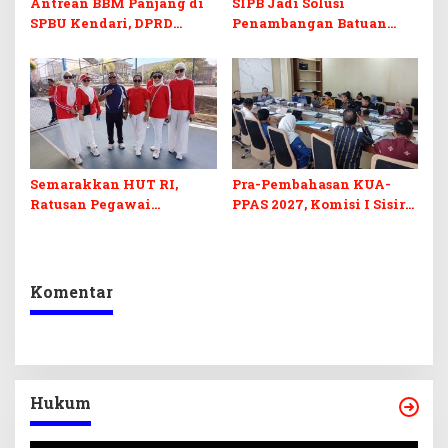
Antrean BBM Panjang di
SIPB Jadi Solusi
SPBU Kendari, DPRD
Penambangan Batuan
Sultra Duga Sistem
Komoditas ex-Golongan C
Barcode Curang
di Sultra
Semarakkan HUT RI,
Pra-Pembahasan KUA-
Ratusan Pegawai
PPAS 2027, Komisi I Sisir
Sekretariat DPRD Sultra
Program Prioritas
Ikuti Lomba Bola Gotong
Berkelanjutan
Komentar
Hukum