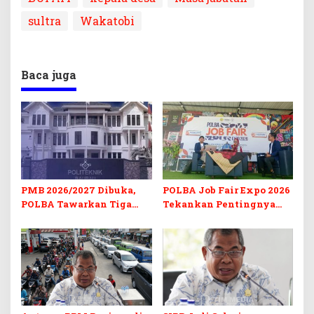
sultra
Wakatobi
Baca juga
PMB 2026/2027 Dibuka,
POLBA Job Fair Expo 2026
POLBA Tawarkan Tiga
Tekankan Pentingnya
Prodi Baru dan Program
Skill dan Sertifikasi di Era
Kuliah Gratis
Digital