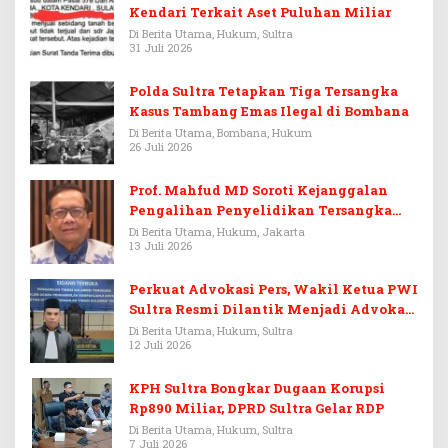
Kendari Terkait Aset Puluhan Miliar
Di Berita Utama, Hukum, Sultra
31 Juli 2026
Polda Sultra Tetapkan Tiga Tersangka
Kasus Tambang Emas Ilegal di Bombana
Di Berita Utama, Bombana, Hukum
26 Juli 2026
Prof. Mahfud MD Soroti Kejanggalan
Pengalihan Penyelidikan Tersangka
Febrie Adriansyah
Di Berita Utama, Hukum, Jakarta
13 Juli 2026
Perkuat Advokasi Pers, Wakil Ketua PWI
Sultra Resmi Dilantik Menjadi Advokat
PERADI
Di Berita Utama, Hukum, Sultra
12 Juli 2026
KPH Sultra Bongkar Dugaan Korupsi
Rp890 Miliar, DPRD Sultra Gelar RDP
Di Berita Utama, Hukum, Sultra
7 Juli 2026