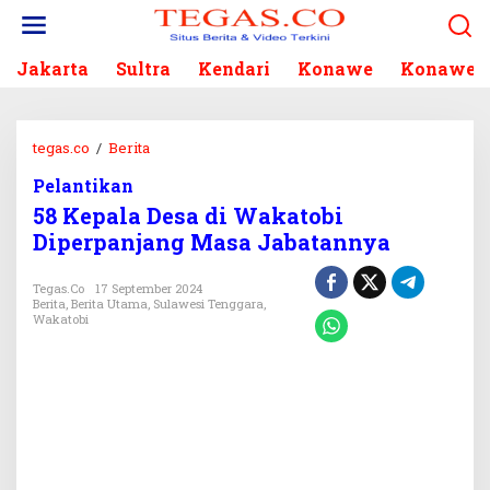
L
e
w
Jakarta
Sultra
Kendari
Konawe
Konawe S
a
t
i
k
tegas.co
/
Berita
5
e
8
k
Pelantikan
K
o
58 Kepala Desa di Wakatobi
e
n
p
Diperpanjang Masa Jabatannya
t
a
e
l
Tegas.co
17 September 2024
n
a
Berita
,
Berita Utama
,
Sulawesi Tenggara
,
Wakatobi
D
e
s
a
d
i
W
a