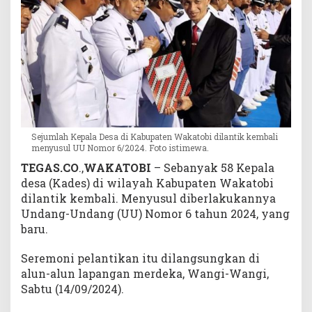
a
b
a
t
a
n
n
y
a
Sejumlah Kepala Desa di Kabupaten Wakatobi dilantik kembali
menyusul UU Nomor 6/2024. Foto istimewa.
TEGAS.CO
.,
WAKATOBI
– Sebanyak 58 Kepala
desa (Kades) di wilayah Kabupaten Wakatobi
dilantik kembali. Menyusul diberlakukannya
Undang-Undang (UU) Nomor 6 tahun 2024, yang
baru.
Seremoni pelantikan itu dilangsungkan di
alun-alun lapangan merdeka, Wangi-Wangi,
Sabtu (14/09/2024).