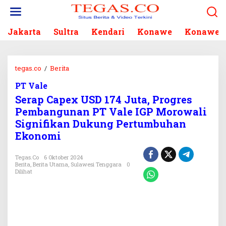
L
e
w
Jakarta
Sultra
Kendari
Konawe
Konawe S
a
t
i
k
tegas.co
/
Berita
S
e
e
k
PT Vale
r
o
Serap Capex USD 174 Juta, Progres
a
n
p
Pembangunan PT Vale IGP Morowali
t
C
Signifikan Dukung Pertumbuhan
e
a
Ekonomi
n
p
e
Tegas.co
6 Oktober 2024
x
Berita
,
Berita Utama
,
Sulawesi Tenggara
0
U
Dilihat
S
D
1
7
4