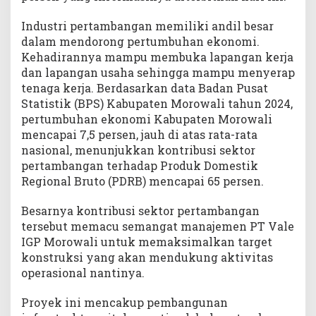
f
i
Industri pertambangan memiliki andil besar
k
dalam mendorong pertumbuhan ekonomi.
a
Kehadirannya mampu membuka lapangan kerja
n
dan lapangan usaha sehingga mampu menyerap
D
tenaga kerja. Berdasarkan data Badan Pusat
u
Statistik (BPS) Kabupaten Morowali tahun 2024,
k
pertumbuhan ekonomi Kabupaten Morowali
u
mencapai 7,5 persen, jauh di atas rata-rata
n
nasional, menunjukkan kontribusi sektor
g
P
pertambangan terhadap Produk Domestik
e
Regional Bruto (PDRB) mencapai 65 persen.
r
t
Besarnya kontribusi sektor pertambangan
u
tersebut memacu semangat manajemen PT Vale
m
IGP Morowali untuk memaksimalkan target
b
konstruksi yang akan mendukung aktivitas
u
operasional nantinya.
h
a
Proyek ini mencakup pembangunan
n