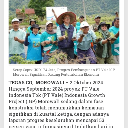
P
T
V
a
l
e
I
G
P
M
o
r
Serap Capex USD 174 Juta, Progres Pembangunan PT Vale IGP
o
Morowali Signifikan Dukung Pertumbuhan Ekonomi
w
TEGAS.CO
,.
MOROWALI
– 2 Oktober 2024
a
Hingga September 2024 proyek PT Vale
l
Indonesia Tbk (PT Vale) Indonesia Growth
i
Project (IGP) Morowali sedang dalam fase
S
konstruksi telah menunjukkan kemajuan
i
signifikan di kuartal ketiga, dengan adanya
g
laporan progres keseluruhan mencapai 53
n
i
persen yang informasinya diterbitkan hari ini.