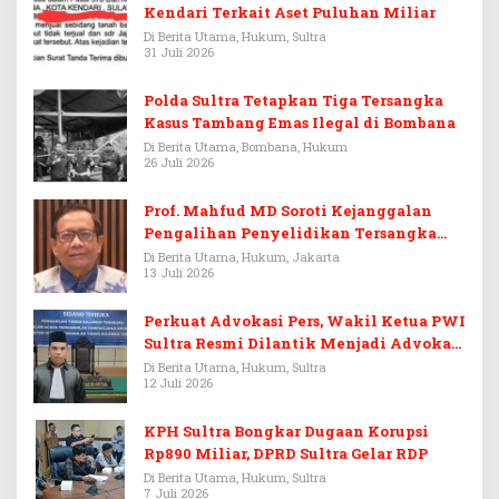
Kendari Terkait Aset Puluhan Miliar
Di Berita Utama, Hukum, Sultra
31 Juli 2026
Polda Sultra Tetapkan Tiga Tersangka
Kasus Tambang Emas Ilegal di Bombana
Di Berita Utama, Bombana, Hukum
26 Juli 2026
Prof. Mahfud MD Soroti Kejanggalan
Pengalihan Penyelidikan Tersangka
Febrie Adriansyah
Di Berita Utama, Hukum, Jakarta
13 Juli 2026
Perkuat Advokasi Pers, Wakil Ketua PWI
Sultra Resmi Dilantik Menjadi Advokat
PERADI
Di Berita Utama, Hukum, Sultra
12 Juli 2026
KPH Sultra Bongkar Dugaan Korupsi
Rp890 Miliar, DPRD Sultra Gelar RDP
Di Berita Utama, Hukum, Sultra
7 Juli 2026