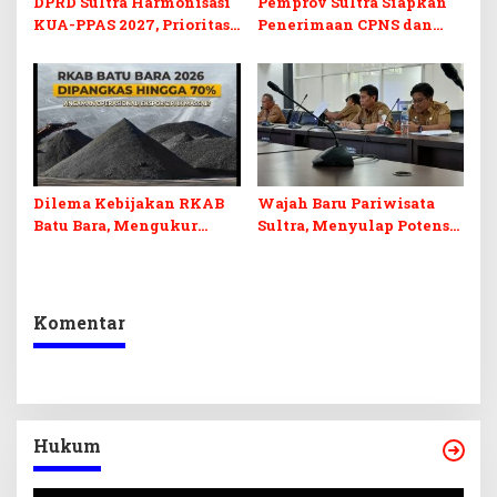
DPRD Sultra Harmonisasi
Pemprov Sultra Siapkan
KUA-PPAS 2027, Prioritas
Penerimaan CPNS dan
Pendidikan, Kebudayaan,
PPPK 2027, DPRD Sultra
dan Pelunasan Utang
Desak Formasi Disabilitas
Infrastruktur
Dilema Kebijakan RKAB
Wajah Baru Pariwisata
Batu Bara, Mengukur
Sultra, Menyulap Potensi
Keseimbangan
Lokal Lewat Sentuhan
Penerimaan Negara dan
Digital dan Penguatan
Kepastian Investasi
Ekraf
Komentar
Hukum