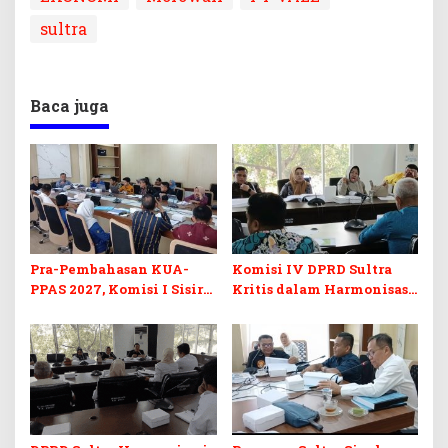
sultra
Baca juga
Pra-Pembahasan KUA-
Komisi IV DPRD Sultra
PPAS 2027, Komisi I Sisir
Kritis dalam Harmonisasi
Program Prioritas
KUA-PPAS 2027 dan
Berkelanjutan
Perubahan APBD 2026