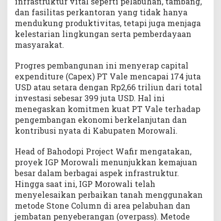
infrastruktur vital seperti pelabuhan, tambang,
E
dan fasilitas perkantoran yang tidak hanya
k
o
mendukung produktivitas, tetapi juga menjaga
n
kelestarian lingkungan serta pemberdayaan
o
masyarakat.
m
i
Progres pembangunan ini menyerap capital
expenditure (Capex) PT Vale mencapai 174 juta
USD atau setara dengan Rp2,66 triliun dari total
investasi sebesar 399 juta USD. Hal ini
menegaskan komitmen kuat PT Vale terhadap
pengembangan ekonomi berkelanjutan dan
kontribusi nyata di Kabupaten Morowali.
Head of Bahodopi Project Wafir mengatakan,
proyek IGP Morowali menunjukkan kemajuan
besar dalam berbagai aspek infrastruktur.
Hingga saat ini, IGP Morowali telah
menyelesaikan perbaikan tanah menggunakan
metode Stone Column di area pelabuhan dan
jembatan penyeberangan (overpass). Metode