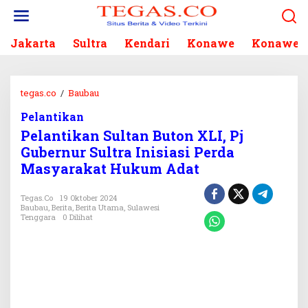
L
e
w
Jakarta
Sultra
Kendari
Konawe
Konawe S
a
t
i
k
tegas.co
/
Baubau
P
e
e
k
Pelantikan
l
o
Pelantikan Sultan Buton XLI, Pj
a
n
n
Gubernur Sultra Inisiasi Perda
t
t
Masyarakat Hukum Adat
e
i
n
k
Tegas.co
19 Oktober 2024
a
Baubau
,
Berita
,
Berita Utama
,
Sulawesi
n
Tenggara
0 Dilihat
S
u
l
t
a
n