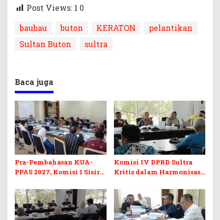
Post Views: 1
0
baubau
buton
KERATON
pelantikan
Sultan Buton
sultra
Baca juga
Pra-Pembahasan KUA-
Komisi IV DPRD Sultra
PPAS 2027, Komisi I Sisir
Kritis dalam Harmonisasi
Program Prioritas
KUA-PPAS 2027 dan
Berkelanjutan
Perubahan APBD 2026