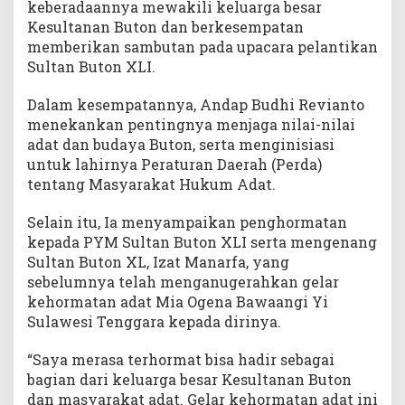
keberadaannya mewakili keluarga besar
k
Kesultanan Buton dan berkesempatan
a
memberikan sambutan pada upacara pelantikan
t
H
Sultan Buton XLI.
u
k
Dalam kesempatannya, Andap Budhi Revianto
u
menekankan pentingnya menjaga nilai-nilai
m
adat dan budaya Buton, serta menginisiasi
A
untuk lahirnya Peraturan Daerah (Perda)
d
tentang Masyarakat Hukum Adat.
a
t
Selain itu, Ia menyampaikan penghormatan
kepada PYM Sultan Buton XLI serta mengenang
Sultan Buton XL, Izat Manarfa, yang
sebelumnya telah menganugerahkan gelar
kehormatan adat Mia Ogena Bawaangi Yi
Sulawesi Tenggara kepada dirinya.
“Saya merasa terhormat bisa hadir sebagai
bagian dari keluarga besar Kesultanan Buton
dan masyarakat adat. Gelar kehormatan adat ini