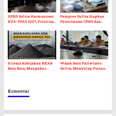
DPRD Sultra Harmonisasi
Pemprov Sultra Siapkan
KUA-PPAS 2027, Prioritas
Penerimaan CPNS dan
Pendidikan, Kebudayaan,
PPPK 2027, DPRD Sultra
dan Pelunasan Utang
Desak Formasi Disabilitas
Infrastruktur
Dilema Kebijakan RKAB
Wajah Baru Pariwisata
Batu Bara, Mengukur
Sultra, Menyulap Potensi
Keseimbangan
Lokal Lewat Sentuhan
Penerimaan Negara dan
Digital dan Penguatan
Kepastian Investasi
Ekraf
Komentar