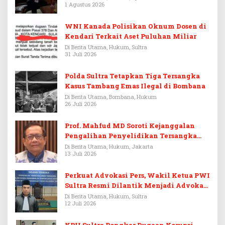
1 Agustus 2026
WNI Kanada Polisikan Oknum Dosen di
Kendari Terkait Aset Puluhan Miliar
Di Berita Utama, Hukum, Sultra
31 Juli 2026
Polda Sultra Tetapkan Tiga Tersangka
Kasus Tambang Emas Ilegal di Bombana
Di Berita Utama, Bombana, Hukum
26 Juli 2026
Prof. Mahfud MD Soroti Kejanggalan
Pengalihan Penyelidikan Tersangka
Febrie Adriansyah
Di Berita Utama, Hukum, Jakarta
13 Juli 2026
Perkuat Advokasi Pers, Wakil Ketua PWI
Sultra Resmi Dilantik Menjadi Advokat
PERADI
Di Berita Utama, Hukum, Sultra
12 Juli 2026
KPH Sultra Bongkar Dugaan Korupsi