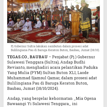
r
a
I
n
i
s
i
a
s
Pj Gubernur Sultra lakukan sambutan dalam prosesi adat
i
Bulilingiana Pau di Baruga Keraton Buton, Baubau, Jumat (18/10).
P
TEGAS.CO
.,
BAUBAU
– Penjabat (Pj.) Gubernur
e
Sulawesi Tenggara (Sultra), Andap Budhi
r
d
Revianto, menghadiri acara pelantikan Paduka
a
Yang Mulia (PYM) Sultan Buton XLI, Laode
M
Muhammad Sjamsul Qamar, dalam prosesi adat
a
Bulilingiana Pau di Baruga Keraton Buton,
s
Baubau, Jumat (18/10/2024).
y
a
Andap, yang bergelar kehormatan _Mia Ogena
r
Bawaangi Yi Sulawesi Tenggara_ ini
a