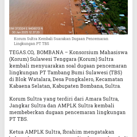
r
a
n
L
i
n
Korum Sultra Kembali Suarakan Dugaan Pencemaran
g
Lingkungan PT TBS
k
TEGAS.CO,. BOMBANA – Konsorsium Mahasiswa
u
(Korum) Sulawesi Tenggara (Korum) Sultra
n
kembali menyuarakan soal dugaan pencemaran
g
lingkungan PT Tambang Bumi Sulawesi (TBS)
a
di Blok Watalara, Desa Pongkalero, Kecamatan
n
P
Kabaena Selatan, Kabupaten Bombana, Sultra.
T
T
Korum Sultra yang terdiri dari Amara Sultra,
B
Jangkar Sultra dan AMPLK Sultra kembali
S
membeberkan dugaan pencemaran lingkungan
PT TBS.
Ketua AMPLK Sultra, Ibrahim mengatakan