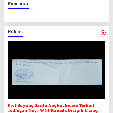
Komentar
Hukum
Prof Buyung Sarita Angkat Bicara Terkait
Tudingan Yayi WNI Kanada Ditagih Utang