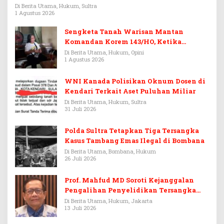
Rp3,6 Miliar
Di Berita Utama, Hukum, Sultra
1 Agustus 2026
Sengketa Tanah Warisan Mantan
Komandan Korem 143/HO, Ketika
Warisan Menjadi Arena Pemerasan
Di Berita Utama, Hukum, Opini
1 Agustus 2026
WNI Kanada Polisikan Oknum Dosen di
Kendari Terkait Aset Puluhan Miliar
Di Berita Utama, Hukum, Sultra
31 Juli 2026
Polda Sultra Tetapkan Tiga Tersangka
Kasus Tambang Emas Ilegal di Bombana
Di Berita Utama, Bombana, Hukum
26 Juli 2026
Prof. Mahfud MD Soroti Kejanggalan
Pengalihan Penyelidikan Tersangka
Febrie Adriansyah
Di Berita Utama, Hukum, Jakarta
13 Juli 2026