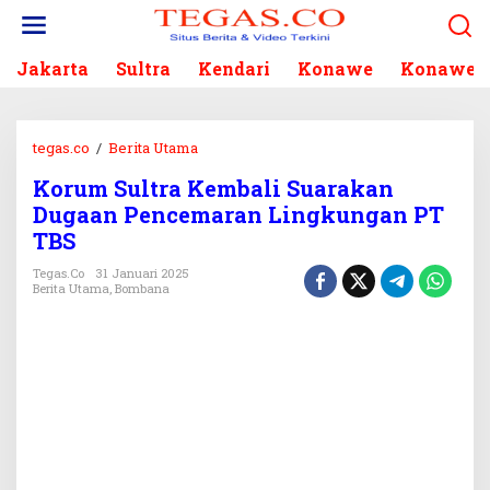
L
e
w
Jakarta
Sultra
Kendari
Konawe
Konawe S
a
t
i
k
tegas.co
/
Berita Utama
K
e
o
k
Korum Sultra Kembali Suarakan
r
o
Dugaan Pencemaran Lingkungan PT
u
n
m
TBS
t
S
e
Tegas.co
31 Januari 2025
u
Berita Utama
,
Bombana
n
l
t
r
a
K
e
m
b
a