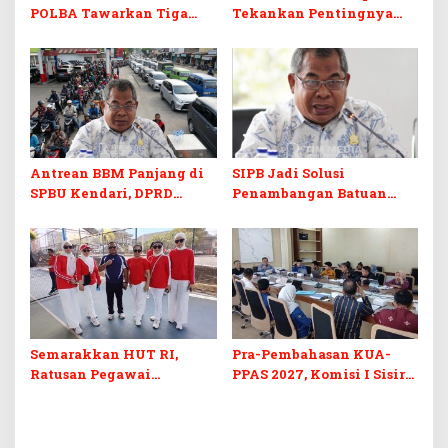
POLBA Tawarkan Tiga
Tekankan Pentingnya
Prodi Baru dan Program
Skill dan Sertifikasi di Era
Kuliah Gratis
Digital
Antrean BBM Panjang di
SIPB Jadi Solusi
SPBU Kendari, DPRD
Penambangan Batuan
Sultra Duga Sistem
Komoditas ex-Golongan C
Barcode Curang
di Sultra
Semarakkan HUT RI,
Pra-Pembahasan KUA-
Ratusan Pegawai
PPAS 2027, Komisi I Sisir
Sekretariat DPRD Sultra
Program Prioritas
Ikuti Lomba Bola Gotong
Berkelanjutan