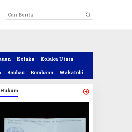
tutup
auan
Kolaka
Kolaka Utara
a
Baubau
Bombana
Wakatobi
Hukum