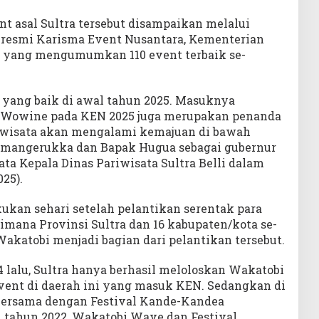
t asal Sultra tersebut disampaikan melalui
 resmi Karisma Event Nusantara, Kementerian
), yang mengumumkan 110 event terbaik se-
t yang baik di awal tahun 2025. Masuknya
 Wowine pada KEN 2025 juga merupakan penanda
iwisata akan mengalami kemajuan di bawah
mangerukka dan Bapak Hugua sebagai gubernur
ata Kepala Dinas Pariwisata Sultra Belli dalam
025).
kan sehari setelah pelantikan serentak para
dimana Provinsi Sultra dan 16 kabupaten/kota se-
akatobi menjadi bagian dari pelantikan tersebut.
4 lalu, Sultra hanya berhasil meloloskan Wakatobi
vent di daerah ini yang masuk KEN. Sedangkan di
bersama dengan Festival Kande-Kandea
i tahun 2022, Wakatobi Wave dan Festival