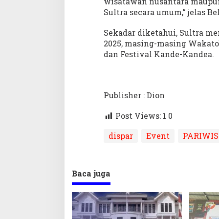
wisatawan nusantara maupun
Sultra secara umum,” jelas Bel
Sekadar diketahui, Sultra 
2025, masing-masing Wakatob
dan Festival Kande-Kandea.
Publisher : Dion
Post Views: 1
0
dispar
Event
PARIWIS
Baca juga