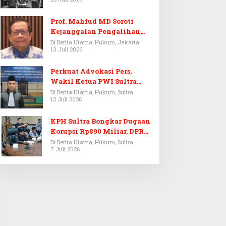
Prof. Mahfud MD Soroti
Kejanggalan Pengalihan
Penyelidikan Tersangka
Di Berita Utama, Hukum, Jakarta
13 Juli 2026
Febrie Adriansyah
Perkuat Advokasi Pers,
Wakil Ketua PWI Sultra
Resmi Dilantik Menjadi
Di Berita Utama, Hukum, Sultra
12 Juli 2026
Advokat PERADI
KPH Sultra Bongkar Dugaan
Korupsi Rp890 Miliar, DPRD
Sultra Gelar RDP
Di Berita Utama, Hukum, Sultra
7 Juli 2026