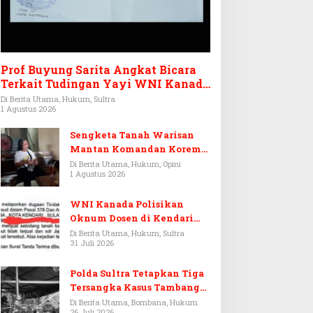
Prof Buyung Sarita Angkat Bicara
Terkait Tudingan Yayi WNI Kanada
Ditagih Utang Rp3,6 Miliar
Di Berita Utama, Hukum, Sultra
1 Agustus 2026
Sengketa Tanah Warisan
Mantan Komandan Korem
143/HO, Ketika Warisan
Di Berita Utama, Hukum, Opini
1 Agustus 2026
Menjadi Arena Pemerasan
WNI Kanada Polisikan
Oknum Dosen di Kendari
Terkait Aset Puluhan Miliar
Di Berita Utama, Hukum, Sultra
31 Juli 2026
Polda Sultra Tetapkan Tiga
Tersangka Kasus Tambang
Emas Ilegal di Bombana
Di Berita Utama, Bombana, Hukum
26 Juli 2026