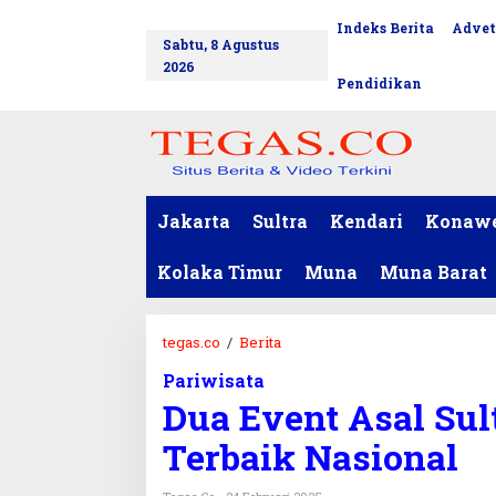
L
Indeks Berita
Advet
tutup
e
Sabtu, 8 Agustus
w
2026
a
Pendidikan
t
i
k
e
k
o
Jakarta
Sultra
Kendari
Konaw
n
t
Kolaka Timur
Muna
Muna Barat
e
n
tegas.co
/
Berita
D
u
Pariwisata
a
Dua Event Asal Sul
E
v
Terbaik Nasional
e
n