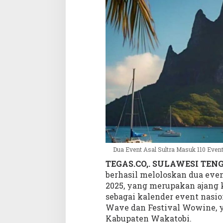
t
T
e
r
b
a
i
k
N
a
s
i
o
n
a
Dua Event Asal Sultra Masuk 110 Event
l
TEGAS.CO,. SULAWESI TE
berhasil meloloskan dua eve
2025, yang merupakan ajang 
sebagai kalender event nasi
Wave dan Festival Wowine, 
Kabupaten Wakatobi.