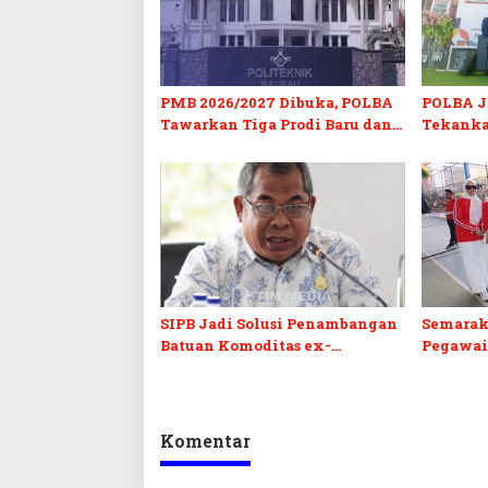
PMB 2026/2027 Dibuka, POLBA
POLBA Jo
Tawarkan Tiga Prodi Baru dan
Tekanka
Program Kuliah Gratis
dan Serti
SIPB Jadi Solusi Penambangan
Semarak
Batuan Komoditas ex-
Pegawai
Golongan C di Sultra
Sultra I
Komentar