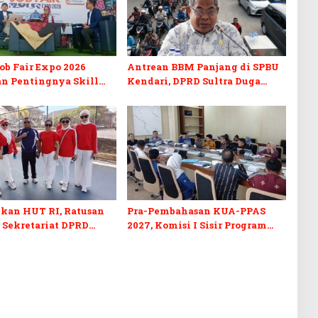
b Fair Expo 2026
Antrean BBM Panjang di SPBU
n Pentingnya Skill
Kendari, DPRD Sultra Duga
fikasi di Era Digital
Sistem Barcode Curang
kan HUT RI, Ratusan
Pra-Pembahasan KUA-PPAS
 Sekretariat DPRD
2027, Komisi I Sisir Program
kuti Lomba Bola Gotong
Prioritas Berkelanjutan