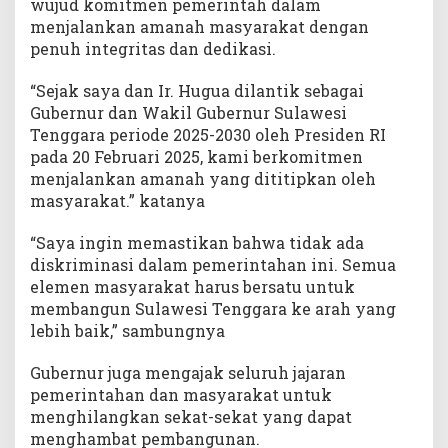
wujud komitmen pemerintah dalam
e
menjalankan amanah masyarakat dengan
r
penuh integritas dan dedikasi.
j
a
“Sejak saya dan Ir. Hugua dilantik sebagai
n
j
Gubernur dan Wakil Gubernur Sulawesi
i
Tenggara periode 2025-2030 oleh Presiden RI
a
pada 20 Februari 2025, kami berkomitmen
n
menjalankan amanah yang dititipkan oleh
K
masyarakat.” katanya
i
n
“Saya ingin memastikan bahwa tidak ada
e
diskriminasi dalam pemerintahan ini. Semua
r
elemen masyarakat harus bersatu untuk
j
membangun Sulawesi Tenggara ke arah yang
a
lebih baik,” sambungnya
T
a
h
Gubernur juga mengajak seluruh jajaran
u
pemerintahan dan masyarakat untuk
n
menghilangkan sekat-sekat yang dapat
2
menghambat pembangunan.