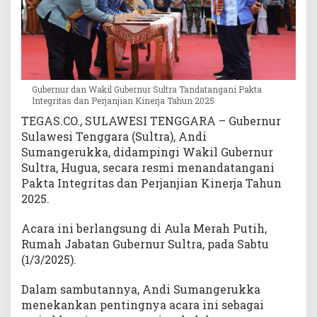
a
n
i
P
a
k
Gubernur dan Wakil Gubernur Sultra Tandatangani Pakta
t
Integritas dan Perjanjian Kinerja Tahun 2025
a
TEGAS.CO., SULAWESI TENGGARA – Gubernur
I
Sulawesi Tenggara (Sultra), Andi
n
Sumangerukka, didampingi Wakil Gubernur
t
Sultra, Hugua, secara resmi menandatangani
e
Pakta Integritas dan Perjanjian Kinerja Tahun
g
r
2025.
i
t
Acara ini berlangsung di Aula Merah Putih,
a
Rumah Jabatan Gubernur Sultra, pada Sabtu
s
(1/3/2025).
d
a
Dalam sambutannya, Andi Sumangerukka
n
menekankan pentingnya acara ini sebagai
P