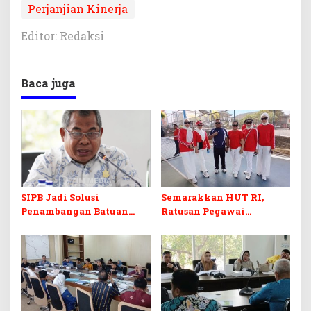
Perjanjian Kinerja
Editor: Redaksi
Baca juga
SIPB Jadi Solusi
Semarakkan HUT RI,
Penambangan Batuan
Ratusan Pegawai
Komoditas ex-Golongan C
Sekretariat DPRD Sultra
di Sultra
Ikuti Lomba Bola Gotong