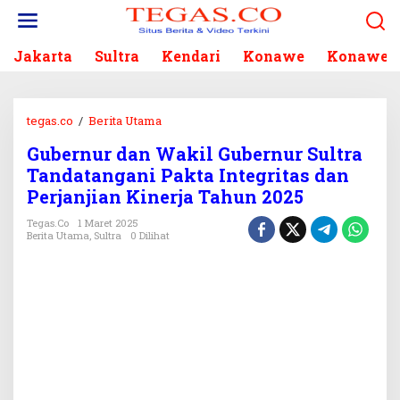
L
e
w
Jakarta
Sultra
Kendari
Konawe
Konawe S
a
t
i
k
tegas.co
/
Berita Utama
G
e
u
k
Gubernur dan Wakil Gubernur Sultra
b
o
Tandatangani Pakta Integritas dan
e
n
r
Perjanjian Kinerja Tahun 2025
t
n
e
Tegas.co
1 Maret 2025
u
Berita Utama
,
Sultra
0 Dilihat
n
r
d
a
n
W
a
k
i
l