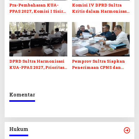
Pra-Pembahasan KUA-
Komisi IV DPRD Sultra
PPAS 2027, Komisi I Sisir
Kritis dalam Harmonisasi
Program Prioritas
KUA-PPAS 2027 dan
Berkelanjutan
Perubahan APBD 2026
DPRD Sultra Harmonisasi
Pemprov Sultra Siapkan
KUA-PPAS 2027, Prioritas
Penerimaan CPNS dan
Pendidikan, Kebudayaan,
PPPK 2027, DPRD Sultra
dan Pelunasan Utang
Desak Formasi Disabilitas
Infrastruktur
Komentar
Hukum