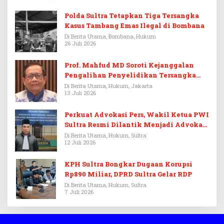
Polda Sultra Tetapkan Tiga Tersangka
Kasus Tambang Emas Ilegal di Bombana
Di Berita Utama, Bombana, Hukum
26 Juli 2026
Prof. Mahfud MD Soroti Kejanggalan
Pengalihan Penyelidikan Tersangka
Febrie Adriansyah
Di Berita Utama, Hukum, Jakarta
13 Juli 2026
Perkuat Advokasi Pers, Wakil Ketua PWI
Sultra Resmi Dilantik Menjadi Advokat
PERADI
Di Berita Utama, Hukum, Sultra
12 Juli 2026
KPH Sultra Bongkar Dugaan Korupsi
Rp890 Miliar, DPRD Sultra Gelar RDP
Di Berita Utama, Hukum, Sultra
7 Juli 2026