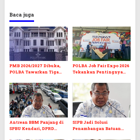
Baca juga
PMB 2026/2027 Dibuka,
POLBA Job Fair Expo 2026
POLBA Tawarkan Tiga
Tekankan Pentingnya
Prodi Baru dan Program
Skill dan Sertifikasi di Era
Kuliah Gratis
Digital
Antrean BBM Panjang di
SIPB Jadi Solusi
SPBU Kendari, DPRD
Penambangan Batuan
Sultra Duga Sistem
Komoditas ex-Golongan C