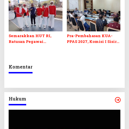
Barcode Curang
di Sultra
Semarakkan HUT RI,
Pra-Pembahasan KUA-
Ratusan Pegawai
PPAS 2027, Komisi I Sisir
Sekretariat DPRD Sultra
Program Prioritas
Ikuti Lomba Bola Gotong
Berkelanjutan
Komentar
Hukum