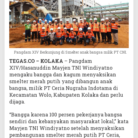
B
a
n
g
s
a
M
i
Pangdam XIV Berkunjung di Smelter anak bangsa milik PT CNI.
l
TEGAS.CO – KOLAKA
– Pangdam
i
XIV/Hasanuddin Mayjen TNI Windiyatno
k
P
mengaku bangga dan kagum menyaksikan
T
smelter merah putih yang dibangun anak
C
bangsa, milik PT Ceria Nugraha Indotama di
e
Kecamatan Wolo, Kabupaten Kolaka dan perlu
r
dijaga.
i
a
“Bangga karena 100 persen pekerjanya bangsa
sendiri dan kebanyakan masyarakat lokal,” kata
Mayjen TNI Windiyatno setelah menyaksikan
pembangunan smelter merah putih PT Ceria,