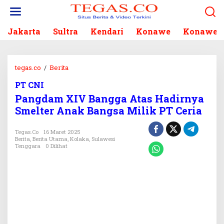
L
e
w
Jakarta
Sultra
Kendari
Konawe
Konawe S
a
t
i
k
tegas.co
/
Berita
P
e
a
k
PT CNI
n
o
Pangdam XIV Bangga Atas Hadirnya
g
n
d
Smelter Anak Bangsa Milik PT Ceria
t
a
e
m
Tegas.co
16 Maret 2025
n
X
Berita
,
Berita Utama
,
Kolaka
,
Sulawesi
Tenggara
0 Dilihat
I
V
B
a
n
g
g
a