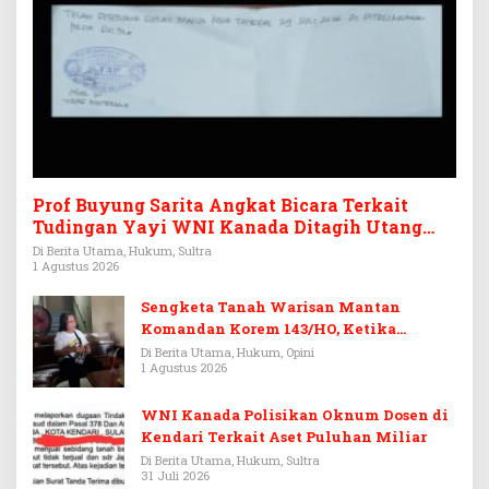
Prof Buyung Sarita Angkat Bicara Terkait
Tudingan Yayi WNI Kanada Ditagih Utang
Rp3,6 Miliar
Di Berita Utama, Hukum, Sultra
1 Agustus 2026
Sengketa Tanah Warisan Mantan
Komandan Korem 143/HO, Ketika
Warisan Menjadi Arena Pemerasan
Di Berita Utama, Hukum, Opini
1 Agustus 2026
WNI Kanada Polisikan Oknum Dosen di
Kendari Terkait Aset Puluhan Miliar
Di Berita Utama, Hukum, Sultra
31 Juli 2026