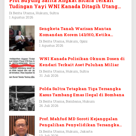
Prof Buyung Sarita Angkat Bicara Terkait
Tudingan Yayi WNI Kanada Ditagih Utang
Rp3,6 Miliar
Di Berita Utama, Hukum, Sultra
1 Agustus 2026
Sengketa Tanah Warisan Mantan
Komandan Korem 143/HO, Ketika
Warisan Menjadi Arena Pemerasan
Di Berita Utama, Hukum, Opini
1 Agustus 2026
WNI Kanada Polisikan Oknum Dosen di
Kendari Terkait Aset Puluhan Miliar
Di Berita Utama, Hukum, Sultra
31 Juli 2026
Polda Sultra Tetapkan Tiga Tersangka
Kasus Tambang Emas Ilegal di Bombana
Di Berita Utama, Bombana, Hukum
26 Juli 2026
Prof. Mahfud MD Soroti Kejanggalan
Pengalihan Penyelidikan Tersangka
Febrie Adriansyah
Di Berita Utama, Hukum, Jakarta
13 Juli 2026