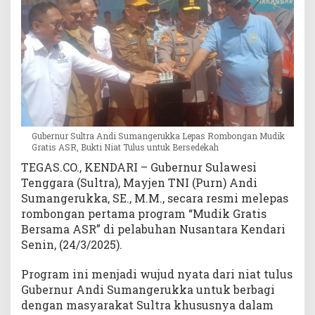
o
n
g
a
n
M
u
d
i
Gubernur Sultra Andi Sumangerukka Lepas Rombongan Mudik
k
Gratis ASR, Bukti Niat Tulus untuk Bersedekah
G
TEGAS.CO., KENDARI – Gubernur Sulawesi
r
Tenggara (Sultra), Mayjen TNI (Purn) Andi
a
t
Sumangerukka, SE., M.M., secara resmi melepas
i
rombongan pertama program “Mudik Gratis
s
Bersama ASR” di pelabuhan Nusantara Kendari
A
Senin, (24/3/2025).
S
R
Program ini menjadi wujud nyata dari niat tulus
,
Gubernur Andi Sumangerukka untuk berbagi
B
dengan masyarakat Sultra khususnya dalam
u