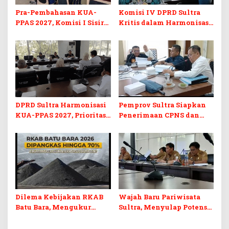
Pra-Pembahasan KUA-
Komisi IV DPRD Sultra
PPAS 2027, Komisi I Sisir
Kritis dalam Harmonisasi
Program Prioritas
KUA-PPAS 2027 dan
Berkelanjutan
Perubahan APBD 2026
DPRD Sultra Harmonisasi
Pemprov Sultra Siapkan
KUA-PPAS 2027, Prioritas
Penerimaan CPNS dan
Pendidikan, Kebudayaan,
PPPK 2027, DPRD Sultra
dan Pelunasan Utang
Desak Formasi Disabilitas
Infrastruktur
Dilema Kebijakan RKAB
Wajah Baru Pariwisata
Batu Bara, Mengukur
Sultra, Menyulap Potensi
Keseimbangan
Lokal Lewat Sentuhan
Penerimaan Negara dan
Digital dan Penguatan