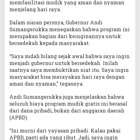
memfasilitasi mudik yang aman dan nyaman
k
menjelang hari raya.
t
i
Dalam siaran persnya, Gubernur Andi
N
i
Sumangerukka menegaskan bahwa program ini
a
merupakan bagian dari keinginannya untuk
t
bersedekah kepada masyarakat.
T
u
“Saya sudah bilang sejak awal bahwa saya ingin
l
menjadi gubernur untuk bersedekah. Inilah
u
saatnya saya membuktikan niat itu. Saya ingin
s
masyarakat bisa merayakan hari raya dengan
u
aman dan nyaman,” tegasnya.
n
t
Andi Sumangerukka juga menjelaskan bahwa
u
seluruh biaya program mudik gratis ini berasal
k
B
dari dana pribadi, bukan dari anggaran daerah
e
(APBD).
r
s
“Ini murni dari yayasan pribadi. Kalau pakai
e
APBD, pasti ada yang ribut. Jadi, saya ingin