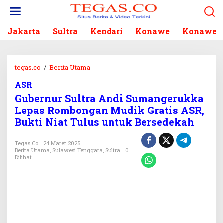
L
e
w
Jakarta
Sultra
Kendari
Konawe
Konawe S
a
t
i
k
tegas.co
/
Berita Utama
G
e
u
k
ASR
b
o
Gubernur Sultra Andi Sumangerukka
e
n
r
Lepas Rombongan Mudik Gratis ASR,
t
n
Bukti Niat Tulus untuk Bersedekah
e
u
n
r
Tegas.co
24 Maret 2025
S
Berita Utama
,
Sulawesi Tenggara
,
Sultra
0
u
Dilihat
l
t
r
a
A
n