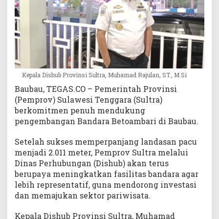
o
a
m
b
a
r
i
Kepala Dishub Provinsi Sultra, Muhamad Rajulan, ST., M.Si
,
T
Baubau, TEGAS.CO – Pemerintah Provinsi
a
(Pemprov) Sulawesi Tenggara (Sultra)
r
berkomitmen penuh mendukung
g
pengembangan Bandara Betoambari di Baubau.
e
t
Setelah sukses memperpanjang landasan pacu
k
menjadi 2.011 meter, Pemprov Sultra melalui
a
Dinas Perhubungan (Dishub) akan terus
n
berupaya meningkatkan fasilitas bandara agar
R
lebih representatif, guna mendorong investasi
u
dan memajukan sektor pariwisata.
n
w
a
Kepala Dishub Provinsi Sultra, Muhamad