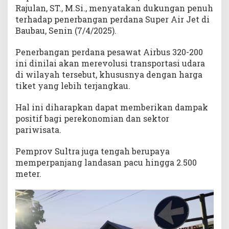
y
Rajulan, ST., M.Si., menyatakan dukungan penuh
2
terhadap penerbangan perdana Super Air Jet di
.
Baubau, Senin (7/4/2025).
5
0
Penerbangan perdana pesawat Airbus 320-200
0
ini dinilai akan merevolusi transportasi udara
M
di wilayah tersebut, khususnya dengan harga
e
tiket yang lebih terjangkau.
t
e
Hal ini diharapkan dapat memberikan dampak
r
positif bagi perekonomian dan sektor
pariwisata.
Pemprov Sultra juga tengah berupaya
memperpanjang landasan pacu hingga 2.500
meter.