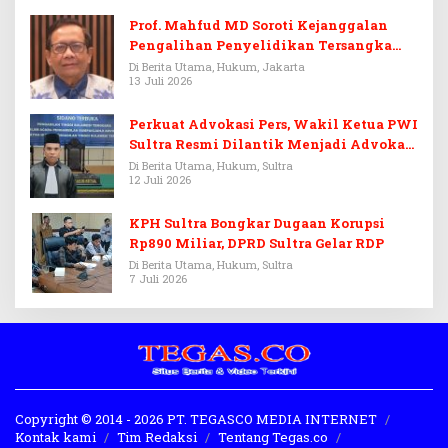
Prof. Mahfud MD Soroti Kejanggalan
Pengalihan Penyelidikan Tersangka
Febrie Adriansyah
Di Berita Utama, Hukum, Jakarta
13 Juli 2026
Perkuat Advokasi Pers, Wakil Ketua PWI
Sultra Resmi Dilantik Menjadi Advokat
PERADI
Di Berita Utama, Hukum, Sultra
12 Juli 2026
KPH Sultra Bongkar Dugaan Korupsi
Rp890 Miliar, DPRD Sultra Gelar RDP
Di Berita Utama, Hukum, Sultra
7 Juli 2026
Copyright © 2014 - 2026 PT. TEGASCO MEDIA INTERNET
Kontak kami
Tim Redaksi
Tentang Tegas.co