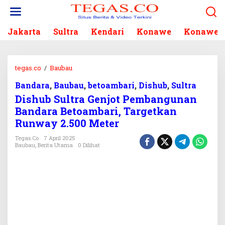
L
e
w
Jakarta
Sultra
Kendari
Konawe
Konawe S
a
t
i
k
tegas.co
/
Baubau
D
e
i
k
Bandara
,
Baubau
,
betoambari
,
Dishub
,
Sultra
s
o
Dishub Sultra Genjot Pembangunan
h
n
u
Bandara Betoambari, Targetkan
t
b
Runway 2.500 Meter
e
S
n
u
Tegas.co
7 April 2025
Baubau
,
Berita Utama
0 Dilihat
l
t
r
a
G
e
n
j