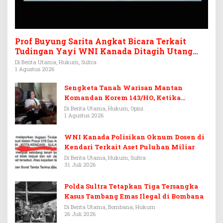
Prof Buyung Sarita Angkat Bicara Terkait
Tudingan Yayi WNI Kanada Ditagih Utang
Rp3,6 Miliar
Di Berita Utama, Hukum, Sultra
1 Agustus 2026
Sengketa Tanah Warisan Mantan
Komandan Korem 143/HO, Ketika
Warisan Menjadi Arena Pemerasan
Di Berita Utama, Hukum, Opini
1 Agustus 2026
WNI Kanada Polisikan Oknum Dosen di
Kendari Terkait Aset Puluhan Miliar
Di Berita Utama, Hukum, Sultra
31 Juli 2026
Polda Sultra Tetapkan Tiga Tersangka
Kasus Tambang Emas Ilegal di Bombana
Di Berita Utama, Bombana, Hukum
26 Juli 2026