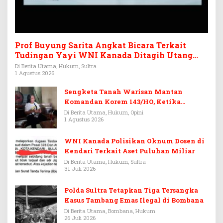
Prof Buyung Sarita Angkat Bicara Terkait
Tudingan Yayi WNI Kanada Ditagih Utang
Rp3,6 Miliar
Di Berita Utama, Hukum, Sultra
1 Agustus 2026
Sengketa Tanah Warisan Mantan
Komandan Korem 143/HO, Ketika
Warisan Menjadi Arena Pemerasan
Di Berita Utama, Hukum, Opini
1 Agustus 2026
WNI Kanada Polisikan Oknum Dosen di
Kendari Terkait Aset Puluhan Miliar
Di Berita Utama, Hukum, Sultra
31 Juli 2026
Polda Sultra Tetapkan Tiga Tersangka
Kasus Tambang Emas Ilegal di Bombana
Di Berita Utama, Bombana, Hukum
26 Juli 2026