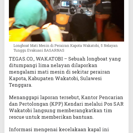
b
i
,
5
N
e
l
Longboat Mati Mesin di Perairan Kapota Wakatobi, 5 Nelayan
a
Tunggu Evakuasi BASARNAS
y
TEGAS.CO., WAKATOBI – Sebuah longboat yang
a
ditumpangi lima nelayan dilaporkan
n
T
mengalami mati mesin di sekitar perairan
u
Kapota, Kabupaten Wakatobi, Sulawesi
n
Tenggara.
g
g
Menanggapi laporan tersebut, Kantor Pencarian
u
dan Pertolongan (KPP) Kendari melalui Pos SAR
E
Wakatobi langsung memberangkatkan tim
v
rescue untuk memberikan bantuan.
a
k
Informasi mengenai kecelakaan kapal ini
u