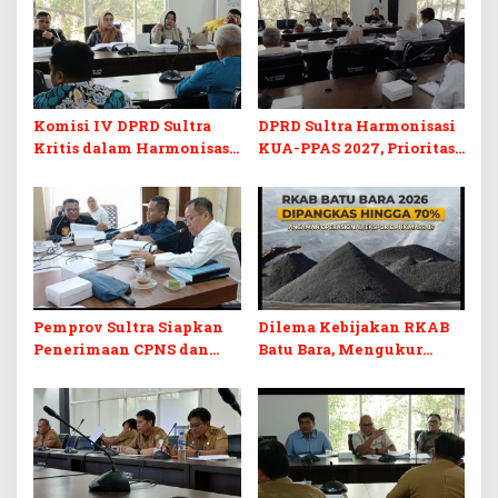
Komisi IV DPRD Sultra
DPRD Sultra Harmonisasi
Kritis dalam Harmonisasi
KUA-PPAS 2027, Prioritas
KUA-PPAS 2027 dan
Pendidikan, Kebudayaan,
Perubahan APBD 2026
dan Pelunasan Utang
Infrastruktur
Pemprov Sultra Siapkan
Dilema Kebijakan RKAB
Penerimaan CPNS dan
Batu Bara, Mengukur
PPPK 2027, DPRD Sultra
Keseimbangan
Desak Formasi Disabilitas
Penerimaan Negara dan
Kepastian Investasi