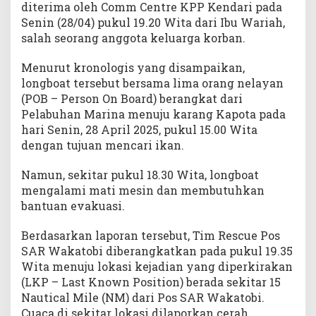
diterima oleh Comm Centre KPP Kendari pada
a
Senin (28/04) pukul 19.20 Wita dari Ibu Wariah,
s
i
salah seorang anggota keluarga korban.
B
A
Menurut kronologis yang disampaikan,
S
longboat tersebut bersama lima orang nelayan
A
(POB – Person On Board) berangkat dari
R
Pelabuhan Marina menuju karang Kapota pada
N
hari Senin, 28 April 2025, pukul 15.00 Wita
A
dengan tujuan mencari ikan.
S
Namun, sekitar pukul 18.30 Wita, longboat
mengalami mati mesin dan membutuhkan
bantuan evakuasi.
Berdasarkan laporan tersebut, Tim Rescue Pos
SAR Wakatobi diberangkatkan pada pukul 19.35
Wita menuju lokasi kejadian yang diperkirakan
(LKP – Last Known Position) berada sekitar 15
Nautical Mile (NM) dari Pos SAR Wakatobi.
Cuaca di sekitar lokasi dilaporkan cerah