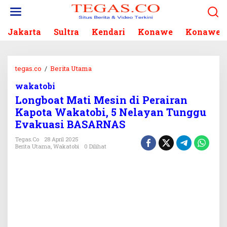
L
e
w
Jakarta
Sultra
Kendari
Konawe
Konawe S
a
t
i
k
tegas.co
/
Berita Utama
L
e
o
k
wakatobi
n
o
Longboat Mati Mesin di Perairan
g
n
b
Kapota Wakatobi, 5 Nelayan Tunggu
t
o
Evakuasi BASARNAS
e
a
n
t
Tegas.co
28 April 2025
Berita Utama
,
Wakatobi
0 Dilihat
M
a
t
i
M
e
s
i