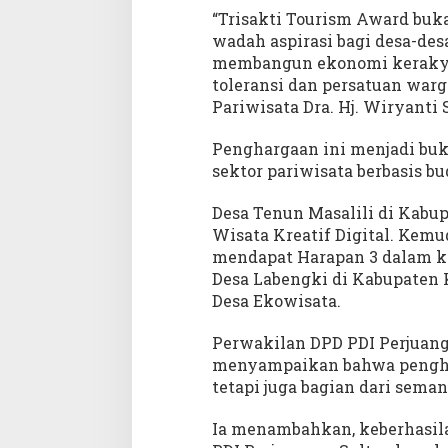
h
“Trisakti Tourism Award buka
d
wadah aspirasi bagi desa-des
i
membangun ekonomi kerakyat
A
toleransi dan persatuan warg
j
a
Pariwisata Dra. Hj. Wiryanti
n
g
Penghargaan ini menjadi buk
T
sektor pariwisata berbasis b
r
i
Desa Tenun Masalili di Kabu
s
Wisata Kreatif Digital. Kemu
a
mendapat Harapan 3 dalam ka
k
Desa Labengki di Kabupaten 
t
Desa Ekowisata.
i
T
Perwakilan DPD PDI Perjuanga
o
menyampaikan bahwa penghar
u
r
tetapi juga bagian dari sema
i
s
Ia menambahkan, keberhasilan
m