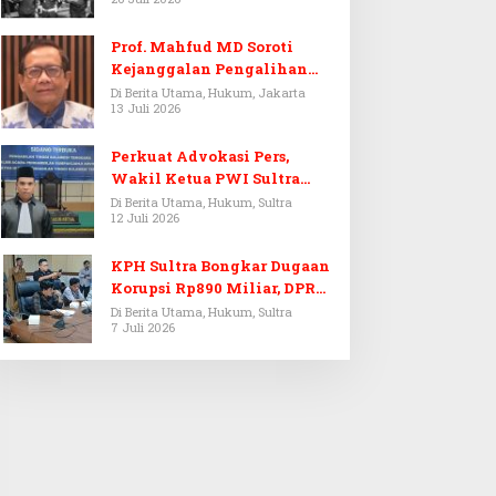
Prof. Mahfud MD Soroti
Kejanggalan Pengalihan
Penyelidikan Tersangka
Di Berita Utama, Hukum, Jakarta
13 Juli 2026
Febrie Adriansyah
Perkuat Advokasi Pers,
Wakil Ketua PWI Sultra
Resmi Dilantik Menjadi
Di Berita Utama, Hukum, Sultra
12 Juli 2026
Advokat PERADI
KPH Sultra Bongkar Dugaan
Korupsi Rp890 Miliar, DPRD
Sultra Gelar RDP
Di Berita Utama, Hukum, Sultra
7 Juli 2026