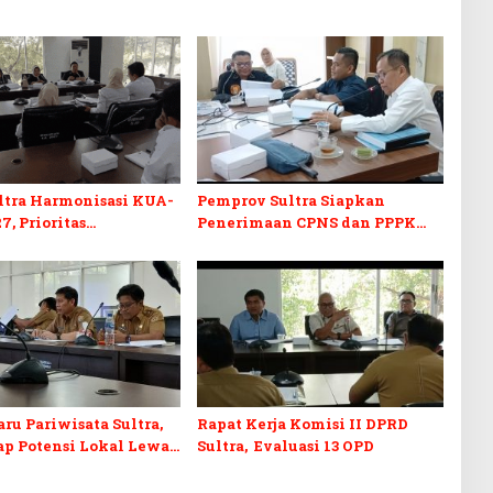
ltra Harmonisasi KUA-
Pemprov Sultra Siapkan
7, Prioritas
Penerimaan CPNS dan PPPK
kan, Kebudayaan, dan
2027, DPRD Sultra Desak
n Utang Infrastruktur
Formasi Disabilitas
ru Pariwisata Sultra,
Rapat Kerja Komisi II DPRD
p Potensi Lokal Lewat
Sultra, Evaluasi 13 OPD
n Digital dan
an Ekraf