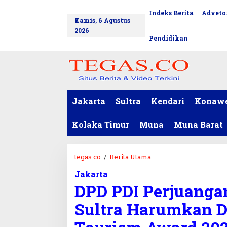
L
Indeks Berita
Advetor
tutup
e
Kamis, 6 Agustus
w
2026
a
Pendidikan
t
i
k
e
k
o
Jakarta
Sultra
Kendari
Konaw
n
t
Kolaka Timur
Muna
Muna Barat
e
n
tegas.co
/
Berita Utama
D
P
Jakarta
D
DPD PDI Perjuangan
P
D
Sultra Harumkan Da
I
P