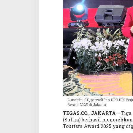
a
d
i
S
u
l
t
r
a
H
a
r
u
m
k
a
n
Gunartin, SE, perwakilan DPD PDI Per
D
Award 2025 di Jakarta.
a
TEGAS.CO., JAKARTA
– Tiga 
e
(Sultra) berhasil menorehka
r
Tourism Award 2025 yang dige
a