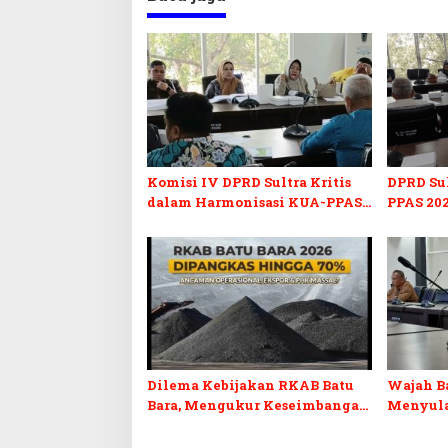
Komisi IV DPRD Sultra Kritis
DPRD Su
dalam Harmonisasi KUA-PPAS
PPAS 202
2027 dan Perubahan APBD 2026
Pendidi
Pelunasa
Dilema Kebijakan RKAB Batu
Wajah Ba
Bara, Mengukur Keseimbangan
Menyula
Penerimaan Negara dan
Sentuha
Kepastian Investasi
Penguat