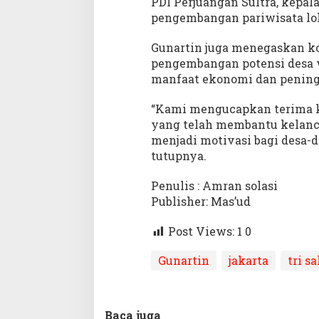
PDI Perjuangan Sultra, kepa
A
pengembangan pariwisata lo
w
a
Gunartin juga menegaskan k
r
pengembangan potensi desa 
d
manfaat ekonomi dan pening
2
0
“Kami mengucapkan terima k
2
yang telah membantu kelanca
5
menjadi motivasi bagi desa-d
tutupnya.
Penulis : Amran solasi
Publisher: Mas’ud
Post Views: 1
0
Gunartin
jakarta
tri sa
Baca juga