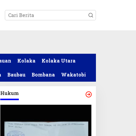
tutup
auan
Kolaka
Kolaka Utara
a
Baubau
Bombana
Wakatobi
Hukum