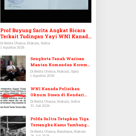
Prof Buyung Sarita Angkat Bicara
Terkait Tudingan Yayi WNI Kanada
Ditagih Utang Rp3,6 Miliar
Di Berita Utama, Hukum, Sultra
1 Agustus 2026
Sengketa Tanah Warisan
Mantan Komandan Korem
143/HO, Ketika Warisan
Di Berita Utama, Hukum, Opini
1 Agustus 2026
Menjadi Arena Pemerasan
WNI Kanada Polisikan
Oknum Dosen di Kendari
Terkait Aset Puluhan Miliar
Di Berita Utama, Hukum, Sultra
31 Juli 2026
Polda Sultra Tetapkan Tiga
Tersangka Kasus Tambang
Emas Ilegal di Bombana
Di Berita Utama, Bombana, Hukum
26 Juli 2026