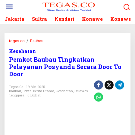
L
e
w
Jakarta
Sultra
Kendari
Konawe
Konawe S
a
t
i
k
tegas.co
/
Baubau
P
e
e
k
Kesehatan
m
o
Pemkot Baubau Tingkatkan
k
n
o
Pelayanan Posyandu Secara Door To
t
t
Door
e
B
n
a
Tegas.co
19 Mei 2025
u
Baubau
,
Berita
,
Berita Utama
,
Kesehatan
,
Sulawesi
b
Tenggara
0 Dilihat
a
u
T
i
n
g