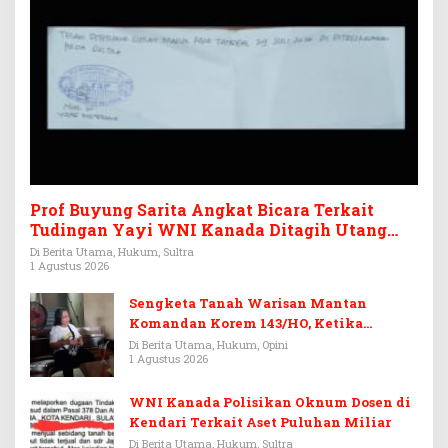
Prof Buyung Sarita Angkat Bicara Terkait
Tudingan Yayi WNI Kanada Ditagih Utang
Rp3,6 Miliar
Di Berita Utama, Hukum, Sultra
1 Agustus 2026
Sengketa Tanah Warisan Mantan
Komandan Korem 143/HO, Ketika
Warisan Menjadi Arena Pemerasan
Di Berita Utama, Hukum, Opini
1 Agustus 2026
WNI Kanada Polisikan Oknum Dosen di
Kendari Terkait Aset Puluhan Miliar
Di Berita Utama, Hukum, Sultra