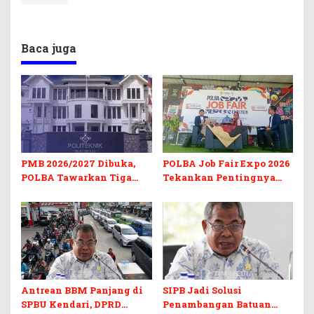
Baca juga
PMB 2026/2027 Dibuka,
POLBA Job Fair Expo 2026
POLBA Tawarkan Tiga
Tekankan Pentingnya
Prodi Baru dan Program
Skill dan Sertifikasi di Era
Kuliah Gratis
Digital
Antrean BBM Panjang di
SIPB Jadi Solusi
SPBU Kendari, DPRD
Penambangan Batuan