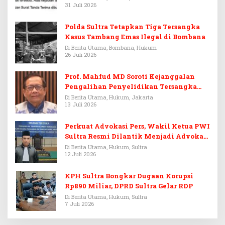
31 Juli 2026
Polda Sultra Tetapkan Tiga Tersangka
Kasus Tambang Emas Ilegal di Bombana
Di Berita Utama, Bombana, Hukum
26 Juli 2026
Prof. Mahfud MD Soroti Kejanggalan
Pengalihan Penyelidikan Tersangka
Febrie Adriansyah
Di Berita Utama, Hukum, Jakarta
13 Juli 2026
Perkuat Advokasi Pers, Wakil Ketua PWI
Sultra Resmi Dilantik Menjadi Advokat
PERADI
Di Berita Utama, Hukum, Sultra
12 Juli 2026
KPH Sultra Bongkar Dugaan Korupsi
Rp890 Miliar, DPRD Sultra Gelar RDP
Di Berita Utama, Hukum, Sultra
7 Juli 2026