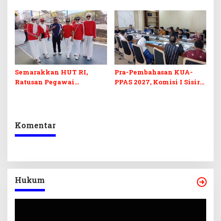
Sultra Duga Sistem
Komoditas ex-Golongan C
Barcode Curang
di Sultra
Semarakkan HUT RI,
Pra-Pembahasan KUA-
Ratusan Pegawai
PPAS 2027, Komisi I Sisir
Sekretariat DPRD Sultra
Program Prioritas
Ikuti Lomba Bola Gotong
Berkelanjutan
Komentar
Hukum