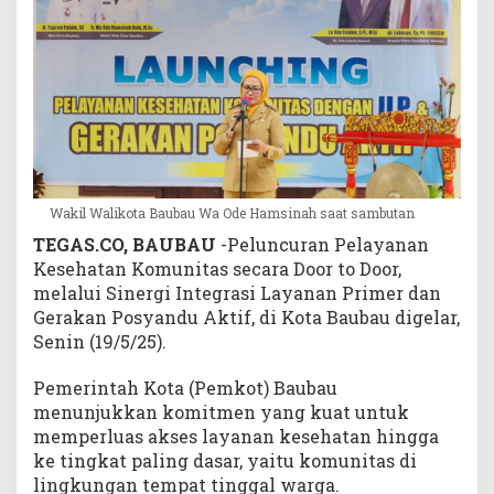
S
e
c
a
r
a
D
o
o
Wakil Walikota Baubau Wa Ode Hamsinah saat sambutan
r
T
TEGAS.CO, BAUBAU
-Peluncuran Pelayanan
o
Kesehatan Komunitas secara Door to Door,
D
melalui Sinergi Integrasi Layanan Primer dan
o
Gerakan Posyandu Aktif, di Kota Baubau digelar,
o
Senin (19/5/25).
r
Pemerintah Kota (Pemkot) Baubau
menunjukkan komitmen yang kuat untuk
memperluas akses layanan kesehatan hingga
ke tingkat paling dasar, yaitu komunitas di
lingkungan tempat tinggal warga.