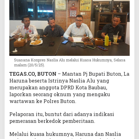
n
D
u
g
a
a
n
P
e
Suasana Konpres Naslia Alu melalui Kuasa Hukumnya, Selasa
m
malam (20/5/25).
e
TEGAS.CO, BUTON
– Mantan Pj Bupati Buton, La
r
Haruna beserta Istrinya Naslia Alu yang
a
s
merupakan anggota DPRD Kota Baubau,
a
laporkan seorang oknum yang mengaku
n
wartawan ke Polres Buton.
Pelaporan itu, buntut dari adanya indikasi
pemerasan berkedok pemberitaan.
Melalui kuasa hukumnya, Haruna dan Naslia