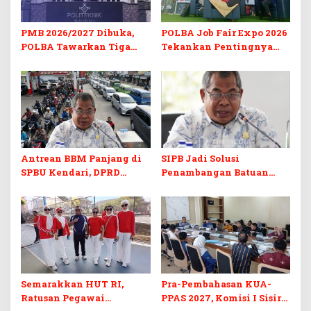
PMB 2026/2027 Dibuka,
POLBA Job Fair Expo 2026
POLBA Tawarkan Tiga
Tekankan Pentingnya
Prodi Baru dan Program
Skill dan Sertifikasi di Era
Kuliah Gratis
Digital
Antrean BBM Panjang di
SIPB Jadi Solusi
SPBU Kendari, DPRD
Penambangan Batuan
Sultra Duga Sistem
Komoditas ex-Golongan C
Barcode Curang
di Sultra
Semarakkan HUT RI,
Pra-Pembahasan KUA-
Ratusan Pegawai
PPAS 2027, Komisi I Sisir