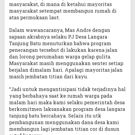
n
masyarakat, di mana di ketahui mayoritas
g
masyarakat setempat membangun rumah di
g
atas permukaan laut.
a
r
Dalam wawancaranya, Mas Andre dengan
a
sapaan akrabnya selaku PJ Desa Langara
n
Tanjung Batu menuturkan bahwa program
penerangan tersebut di lakukan karena jalan
dan lorong perumahan warga gelap gulita.
Masyarakat masih menggunakan senter setiap
berjalan dimalam hari. Apalagi mayoritas jalan
masih jembatan titian dari kayu.
“Jadi untuk mengantisipasi tidak terjadinya hal
yang berbahaya saat ke rumah warga pada
malam hari maka kami selaku pemerintah desa
berkomitmen laksanakan program desa langara
tanjung batu bercahaya. Selain itu utk
pembangunan menggunakan dana desa kami
membangun lagi jembatan titian cor di dusun