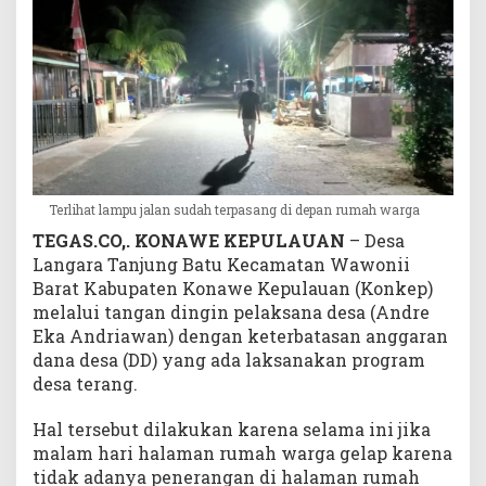
e
s
a
D
e
n
g
a
n
Terlihat lampu jalan sudah terpasang di depan rumah warga
K
e
TEGAS.CO,. KONAWE KEPULAUAN
– Desa
t
Langara Tanjung Batu Kecamatan Wawonii
e
Barat Kabupaten Konawe Kepulauan (Konkep)
r
melalui tangan dingin pelaksana desa (Andre
b
Eka Andriawan) dengan keterbatasan anggaran
a
dana desa (DD) yang ada laksanakan program
t
desa terang.
a
s
Hal tersebut dilakukan karena selama ini jika
a
malam hari halaman rumah warga gelap karena
n
tidak adanya penerangan di halaman rumah
A