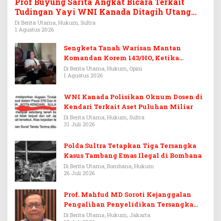
Prof Buyung Sarita Angkat Bicara Terkait
Tudingan Yayi WNI Kanada Ditagih Utang
Rp3,6 Miliar
Di Berita Utama, Hukum, Sultra
1 Agustus 2026
Sengketa Tanah Warisan Mantan
Komandan Korem 143/HO, Ketika
Warisan Menjadi Arena Pemerasan
Di Berita Utama, Hukum, Opini
1 Agustus 2026
WNI Kanada Polisikan Oknum Dosen di
Kendari Terkait Aset Puluhan Miliar
Di Berita Utama, Hukum, Sultra
31 Juli 2026
Polda Sultra Tetapkan Tiga Tersangka
Kasus Tambang Emas Ilegal di Bombana
Di Berita Utama, Bombana, Hukum
26 Juli 2026
Prof. Mahfud MD Soroti Kejanggalan
Pengalihan Penyelidikan Tersangka
Febrie Adriansyah
Di Berita Utama, Hukum, Jakarta