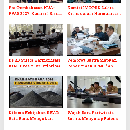
Pra-Pembahasan KUA-
Komisi IV DPRD Sultra
PPAS 2027, Komisi I Sisir
Kritis dalam Harmonisasi
Program Prioritas
KUA-PPAS 2027 dan
Berkelanjutan
Perubahan APBD 2026
DPRD Sultra Harmonisasi
Pemprov Sultra Siapkan
KUA-PPAS 2027, Prioritas
Penerimaan CPNS dan
Pendidikan, Kebudayaan,
PPPK 2027, DPRD Sultra
dan Pelunasan Utang
Desak Formasi Disabilitas
Infrastruktur
Dilema Kebijakan RKAB
Wajah Baru Pariwisata
Batu Bara, Mengukur
Sultra, Menyulap Potensi
Keseimbangan
Lokal Lewat Sentuhan
Penerimaan Negara dan
Digital dan Penguatan