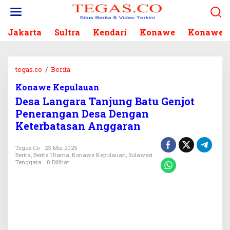
L
e
w
Jakarta
Sultra
Kendari
Konawe
Konawe S
a
t
i
k
tegas.co
/
Berita
D
e
e
k
Konawe Kepulauan
s
o
Desa Langara Tanjung Batu Genjot
a
n
L
Penerangan Desa Dengan
t
a
Keterbatasan Anggaran
e
n
n
g
Tegas.co
23 Mei 2025
a
Berita
,
Berita Utama
,
Konawe Kepulauan
,
Sulawesi
r
Tenggara
0 Dilihat
a
T
a
n
j
u