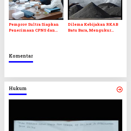
Pemprov Sultra Siapkan
Dilema Kebijakan RKAB
Penerimaan CPNS dan
Batu Bara, Mengukur
PPPK 2027, DPRD Sultra
Keseimbangan
Desak Formasi Disabilitas
Penerimaan Negara dan
Kepastian Investasi
Komentar
Hukum