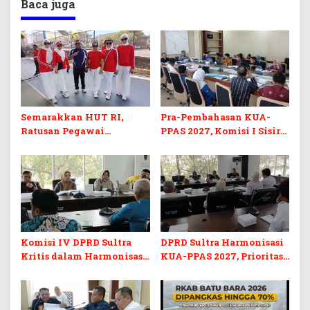
Baca juga
Semarakkan HUT RI,
Pra-Pembahasan KUA-
Ratusan Pegawai
PPAS 2027, Komisi I Sisir
Sekretariat DPRD Sultra
Program Prioritas
Ikuti Lomba Bola Gotong
Berkelanjutan
Komisi IV DPRD Sultra
DPRD Sultra Harmonisasi
Kritis dalam Harmonisasi
KUA-PPAS 2027, Prioritas
KUA-PPAS 2027 dan
Pendidikan, Kebudayaan,
Perubahan APBD 2026
dan Pelunasan Utang
Infrastruktur