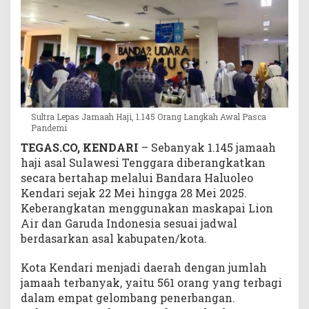
A
w
a
l
P
a
s
c
Sultra Lepas Jamaah Haji, 1.145 Orang Langkah Awal Pasca
a
Pandemi
P
TEGAS.CO, KENDARI
– Sebanyak 1.145 jamaah
a
haji asal Sulawesi Tenggara diberangkatkan
n
secara bertahap melalui Bandara Haluoleo
d
Kendari sejak 22 Mei hingga 28 Mei 2025.
e
m
Keberangkatan menggunakan maskapai Lion
i
Air dan Garuda Indonesia sesuai jadwal
berdasarkan asal kabupaten/kota.
Kota Kendari menjadi daerah dengan jumlah
jamaah terbanyak, yaitu 561 orang yang terbagi
dalam empat gelombang penerbangan.