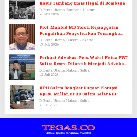
Kasus Tambang Emas Ilegal di Bombana
Di Berita Utama, Bombana, Hukum
26 Juli 2026
Prof. Mahfud MD Soroti Kejanggalan
Pengalihan Penyelidikan Tersangka
Febrie Adriansyah
Di Berita Utama, Hukum, Jakarta
13 Juli 2026
Perkuat Advokasi Pers, Wakil Ketua PWI
Sultra Resmi Dilantik Menjadi Advokat
PERADI
Di Berita Utama, Hukum, Sultra
12 Juli 2026
KPH Sultra Bongkar Dugaan Korupsi
Rp890 Miliar, DPRD Sultra Gelar RDP
Di Berita Utama, Hukum, Sultra
7 Juli 2026