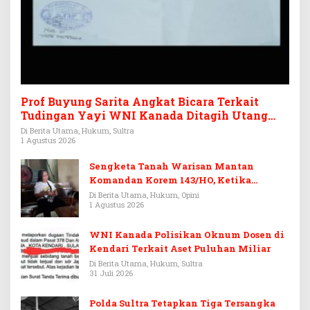
Prof Buyung Sarita Angkat Bicara Terkait
Tudingan Yayi WNI Kanada Ditagih Utang
Rp3,6 Miliar
Di Berita Utama, Hukum, Sultra
1 Agustus 2026
Sengketa Tanah Warisan Mantan
Komandan Korem 143/HO, Ketika
Warisan Menjadi Arena Pemerasan
Di Berita Utama, Hukum, Opini
1 Agustus 2026
WNI Kanada Polisikan Oknum Dosen di
Kendari Terkait Aset Puluhan Miliar
Di Berita Utama, Hukum, Sultra
31 Juli 2026
Polda Sultra Tetapkan Tiga Tersangka