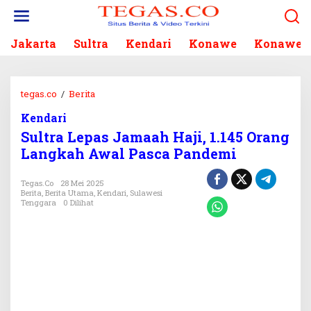
L
e
w
Jakarta
Sultra
Kendari
Konawe
Konawe S
a
t
i
k
tegas.co
/
Berita
S
e
u
k
Kendari
l
o
Sultra Lepas Jamaah Haji, 1.145 Orang
t
n
r
Langkah Awal Pasca Pandemi
t
a
e
L
Tegas.co
28 Mei 2025
n
e
Berita
,
Berita Utama
,
Kendari
,
Sulawesi
Tenggara
0 Dilihat
p
a
s
J
a
m
a
a