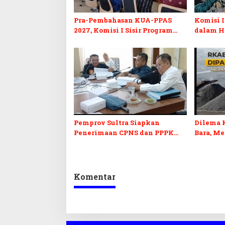
Pra-Pembahasan KUA-PPAS
Komisi I
2027, Komisi I Sisir Program
dalam H
Prioritas Berkelanjutan
2027 da
Pemprov Sultra Siapkan
Dilema 
Penerimaan CPNS dan PPPK
Bara, M
2027, DPRD Sultra Desak
Penerim
Formasi Disabilitas
Kepastia
Komentar