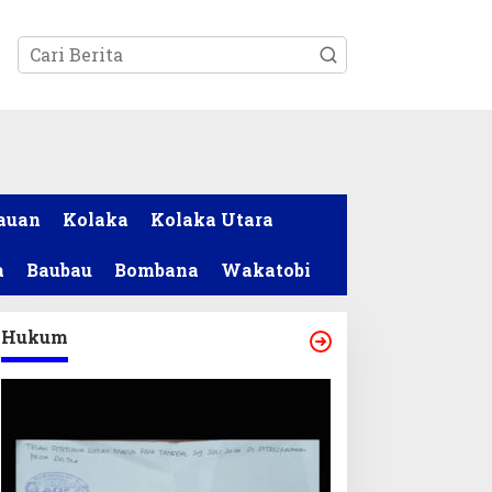
tutup
auan
Kolaka
Kolaka Utara
a
Baubau
Bombana
Wakatobi
Hukum