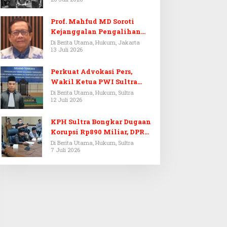
Prof. Mahfud MD Soroti
Kejanggalan Pengalihan
Penyelidikan Tersangka
Di Berita Utama, Hukum, Jakarta
13 Juli 2026
Febrie Adriansyah
Perkuat Advokasi Pers,
Wakil Ketua PWI Sultra
Resmi Dilantik Menjadi
Di Berita Utama, Hukum, Sultra
12 Juli 2026
Advokat PERADI
KPH Sultra Bongkar Dugaan
Korupsi Rp890 Miliar, DPRD
Sultra Gelar RDP
Di Berita Utama, Hukum, Sultra
7 Juli 2026