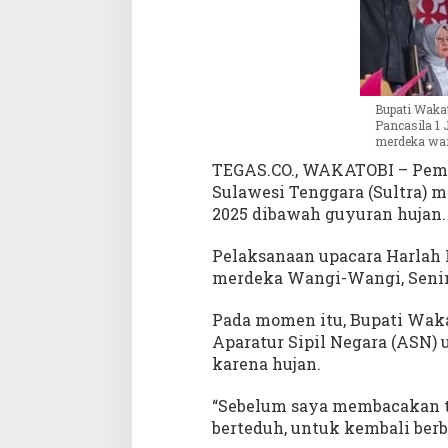
t
T
i
n
g
Bupati Wakat
g
Pancasila 1 
a
merdeka wa
l
TEGAS.CO., WAKATOBI – Peme
k
Sulawesi Tenggara (Sultra) m
a
2025 dibawah guyuran hujan.
n
B
a
Pelaksanaan upacara Harlah 
r
merdeka Wangi-Wangi, Senin 
i
s
Pada momen itu, Bupati Wak
a
Aparatur Sipil Negara (ASN) 
n
karena hujan.
p
a
“Sebelum saya membacakan t
d
berteduh, untuk kembali berb
a