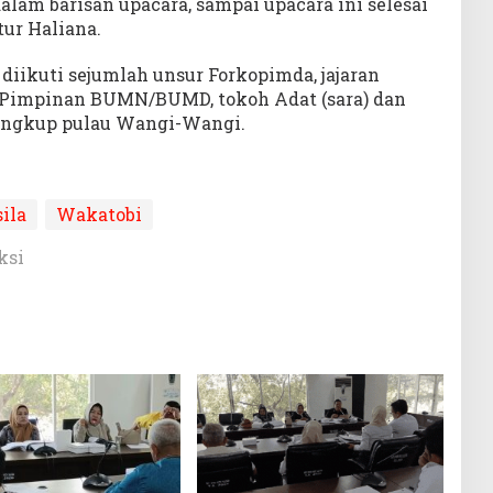
alam barisan upacara, sampai upacara ini selesai
tur Haliana.
 diikuti sejumlah unsur Forkopimda, jajaran
h, Pimpinan BUMN/BUMD, tokoh Adat (sara) dan
lingkup pulau Wangi-Wangi.
ila
Wakatobi
ksi