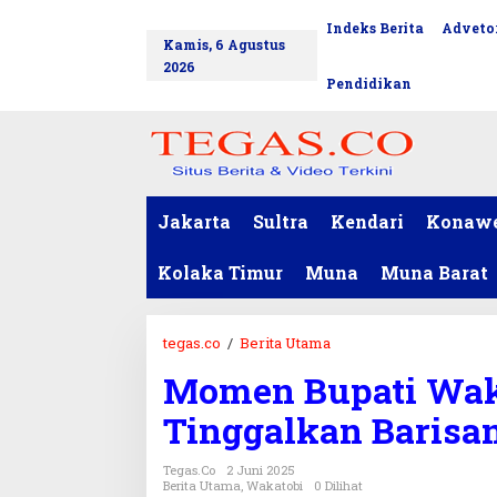
L
Indeks Berita
Advetor
tutup
e
Kamis, 6 Agustus
w
2026
a
Pendidikan
t
i
k
e
k
o
Jakarta
Sultra
Kendari
Konaw
n
t
Kolaka Timur
Muna
Muna Barat
e
n
tegas.co
/
Berita Utama
M
o
Momen Bupati Wak
m
e
Tinggalkan Barisan
n
B
Tegas.co
2 Juni 2025
u
Berita Utama
,
Wakatobi
0 Dilihat