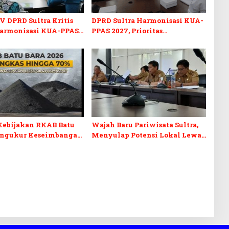
V DPRD Sultra Kritis
DPRD Sultra Harmonisasi KUA-
armonisasi KUA-PPAS
PPAS 2027, Prioritas
n Perubahan APBD 2026
Pendidikan, Kebudayaan, dan
Pelunasan Utang Infrastruktur
Kebijakan RKAB Batu
Wajah Baru Pariwisata Sultra,
engukur Keseimbangan
Menyulap Potensi Lokal Lewat
aan Negara dan
Sentuhan Digital dan
n Investasi
Penguatan Ekraf