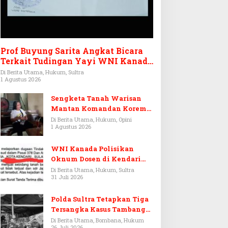
Prof Buyung Sarita Angkat Bicara
Terkait Tudingan Yayi WNI Kanada
Ditagih Utang Rp3,6 Miliar
Di Berita Utama, Hukum, Sultra
1 Agustus 2026
Sengketa Tanah Warisan
Mantan Komandan Korem
143/HO, Ketika Warisan
Di Berita Utama, Hukum, Opini
1 Agustus 2026
Menjadi Arena Pemerasan
WNI Kanada Polisikan
Oknum Dosen di Kendari
Terkait Aset Puluhan Miliar
Di Berita Utama, Hukum, Sultra
31 Juli 2026
Polda Sultra Tetapkan Tiga
Tersangka Kasus Tambang
Emas Ilegal di Bombana
Di Berita Utama, Bombana, Hukum
26 Juli 2026