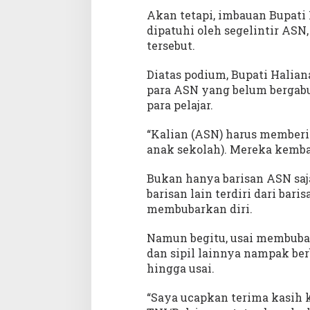
H
Akan tetapi, imbauan Bupati
a
dipatuhi oleh segelintir ASN
r
tersebut.
l
a
h
Diatas podium, Bupati Halia
P
para ASN yang belum bergabu
a
para pelajar.
n
c
“Kalian (ASN) harus memberik
a
anak sekolah). Mereka kembal
s
i
Bukan hanya barisan ASN saj
l
barisan lain terdiri dari ba
a
membubarkan diri.
Namun begitu, usai membubar
dan sipil lainnya nampak ber
hingga usai.
“Saya ucapkan terima kasih k