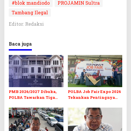
#blok mandiodo
PROJAMIN Sultra
Tambang Ilegal
Editor: Redaksi
Baca juga
PMB 2026/2027 Dibuka,
POLBA Job Fair Expo 2026
POLBA Tawarkan Tiga
Tekankan Pentingnya
Prodi Baru dan Program
Skill dan Sertifikasi di Era
Kuliah Gratis
Digital