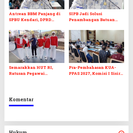
Antrean BBM Panjang di
SIPB Jadi Solusi
SPBU Kendari, DPRD
Penambangan Batuan
Sultra Duga Sistem
Komoditas ex-Golongan C
Barcode Curang
di Sultra
Semarakkan HUT RI,
Pra-Pembahasan KUA-
Ratusan Pegawai
PPAS 2027, Komisi I Sisir
Sekretariat DPRD Sultra
Program Prioritas
Ikuti Lomba Bola Gotong
Berkelanjutan
Komentar
Hukum