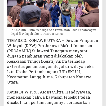
n
a
m
b
a
g
PROJAMIN Sultra Menduga Ada Pembiaran Pada Penambagan
a
Ilegal di Wilayah Eks IUP EKU II Konut
n
TEGAS.CO,. KONAWE UTARA – Dewan Pimpinan
I
Wilayah (DPW) Pro Jokowi-Ma’ruf Indonesia
l
(PROJAMIN) Sulawesi Tenggara menyoroti
e
dugaan pembiaran yang dilakukan oleh
g
Kejaksaan Tinggi (Kejati) Sultra terhadap
a
aktivitas penambangan ilegal di wilayah eks
l
d
Izin Usaha Pertambangan (IUP) EKU II,
i
Kecamatan Langgikima, Kabupaten Konawe
W
Utara.
i
l
Ketua DPW PROJAMIN Sultra, Hendryawan,
a
menegaskan bahwa kawasan tersebut telah
y
dicabut izin pertambangannya berdasarkan
a