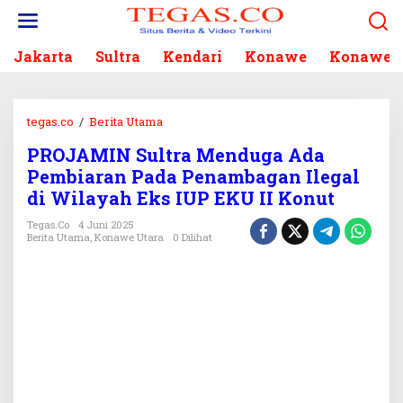
L
e
w
Jakarta
Sultra
Kendari
Konawe
Konawe S
a
t
i
k
tegas.co
/
Berita Utama
P
e
R
k
PROJAMIN Sultra Menduga Ada
O
o
Pembiaran Pada Penambagan Ilegal
J
n
A
di Wilayah Eks IUP EKU II Konut
t
M
e
Tegas.co
4 Juni 2025
I
Berita Utama
,
Konawe Utara
0 Dilihat
n
N
S
u
l
t
r
a
M
e