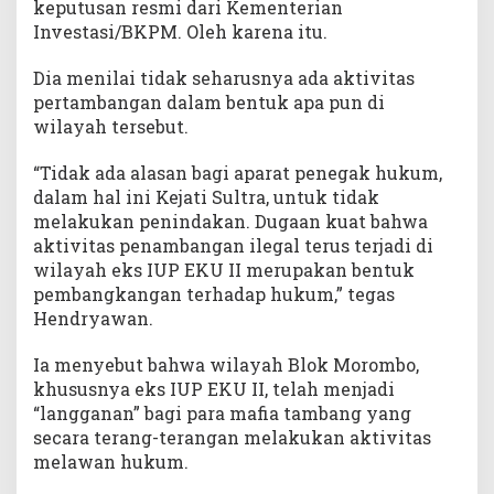
keputusan resmi dari Kementerian
h
Investasi/BKPM. Oleh karena itu.
E
k
Dia menilai tidak seharusnya ada aktivitas
s
pertambangan dalam bentuk apa pun di
I
U
wilayah tersebut.
P
E
“Tidak ada alasan bagi aparat penegak hukum,
K
dalam hal ini Kejati Sultra, untuk tidak
U
melakukan penindakan. Dugaan kuat bahwa
I
aktivitas penambangan ilegal terus terjadi di
I
wilayah eks IUP EKU II merupakan bentuk
K
pembangkangan terhadap hukum,” tegas
o
Hendryawan.
n
u
Ia menyebut bahwa wilayah Blok Morombo,
t
khususnya eks IUP EKU II, telah menjadi
“langganan” bagi para mafia tambang yang
secara terang-terangan melakukan aktivitas
melawan hukum.