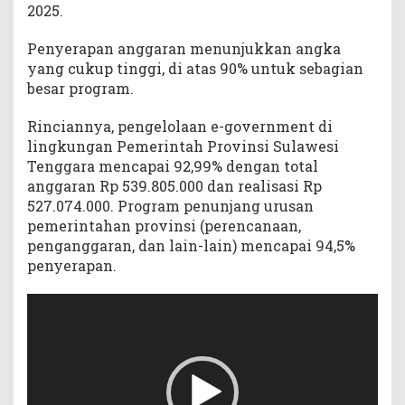
2025.
0
%
L
Penyerapan anggaran menunjukkan angka
e
yang cukup tinggi, di atas 90% untuk sebagian
b
besar program.
i
h
Rinciannya, pengelolaan e-government di
lingkungan Pemerintah Provinsi Sulawesi
Tenggara mencapai 92,99% dengan total
anggaran Rp 539.805.000 dan realisasi Rp
527.074.000. Program penunjang urusan
pemerintahan provinsi (perencanaan,
penganggaran, dan lain-lain) mencapai 94,5%
penyerapan.
Pemutar
Video