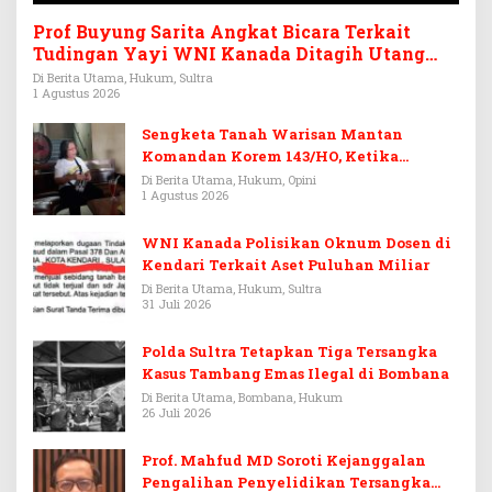
Prof Buyung Sarita Angkat Bicara Terkait
Tudingan Yayi WNI Kanada Ditagih Utang
Rp3,6 Miliar
Di Berita Utama, Hukum, Sultra
1 Agustus 2026
Sengketa Tanah Warisan Mantan
Komandan Korem 143/HO, Ketika
Warisan Menjadi Arena Pemerasan
Di Berita Utama, Hukum, Opini
1 Agustus 2026
WNI Kanada Polisikan Oknum Dosen di
Kendari Terkait Aset Puluhan Miliar
Di Berita Utama, Hukum, Sultra
31 Juli 2026
Polda Sultra Tetapkan Tiga Tersangka
Kasus Tambang Emas Ilegal di Bombana
Di Berita Utama, Bombana, Hukum
26 Juli 2026
Prof. Mahfud MD Soroti Kejanggalan
Pengalihan Penyelidikan Tersangka