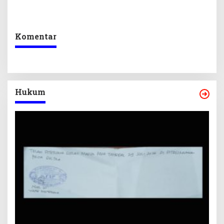
Keseimbangan
Lokal Lewat Sentuhan
Penerimaan Negara dan
Digital dan Penguatan
Kepastian Investasi
Ekraf
Komentar
Hukum