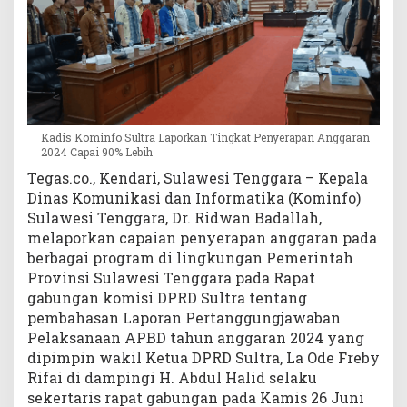
a
p
a
n
A
n
g
Kadis Kominfo Sultra Laporkan Tingkat Penyerapan Anggaran
g
2024 Capai 90% Lebih
a
Tegas.co., Kendari, Sulawesi Tenggara – Kepala
r
Dinas Komunikasi dan Informatika (Kominfo)
a
Sulawesi Tenggara, Dr. Ridwan Badallah,
n
2
melaporkan capaian penyerapan anggaran pada
0
berbagai program di lingkungan Pemerintah
2
Provinsi Sulawesi Tenggara pada Rapat
4
gabungan komisi DPRD Sultra tentang
C
pembahasan Laporan Pertanggungjawaban
a
Pelaksanaan APBD tahun anggaran 2024 yang
p
dipimpin wakil Ketua DPRD Sultra, La Ode Freby
a
Rifai di dampingi H. Abdul Halid selaku
i
sekertaris rapat gabungan pada Kamis 26 Juni
9