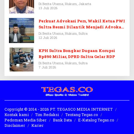
Febrie Adriansyah
Di Berita Utama, Hukum, Jakarta
13 Juli 2026
Perkuat Advokasi Pers, Wakil Ketua PWI
Sultra Resmi Dilantik Menjadi Advokat
PERADI
Di Berita Utama, Hukum, Sultra
12 Juli 2026
KPH Sultra Bongkar Dugaan Korupsi
Rp890 Miliar, DPRD Sultra Gelar RDP
Di Berita Utama, Hukum, Sultra
7 Juli 2026
Copyright © 2014 - 2026 PT. TEGASCO MEDIA INTERNET
Kontak kami
Tim Redaksi
Tentang Tegas.co
Pedoman Media Siber
Bank Data
E-Katalog Tegas.co
Disclaimer
Karier