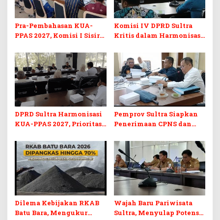
Pra-Pembahasan KUA-
Komisi IV DPRD Sultra
PPAS 2027, Komisi I Sisir
Kritis dalam Harmonisasi
Program Prioritas
KUA-PPAS 2027 dan
Berkelanjutan
Perubahan APBD 2026
DPRD Sultra Harmonisasi
Pemprov Sultra Siapkan
KUA-PPAS 2027, Prioritas
Penerimaan CPNS dan
Pendidikan, Kebudayaan,
PPPK 2027, DPRD Sultra
dan Pelunasan Utang
Desak Formasi Disabilitas
Infrastruktur
Dilema Kebijakan RKAB
Wajah Baru Pariwisata
Batu Bara, Mengukur
Sultra, Menyulap Potensi