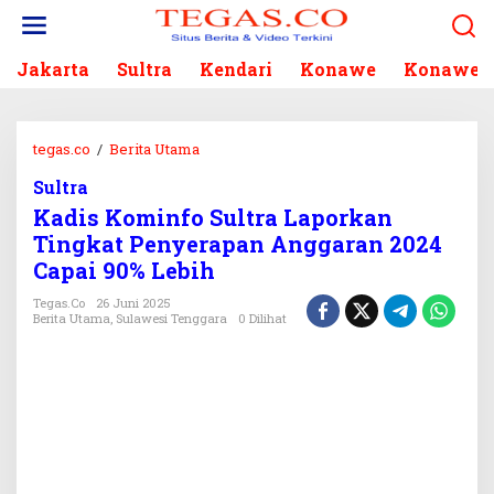
L
e
w
Jakarta
Sultra
Kendari
Konawe
Konawe S
a
t
i
k
tegas.co
/
Berita Utama
K
e
a
k
Sultra
d
o
Kadis Kominfo Sultra Laporkan
i
n
s
Tingkat Penyerapan Anggaran 2024
t
K
Capai 90% Lebih
e
o
n
m
Tegas.co
26 Juni 2025
Berita Utama
,
Sulawesi Tenggara
0 Dilihat
i
n
f
o
S
u
l
t