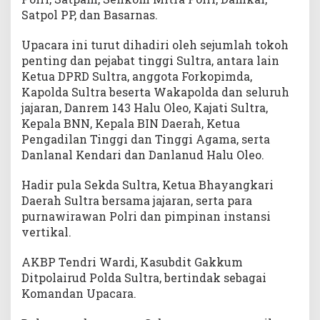
d
Satpol PP, dan Basarnas.
a
T
Upacara ini turut dihadiri oleh sejumlah tokoh
e
penting dan pejabat tinggi Sultra, antara lain
r
Ketua DPRD Sultra, anggota Forkopimda,
u
Kapolda Sultra beserta Wakapolda dan seluruh
s
jajaran, Danrem 143 Halu Oleo, Kajati Sultra,
H
Kepala BNN, Kepala BIN Daerah, Ketua
a
r
Pengadilan Tinggi dan Tinggi Agama, serta
u
Danlanal Kendari dan Danlanud Halu Oleo.
s
D
Hadir pula Sekda Sultra, Ketua Bhayangkari
i
Daerah Sultra bersama jajaran, serta para
t
purnawirawan Polri dan pimpinan instansi
i
vertikal.
n
g
AKBP Tendri Wardi, Kasubdit Gakkum
k
Ditpolairud Polda Sultra, bertindak sebagai
a
Komandan Upacara.
t
k