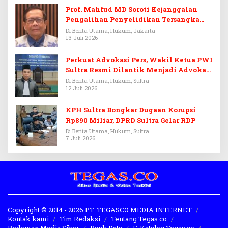
Prof. Mahfud MD Soroti Kejanggalan
Pengalihan Penyelidikan Tersangka
Febrie Adriansyah
Di Berita Utama, Hukum, Jakarta
13 Juli 2026
Perkuat Advokasi Pers, Wakil Ketua PWI
Sultra Resmi Dilantik Menjadi Advokat
PERADI
Di Berita Utama, Hukum, Sultra
12 Juli 2026
KPH Sultra Bongkar Dugaan Korupsi
Rp890 Miliar, DPRD Sultra Gelar RDP
Di Berita Utama, Hukum, Sultra
7 Juli 2026
Copyright © 2014 - 2026 PT. TEGASCO MEDIA INTERNET
Kontak kami
Tim Redaksi
Tentang Tegas.co
Pedoman Media Siber
Bank Data
E-Katalog Tegas.co