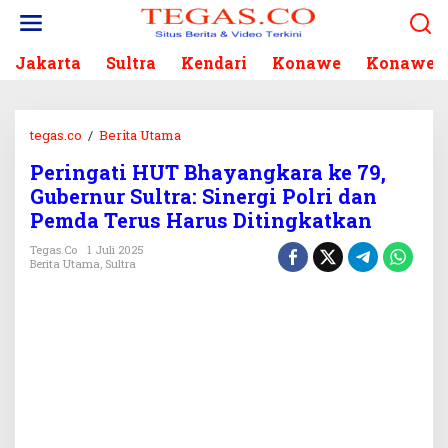
L
e
w
Jakarta
Sultra
Kendari
Konawe
Konawe S
a
t
i
k
tegas.co
/
Berita Utama
P
e
e
k
Peringati HUT Bhayangkara ke 79,
r
o
Gubernur Sultra: Sinergi Polri dan
i
n
n
Pemda Terus Harus Ditingkatkan
t
g
e
Tegas.co
1 Juli 2025
a
Berita Utama
,
Sultra
n
t
i
H
U
T
B
h
a
y