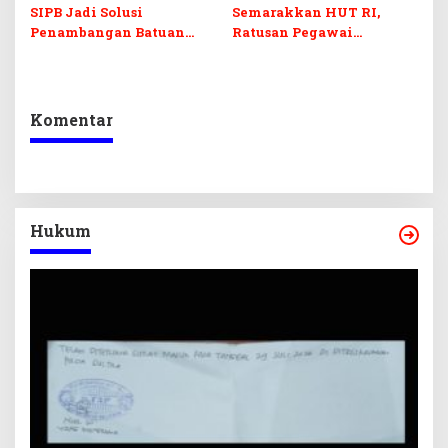
SIPB Jadi Solusi
Semarakkan HUT RI,
Penambangan Batuan
Ratusan Pegawai
Komoditas ex-Golongan C
Sekretariat DPRD Sultra
di Sultra
Ikuti Lomba Bola Gotong
Komentar
Hukum