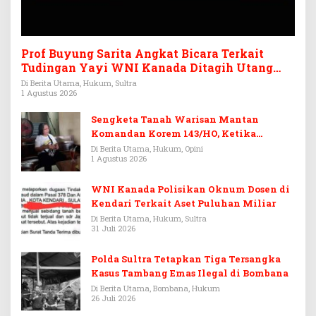
Prof Buyung Sarita Angkat Bicara Terkait
Tudingan Yayi WNI Kanada Ditagih Utang
Rp3,6 Miliar
Di Berita Utama, Hukum, Sultra
1 Agustus 2026
Sengketa Tanah Warisan Mantan
Komandan Korem 143/HO, Ketika
Warisan Menjadi Arena Pemerasan
Di Berita Utama, Hukum, Opini
1 Agustus 2026
WNI Kanada Polisikan Oknum Dosen di
Kendari Terkait Aset Puluhan Miliar
Di Berita Utama, Hukum, Sultra
31 Juli 2026
Polda Sultra Tetapkan Tiga Tersangka
Kasus Tambang Emas Ilegal di Bombana
Di Berita Utama, Bombana, Hukum
26 Juli 2026