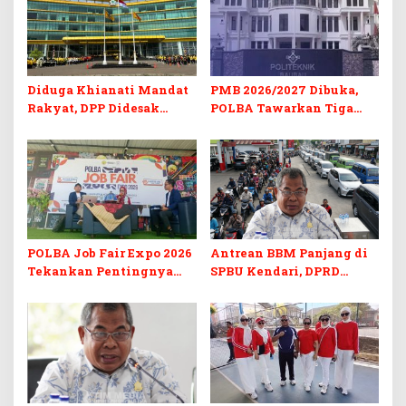
Diduga Khianati Mandat
PMB 2026/2027 Dibuka,
Rakyat, DPP Didesak
POLBA Tawarkan Tiga
Evaluasi Total Golkar
Prodi Baru dan Program
Morowali
Kuliah Gratis
POLBA Job Fair Expo 2026
Antrean BBM Panjang di
Tekankan Pentingnya
SPBU Kendari, DPRD
Skill dan Sertifikasi di Era
Sultra Duga Sistem
Digital
Barcode Curang