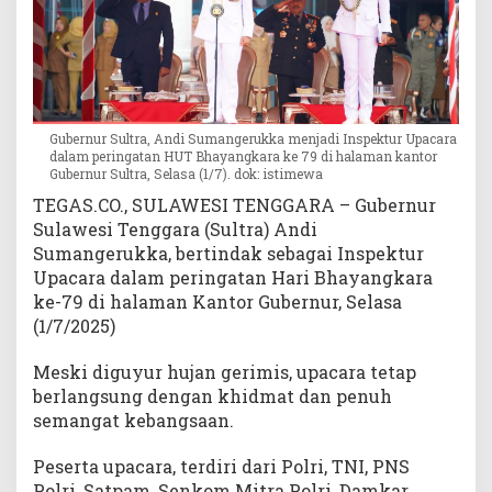
t
r
a
:
S
i
Gubernur Sultra, Andi Sumangerukka menjadi Inspektur Upacara
n
dalam peringatan HUT Bhayangkara ke 79 di halaman kantor
Gubernur Sultra, Selasa (1/7). dok: istimewa
e
r
TEGAS.CO., SULAWESI TENGGARA – Gubernur
g
Sulawesi Tenggara (Sultra) Andi
i
Sumangerukka, bertindak sebagai Inspektur
P
Upacara dalam peringatan Hari Bhayangkara
o
ke-79 di halaman Kantor Gubernur, Selasa
l
(1/7/2025)
r
i
Meski diguyur hujan gerimis, upacara tetap
d
berlangsung dengan khidmat dan penuh
a
n
semangat kebangsaan.
P
e
Peserta upacara, terdiri dari Polri, TNI, PNS
m
Polri, Satpam, Senkom Mitra Polri, Damkar,