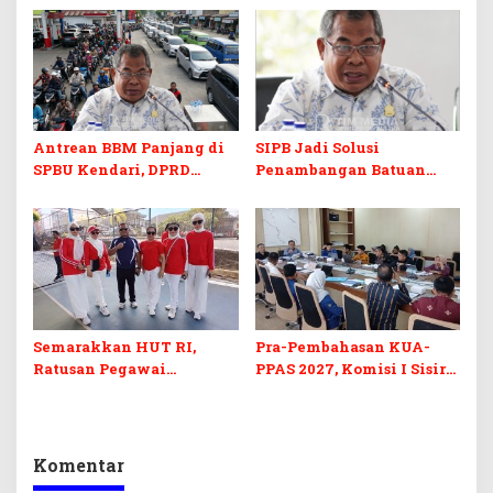
Kuliah Gratis
Digital
Antrean BBM Panjang di
SIPB Jadi Solusi
SPBU Kendari, DPRD
Penambangan Batuan
Sultra Duga Sistem
Komoditas ex-Golongan C
Barcode Curang
di Sultra
Semarakkan HUT RI,
Pra-Pembahasan KUA-
Ratusan Pegawai
PPAS 2027, Komisi I Sisir
Sekretariat DPRD Sultra
Program Prioritas
Ikuti Lomba Bola Gotong
Berkelanjutan
Komentar