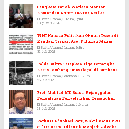
Sengketa Tanah Warisan Mantan
Komandan Korem 143/HO, Ketika
Warisan Menjadi Arena Pemerasan
Di Berita Utama, Hukum, Opini
1 Agustus 2026
WNI Kanada Polisikan Oknum Dosen di
Kendari Terkait Aset Puluhan Miliar
Di Berita Utama, Hukum, Sultra
31 Juli 2026
Polda Sultra Tetapkan Tiga Tersangka
Kasus Tambang Emas Ilegal di Bombana
Di Berita Utama, Bombana, Hukum
26 Juli 2026
Prof. Mahfud MD Soroti Kejanggalan
Pengalihan Penyelidikan Tersangka
Febrie Adriansyah
Di Berita Utama, Hukum, Jakarta
13 Juli 2026
Perkuat Advokasi Pers, Wakil Ketua PWI
Sultra Resmi Dilantik Menjadi Advokat