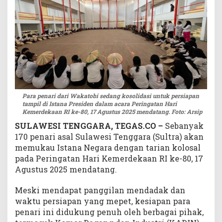
a
p
T
a
m
p
i
l
d
Para penari dari Wakatobi sedang kosolidasi untuk persiapan
i
tampil di Istana Presiden dalam acara Peringatan Hari
I
Kemerdekaan RI ke-80, 17 Agustus 2025 mendatang. Foto: Arsip
s
SULAWESI TENGGARA, TEGAS.CO –
Sebanyak
t
170 penari asal Sulawesi Tenggara (Sultra) akan
a
memukau Istana Negara dengan tarian kolosal
n
pada Peringatan Hari Kemerdekaan RI ke-80, 17
a
N
Agustus 2025 mendatang.
e
g
Meski mendapat panggilan mendadak dan
a
waktu persiapan yang mepet, kesiapan para
r
penari ini didukung penuh oleh berbagai pihak,
a