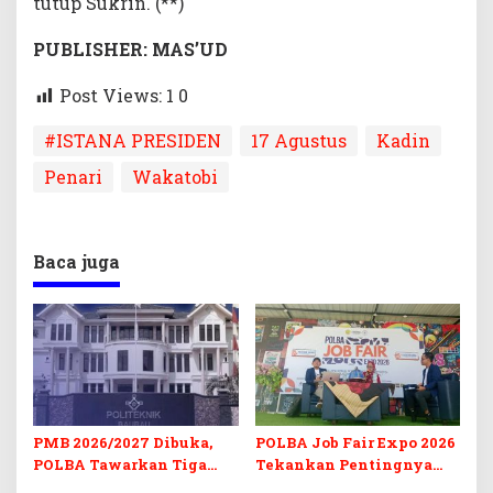
tutup Sukrin. (**)
PUBLISHER: MAS’UD
Post Views: 1
0
#ISTANA PRESIDEN
17 Agustus
Kadin
Penari
Wakatobi
Baca juga
PMB 2026/2027 Dibuka,
POLBA Job Fair Expo 2026
POLBA Tawarkan Tiga
Tekankan Pentingnya
Prodi Baru dan Program
Skill dan Sertifikasi di Era