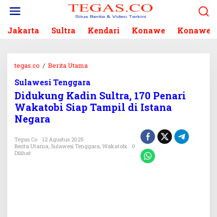
L
e
w
Jakarta
Sultra
Kendari
Konawe
Konawe S
a
t
i
k
tegas.co
/
Berita Utama
D
e
i
k
Sulawesi Tenggara
d
o
Didukung Kadin Sultra, 170 Penari
u
n
k
Wakatobi Siap Tampil di Istana
t
u
Negara
e
n
n
g
Tegas.co
12 Agustus 2025
K
Berita Utama
,
Sulawesi Tenggara
,
Wakatobi
0
a
Dilihat
d
i
n
S
u
l