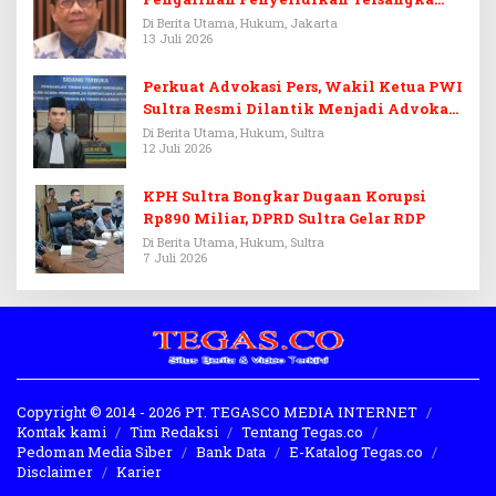
Febrie Adriansyah
Di Berita Utama, Hukum, Jakarta
13 Juli 2026
Perkuat Advokasi Pers, Wakil Ketua PWI
Sultra Resmi Dilantik Menjadi Advokat
PERADI
Di Berita Utama, Hukum, Sultra
12 Juli 2026
KPH Sultra Bongkar Dugaan Korupsi
Rp890 Miliar, DPRD Sultra Gelar RDP
Di Berita Utama, Hukum, Sultra
7 Juli 2026
Copyright © 2014 - 2026 PT. TEGASCO MEDIA INTERNET
Kontak kami
Tim Redaksi
Tentang Tegas.co
Pedoman Media Siber
Bank Data
E-Katalog Tegas.co
Disclaimer
Karier