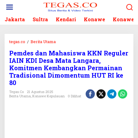
L
e
w
Jakarta
Sultra
Kendari
Konawe
Konawe S
a
t
i
k
tegas.co
/
Berita Utama
P
e
e
k
Pemdes dan Mahasiswa KKN Reguler
m
o
IAIN KDI Desa Mata Langara,
d
n
e
Komitmen Kembangkan Permainan
t
s
Tradisional Dimomentum HUT RI ke
e
d
80
n
a
n
Tegas.co
21 Agustus 2025
Berita Utama
,
Konawe Kepulauan
0 Dilihat
M
a
h
a
s
i
s