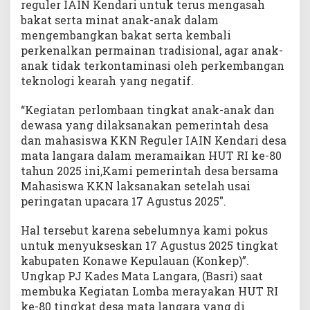
reguler IAIN Kendari untuk terus mengasah
m
bakat serta minat anak-anak dalam
b
mengembangkan bakat serta kembali
a
perkenalkan permainan tradisional, agar anak-
n
g
anak tidak terkontaminasi oleh perkembangan
k
teknologi kearah yang negatif.
a
n
“Kegiatan perlombaan tingkat anak-anak dan
P
dewasa yang dilaksanakan pemerintah desa
e
dan mahasiswa KKN Reguler IAIN Kendari desa
r
mata langara dalam meramaikan HUT RI ke-80
m
tahun 2025 ini,Kami pemerintah desa bersama
a
Mahasiswa KKN laksanakan setelah usai
i
peringatan upacara 17 Agustus 2025″.
n
a
Hal tersebut karena sebelumnya kami pokus
n
T
untuk menyukseskan 17 Agustus 2025 tingkat
r
kabupaten Konawe Kepulauan (Konkep)”.
a
Ungkap PJ Kades Mata Langara, (Basri) saat
d
membuka Kegiatan Lomba merayakan HUT RI
i
ke-80 tingkat desa mata langara yang di