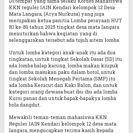
Di tempat yang sama selaku Kordes Mahasiswa
8
KKN reguler IAIN Kendari kelompok 12 Desa
0
Mata Langara, (Arya Nurkusa) yang juga
merupakan ketua panitia Lomba perayaan HUT
RI ke-80 tahun 2025 tingkat desa mata langara
menuturkan bahwa kegiatan yang di
selenggarakan tersebut ada tujuh aitem lomba.
Untuk lomba kategori anak-anak itu ada dua
tingkatan, untuk tingkat Sekolah Dasar (SD) itu
ada lomba balap karung, lomba makan krupuk
dan lomba masukan paku dalam botol, untuk
tingkat Sekolah Menegah Pertama (SMP) itu
ada lomba Kerucut dan Kaki Balon, dan untuk
kategori orang dewasa buat ibu-ibu ada lomba
Kursi panas dan untuk bapak-bapakya lomba
bola dangdut.
Mewakili teman-teman mahasiswa KKN
Reguler IAIN Kendari kelompok 12 desa mata
langara, mengucapkan terima kasih kepada