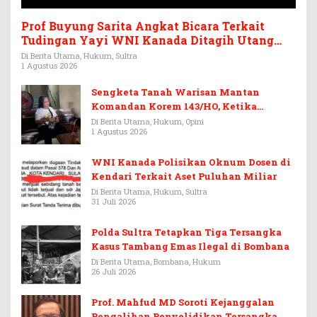
Prof Buyung Sarita Angkat Bicara Terkait
Tudingan Yayi WNI Kanada Ditagih Utang
Rp3,6 Miliar
Di Berita Utama, Hukum, Sultra
1 Agustus 2026
Sengketa Tanah Warisan Mantan
Komandan Korem 143/HO, Ketika
Warisan Menjadi Arena Pemerasan
Di Berita Utama, Hukum, Opini
1 Agustus 2026
WNI Kanada Polisikan Oknum Dosen di
Kendari Terkait Aset Puluhan Miliar
Di Berita Utama, Hukum, Sultra
31 Juli 2026
Polda Sultra Tetapkan Tiga Tersangka
Kasus Tambang Emas Ilegal di Bombana
Di Berita Utama, Bombana, Hukum
26 Juli 2026
Prof. Mahfud MD Soroti Kejanggalan
Pengalihan Penyelidikan Tersangka