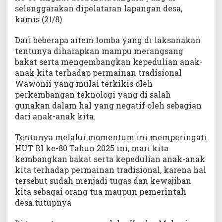
s
selenggarakan dipelataran lapangan desa,
i
kamis (21/8).
o
n
Dari beberapa aitem lomba yang di laksanakan
a
tentunya diharapkan mampu merangsang
l
bakat serta mengembangkan kepedulian anak-
D
i
anak kita terhadap permainan tradisional
m
Wawonii yang mulai terkikis oleh
o
perkembangan teknologi yang di salah
m
gunakan dalam hal yang negatif oleh sebagian
e
dari anak-anak kita.
n
t
Tentunya melalui momentum ini memperingati
u
HUT RI ke-80 Tahun 2025 ini, mari kita
m
kembangkan bakat serta kepedulian anak-anak
H
kita terhadap permainan tradisional, karena hal
U
tersebut sudah menjadi tugas dan kewajiban
T
R
kita sebagai orang tua maupun pemerintah
I
desa.tutupnya
k
e