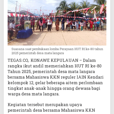
M
a
t
a
L
a
n
g
a
Suasana saat pembukaan lomba Perayaan HUT RI ke-80 tahun
r
2025 pemerintah desa mata langara
a
TEGAS.CO,. KONAWE KEPULAUAN – Dalam
,
rangka ikut andil memeriahkan HUT RI ke-80
K
Tahun 2025, pemerintah desa mata langara
o
m
bersama Mahasiswa KKN reguler IAIN Kendari
i
kelompok 12, gelar beberapa aitem perlombaan
t
tingkat anak-anak hingga orang dewasa bagi
m
warga desa mata langara.
e
n
Kegiatan tersebut merupakan upaya
K
pemerintah desa bersama Mahasiswa KKN
e