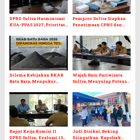
DPRD Sultra Harmonisasi
Pemprov Sultra Siapkan
KUA-PPAS 2027, Prioritas
Penerimaan CPNS dan
Pendidikan, Kebudayaan,
PPPK 2027, DPRD Sultra
dan Pelunasan Utang
Desak Formasi Disabilitas
Infrastruktur
Dilema Kebijakan RKAB
Wajah Baru Pariwisata
Batu Bara, Mengukur
Sultra, Menyulap Potensi
Keseimbangan
Lokal Lewat Sentuhan
Penerimaan Negara dan
Digital dan Penguatan
Kepastian Investasi
Ekraf
Rapat Kerja Komisi II
Judi Disikat, Beking
DPRD Sultra, Evaluasi 13
Diingatkan: Kapolsek