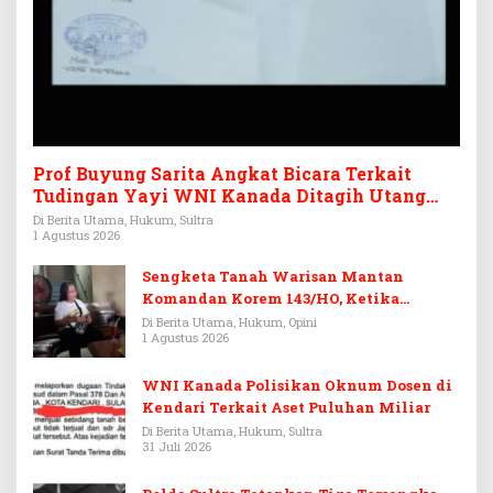
Prof Buyung Sarita Angkat Bicara Terkait
Tudingan Yayi WNI Kanada Ditagih Utang
Rp3,6 Miliar
Di Berita Utama, Hukum, Sultra
1 Agustus 2026
Sengketa Tanah Warisan Mantan
Komandan Korem 143/HO, Ketika
Warisan Menjadi Arena Pemerasan
Di Berita Utama, Hukum, Opini
1 Agustus 2026
WNI Kanada Polisikan Oknum Dosen di
Kendari Terkait Aset Puluhan Miliar
Di Berita Utama, Hukum, Sultra
31 Juli 2026