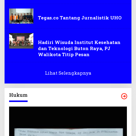
MAHASISWA
Tegas.co Tantang Jurnalistik UHO
MAHASISWA
Hadiri Wisuda Institut Kesehatan
dan Teknologi Buton Raya, PJ
Walikota Titip Pesan
Lihat Selengkapnya
Hukum