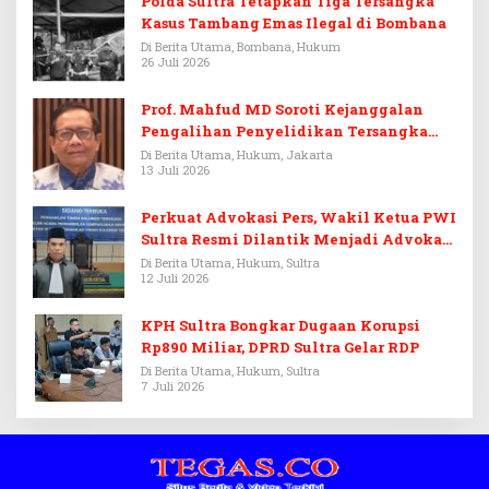
Polda Sultra Tetapkan Tiga Tersangka
Kasus Tambang Emas Ilegal di Bombana
Di Berita Utama, Bombana, Hukum
26 Juli 2026
Prof. Mahfud MD Soroti Kejanggalan
Pengalihan Penyelidikan Tersangka
Febrie Adriansyah
Di Berita Utama, Hukum, Jakarta
13 Juli 2026
Perkuat Advokasi Pers, Wakil Ketua PWI
Sultra Resmi Dilantik Menjadi Advokat
PERADI
Di Berita Utama, Hukum, Sultra
12 Juli 2026
KPH Sultra Bongkar Dugaan Korupsi
Rp890 Miliar, DPRD Sultra Gelar RDP
Di Berita Utama, Hukum, Sultra
7 Juli 2026