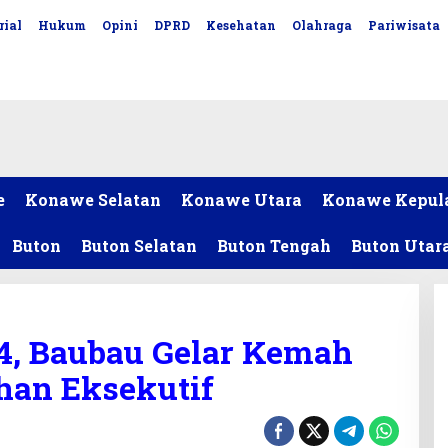
rial
Hukum
Opini
DPRD
Kesehatan
Olahraga
Pariwisata
e
Konawe Selatan
Konawe Utara
Konawe Kepul
Buton
Buton Selatan
Buton Tengah
Buton Utar
4, Baubau Gelar Kemah
han Eksekutif