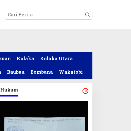
tutup
auan
Kolaka
Kolaka Utara
a
Baubau
Bombana
Wakatobi
Hukum