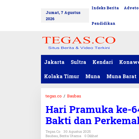
L
Indeks Berita
Adveto
tutup
e
Jumat, 7 Agustus
w
2026
a
Pendidikan
t
i
k
e
k
o
Jakarta
Sultra
Kendari
Konaw
n
t
Kolaka Timur
Muna
Muna Barat
e
n
tegas.co
/
Baubau
H
a
Hari Pramuka ke-6
r
i
Bakti dan Perkema
P
r
Tegas.co
30 Agustus 2025
a
Baubau
,
Berita Utama
0 Dilihat