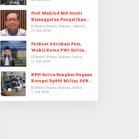
Prof. Mahfud MD Soroti
Kejanggalan Pengalihan
Penyelidikan Tersangka
Di Berita Utama, Hukum, Jakarta
13 Juli 2026
Febrie Adriansyah
Perkuat Advokasi Pers,
Wakil Ketua PWI Sultra
Resmi Dilantik Menjadi
Di Berita Utama, Hukum, Sultra
12 Juli 2026
Advokat PERADI
KPH Sultra Bongkar Dugaan
Korupsi Rp890 Miliar, DPRD
Sultra Gelar RDP
Di Berita Utama, Hukum, Sultra
7 Juli 2026