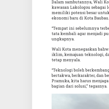
k
Dalam sambutannya, Wali Ko
s
kawasan Lakologou sebagai l
e
memiliki potensi besar unt
k
ekonomi baru di Kota Baubau
u
t
“Tempat ini sebelumnya terb
i
tata kembali agar menjadi p
f
ungkapnya.
Wali Kota menegaskan bahwa 
iklim, kemajuan teknologi, 
tetap menyala.
“Teknologi boleh berkembang,
bertakwa, berkarakter, dan b
Pramuka, kita harus menjaga 
bagian dari solusi,” tegasnya.