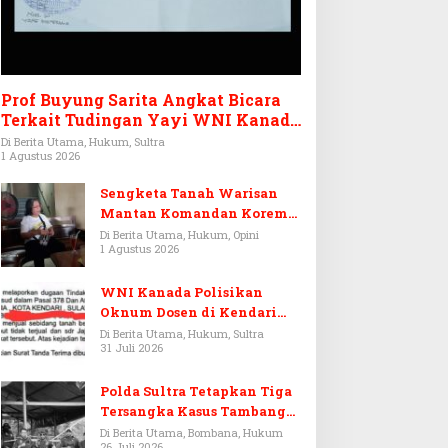
Prof Buyung Sarita Angkat Bicara
Terkait Tudingan Yayi WNI Kanada
Ditagih Utang Rp3,6 Miliar
Di Berita Utama, Hukum, Sultra
1 Agustus 2026
Sengketa Tanah Warisan
Mantan Komandan Korem
143/HO, Ketika Warisan
Di Berita Utama, Hukum, Opini
1 Agustus 2026
Menjadi Arena Pemerasan
WNI Kanada Polisikan
Oknum Dosen di Kendari
Terkait Aset Puluhan Miliar
Di Berita Utama, Hukum, Sultra
31 Juli 2026
Polda Sultra Tetapkan Tiga
Tersangka Kasus Tambang
Emas Ilegal di Bombana
Di Berita Utama, Bombana, Hukum
26 Juli 2026