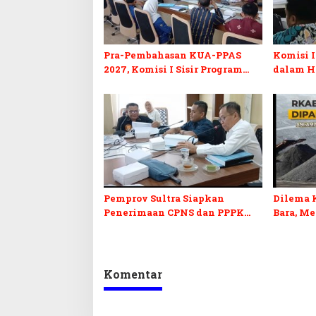
Pra-Pembahasan KUA-PPAS
Komisi I
2027, Komisi I Sisir Program
dalam H
Prioritas Berkelanjutan
2027 da
Pemprov Sultra Siapkan
Dilema 
Penerimaan CPNS dan PPPK
Bara, M
2027, DPRD Sultra Desak
Penerim
Formasi Disabilitas
Kepastia
Komentar