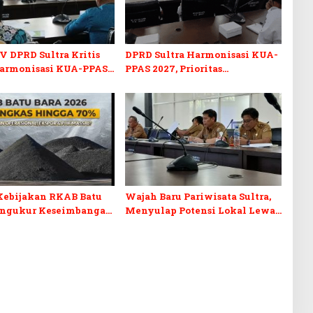
V DPRD Sultra Kritis
DPRD Sultra Harmonisasi KUA-
armonisasi KUA-PPAS
PPAS 2027, Prioritas
n Perubahan APBD 2026
Pendidikan, Kebudayaan, dan
Pelunasan Utang Infrastruktur
Kebijakan RKAB Batu
Wajah Baru Pariwisata Sultra,
engukur Keseimbangan
Menyulap Potensi Lokal Lewat
aan Negara dan
Sentuhan Digital dan
n Investasi
Penguatan Ekraf