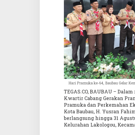
m
a
h
B
a
k
t
i
d
a
n
P
e
r
Hari Pramuka ke-64, Baubau Gelar Ke
k
TEGAS.CO, BAUBAU – Dalam r
e
Kwartir Cabang Gerakan Pra
m
Pramuka dan Perkemahan Ekse
a
Kota Baubau, H. Yusran Fahim
h
berlangsung hingga 31 Agus
a
Kelurahan Lakologou, Kecam
n
E