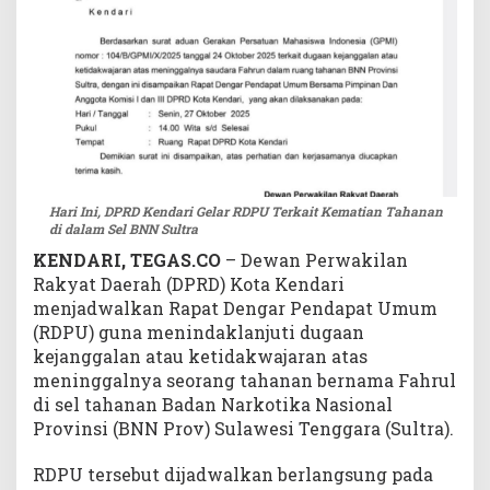
t
i
a
n
T
a
h
a
n
Hari Ini, DPRD Kendari Gelar RDPU Terkait Kematian Tahanan
a
di dalam Sel BNN Sultra
n
KENDARI, TEGAS.CO
– Dewan Perwakilan
d
Rakyat Daerah (DPRD) Kota Kendari
i
d
menjadwalkan Rapat Dengar Pendapat Umum
a
(RDPU) guna menindaklanjuti dugaan
l
kejanggalan atau ketidakwajaran atas
a
meninggalnya seorang tahanan bernama Fahrul
m
di sel tahanan Badan Narkotika Nasional
S
Provinsi (BNN Prov) Sulawesi Tenggara (Sultra).
e
l
RDPU tersebut dijadwalkan berlangsung pada
B