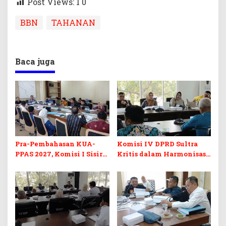
Post Views: 1
0
BBN
TAHANAN
Baca juga
Pra-Pembahasan KUA-
Komisi IV DPRD Sultra
PPAS 2027, Komisi I Sisir
Kritis dalam Harmonisasi
Program Prioritas
KUA-PPAS 2027 dan
Berkelanjutan
Perubahan APBD 2026