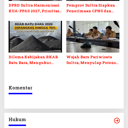
DPRD Sultra Harmonisasi
Pemprov Sultra Siapkan
KUA-PPAS 2027, Prioritas
Penerimaan CPNS dan
Pendidikan, Kebudayaan,
PPPK 2027, DPRD Sultra
dan Pelunasan Utang
Desak Formasi Disabilitas
Infrastruktur
Dilema Kebijakan RKAB
Wajah Baru Pariwisata
Batu Bara, Mengukur
Sultra, Menyulap Potensi
Keseimbangan
Lokal Lewat Sentuhan
Penerimaan Negara dan
Digital dan Penguatan
Kepastian Investasi
Ekraf
Komentar
Hukum