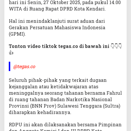
hari ini Senin, 27 Oktober 2025, pada pukul 14.00
N
WITA di Ruang Rapat DPRD Kota Kendari.
N
S
Hal ini menindaklanjuti surat aduan dari
u
l
Gerakan Persatuan Mahasiswa Indonesia
t
(GPMI).
r
a
Tonton video tiktok tegas.co di bawah ini
👇👇👇
👍
@tegas.co
Seluruh pihak-pihak yang terkait dugaan
kejanggalan atau ketidakwajaran atas
meninggalnya seorang tahanan bernama Fahrul
di ruang tahanan Badan Narkotika Nasional
Provinsi (BNN Prov) Sulawesi Tenggara (Sultra)
diharapkan kehadirannya.
RDPU ini akan dilaksanakan bersama Pimpinan
dan Anggota Komisi I dan III DPRD Kota