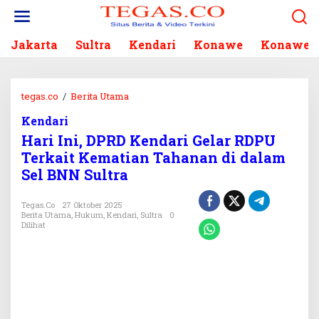
L
e
w
Jakarta
Sultra
Kendari
Konawe
Konawe S
a
t
i
k
tegas.co
/
Berita Utama
H
e
a
k
Kendari
r
o
Hari Ini, DPRD Kendari Gelar RDPU
i
n
I
Terkait Kematian Tahanan di dalam
t
n
Sel BNN Sultra
e
i
n
,
Tegas.co
27 Oktober 2025
D
Berita Utama
,
Hukum
,
Kendari
,
Sultra
0
P
Dilihat
R
D
K
e
n
d