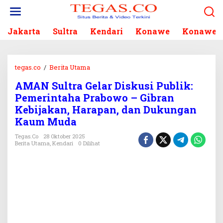
L
e
w
Jakarta
Sultra
Kendari
Konawe
Konawe S
a
t
i
k
tegas.co
/
Berita Utama
A
e
M
k
AMAN Sultra Gelar Diskusi Publik:
A
o
Pemerintaha Prabowo – Gibran
N
n
S
Kebijakan, Harapan, dan Dukungan
t
u
Kaum Muda
e
l
n
Tegas.co
28 Oktober 2025
t
Berita Utama
,
Kendari
0 Dilihat
r
a
G
e
l
a
r
D