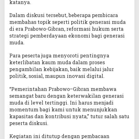
K
katanya.
a
u
Dalam diskusi tersebut, beberapa pembicara
m
membahas topik seperti politik generasi muda
M
di era Prabowo-Gibran, reformasi hukum serta
u
strategi pemberdayaan ekonomi bagi generasi
d
muda.
a
Para peserta juga menyoroti pentingnya
keterlibatan kaum muda dalam proses
pengambilan kebijakan, baik melalui jalur
politik, sosial, maupun inovasi digital.
“Pemerintahan Prabowo–Gibran membawa
semangat baru dengan keterwakilan generasi
muda di level tertinggi. Ini harus menjadi
momentum bagi kami untuk menunjukkan
kapasitas dan kontribusi nyata,” tutur salah satu
peserta diskusi.
Kegiatan ini ditutup dengan pembacaan