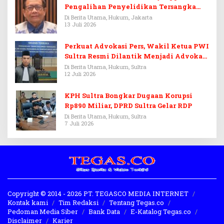
Pengalihan Penyelidikan Tersangka
Febrie Adriansyah
Di Berita Utama, Hukum, Jakarta
13 Juli 2026
Perkuat Advokasi Pers, Wakil Ketua PWI
Sultra Resmi Dilantik Menjadi Advokat
PERADI
Di Berita Utama, Hukum, Sultra
12 Juli 2026
KPH Sultra Bongkar Dugaan Korupsi
Rp890 Miliar, DPRD Sultra Gelar RDP
Di Berita Utama, Hukum, Sultra
7 Juli 2026
Copyright © 2014 - 2026 PT. TEGASCO MEDIA INTERNET
Kontak kami
Tim Redaksi
Tentang Tegas.co
Pedoman Media Siber
Bank Data
E-Katalog Tegas.co
Disclaimer
Karier