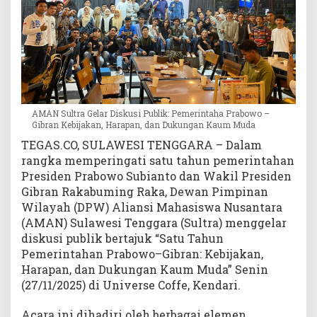
a
P
r
a
b
o
w
o
AMAN Sultra Gelar Diskusi Publik: Pemerintaha Prabowo –
Gibran Kebijakan, Harapan, dan Dukungan Kaum Muda
-
G
TEGAS.CO, SULAWESI TENGGARA – Dalam
i
rangka memperingati satu tahun pemerintahan
b
Presiden Prabowo Subianto dan Wakil Presiden
r
Gibran Rakabuming Raka, Dewan Pimpinan
a
Wilayah (DPW) Aliansi Mahasiswa Nusantara
n
(AMAN) Sulawesi Tenggara (Sultra) menggelar
K
diskusi publik bertajuk “Satu Tahun
e
Pemerintahan Prabowo–Gibran: Kebijakan,
b
i
Harapan, dan Dukungan Kaum Muda” Senin
j
(27/11/2025) di Universe Coffe, Kendari.
a
k
Acara ini dihadiri oleh berbagai elemen