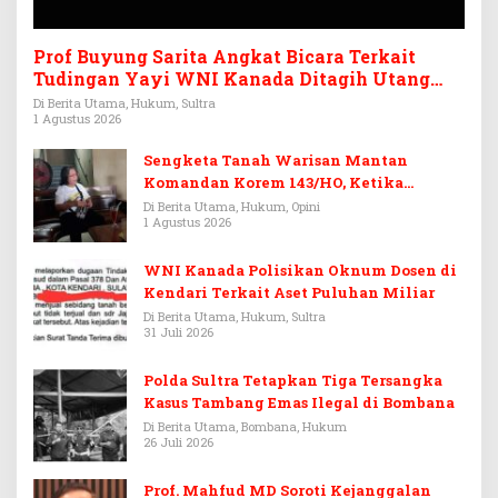
Prof Buyung Sarita Angkat Bicara Terkait
Tudingan Yayi WNI Kanada Ditagih Utang
Rp3,6 Miliar
Di Berita Utama, Hukum, Sultra
1 Agustus 2026
Sengketa Tanah Warisan Mantan
Komandan Korem 143/HO, Ketika
Warisan Menjadi Arena Pemerasan
Di Berita Utama, Hukum, Opini
1 Agustus 2026
WNI Kanada Polisikan Oknum Dosen di
Kendari Terkait Aset Puluhan Miliar
Di Berita Utama, Hukum, Sultra
31 Juli 2026
Polda Sultra Tetapkan Tiga Tersangka
Kasus Tambang Emas Ilegal di Bombana
Di Berita Utama, Bombana, Hukum
26 Juli 2026
Prof. Mahfud MD Soroti Kejanggalan