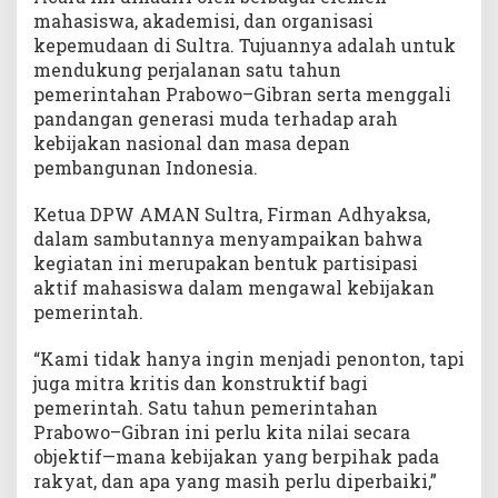
a
mahasiswa, akademisi, dan organisasi
n
kepemudaan di Sultra. Tujuannya adalah untuk
,
mendukung perjalanan satu tahun
H
pemerintahan Prabowo–Gibran serta menggali
a
pandangan generasi muda terhadap arah
r
kebijakan nasional dan masa depan
a
pembangunan Indonesia.
p
a
n
Ketua DPW AMAN Sultra, Firman Adhyaksa,
,
dalam sambutannya menyampaikan bahwa
d
kegiatan ini merupakan bentuk partisipasi
a
aktif mahasiswa dalam mengawal kebijakan
n
pemerintah.
D
u
“Kami tidak hanya ingin menjadi penonton, tapi
k
juga mitra kritis dan konstruktif bagi
u
pemerintah. Satu tahun pemerintahan
n
Prabowo–Gibran ini perlu kita nilai secara
g
objektif—mana kebijakan yang berpihak pada
a
n
rakyat, dan apa yang masih perlu diperbaiki,”