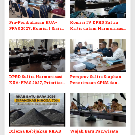
Pra-Pembahasan KUA-
Komisi IV DPRD Sultra
PPAS 2027, Komisi I Sisir
Kritis dalam Harmonisasi
Program Prioritas
KUA-PPAS 2027 dan
Berkelanjutan
Perubahan APBD 2026
DPRD Sultra Harmonisasi
Pemprov Sultra Siapkan
KUA-PPAS 2027, Prioritas
Penerimaan CPNS dan
Pendidikan, Kebudayaan,
PPPK 2027, DPRD Sultra
dan Pelunasan Utang
Desak Formasi Disabilitas
Infrastruktur
Dilema Kebijakan RKAB
Wajah Baru Pariwisata