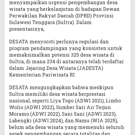
menyampaikan urgensi pengembangan desa
k
wisata yang berkelanjutan di hadapan Dewan
e
Perwakilan Rakyat Daerah (DPRD) Provinsi
l
a
Sulawesi Tenggara (Sultra). Dalam
n
presentasinya,
j
u
DESATA menyoroti perlunya regulasi dan
t
program pendampingan yang konsisten untuk
a
memaksimalkan potensi 325 desa wisata di
n
Sultra, di mana 234 di antaranya telah terdaftar
dalam Jejaring Desa Wisata (JADESTA)
Kementerian Pariwisata RI.
DESATA mengungkapkan bahwa meskipun
Sultra memiliki desa wisata berprestasi
nasional, seperti Liya Togo (ADWI 2021), Limbo
Wolio (ADWI 2022), Sumber Sari Air Terjun
Moramo (ADWI 2022), Sani Sani (ADWI 2023),
Labengki (ADWI 2024), dan Namu (WIA 2025),
belum ada desa wisata yang memenuhi seluruh
aspek pengembangan secara totalitas dan