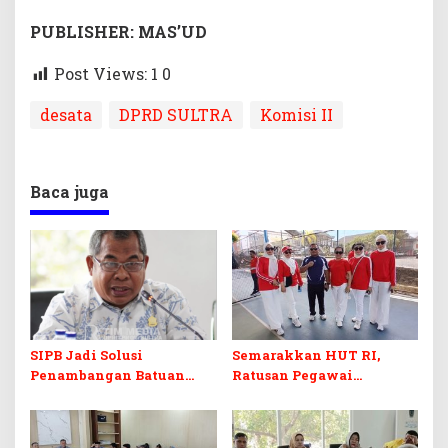
PUBLISHER: MAS’UD
Post Views: 1
0
desata
DPRD SULTRA
Komisi II
Baca juga
SIPB Jadi Solusi
Semarakkan HUT RI,
Penambangan Batuan
Ratusan Pegawai
Komoditas ex-Golongan C
Sekretariat DPRD Sultra
di Sultra
Ikuti Lomba Bola Gotong