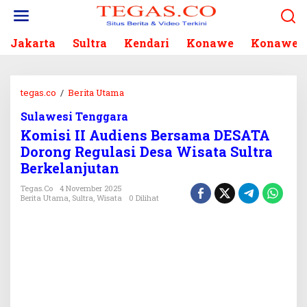
L
e
w
Jakarta
Sultra
Kendari
Konawe
Konawe S
a
t
i
k
tegas.co
/
Berita Utama
K
e
o
k
Sulawesi Tenggara
m
o
Komisi II Audiens Bersama DESATA
i
n
s
Dorong Regulasi Desa Wisata Sultra
t
i
Berkelanjutan
e
I
n
I
Tegas.co
4 November 2025
Berita Utama
,
Sultra
,
Wisata
0 Dilihat
A
u
d
i
e
n
s
B