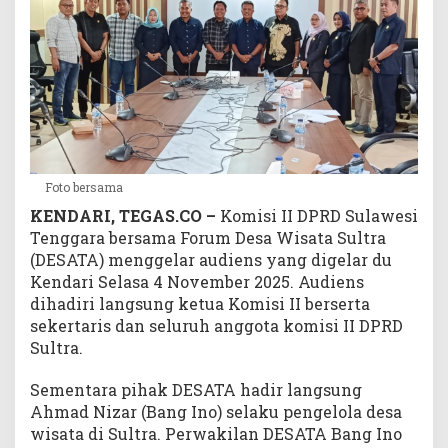
a
s
i
D
e
s
a
W
i
Foto bersama
s
KENDARI, TEGAS.CO –
Komisi II DPRD Sulawesi
a
Tenggara bersama Forum Desa Wisata Sultra
t
(DESATA) menggelar audiens yang digelar du
a
S
Kendari Selasa 4 November 2025. Audiens
u
dihadiri langsung ketua Komisi II berserta
l
sekertaris dan seluruh anggota komisi II DPRD
t
Sultra.
r
a
Sementara pihak DESATA hadir langsung
B
Ahmad Nizar (Bang Ino) selaku pengelola desa
e
wisata di Sultra. Perwakilan DESATA Bang Ino
r