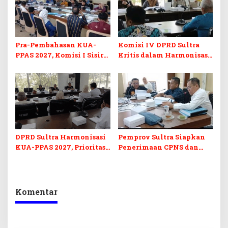
Pra-Pembahasan KUA-
Komisi IV DPRD Sultra
PPAS 2027, Komisi I Sisir
Kritis dalam Harmonisasi
Program Prioritas
KUA-PPAS 2027 dan
Berkelanjutan
Perubahan APBD 2026
DPRD Sultra Harmonisasi
Pemprov Sultra Siapkan
KUA-PPAS 2027, Prioritas
Penerimaan CPNS dan
Pendidikan, Kebudayaan,
PPPK 2027, DPRD Sultra
dan Pelunasan Utang
Desak Formasi Disabilitas
Infrastruktur
Komentar