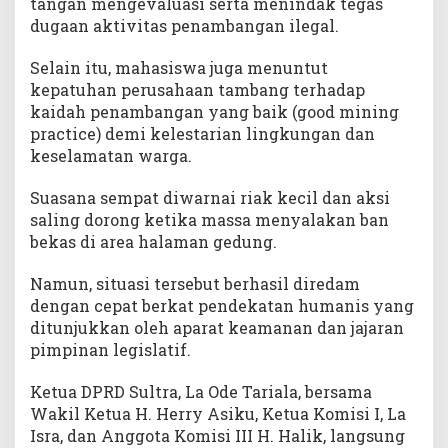
tangan mengevaluasi serta menindak tegas
n
dugaan aktivitas penambangan ilegal.
M
a
Selain itu, mahasiswa juga menuntut
h
kepatuhan perusahaan tambang terhadap
a
kaidah penambangan yang baik (good mining
s
i
practice) demi kelestarian lingkungan dan
s
keselamatan warga.
w
a
Suasana sempat diwarnai riak kecil dan aksi
U
saling dorong ketika massa menyalakan ban
H
bekas di area halaman gedung.
O
K
Namun, situasi tersebut berhasil diredam
e
dengan cepat berkat pendekatan humanis yang
n
ditunjukkan oleh aparat keamanan dan jajaran
d
pimpinan legislatif.
a
r
Ketua DPRD Sultra, La Ode Tariala, bersama
i
Wakil Ketua H. Herry Asiku, Ketua Komisi I, La
Isra, dan Anggota Komisi III H. Halik, langsung