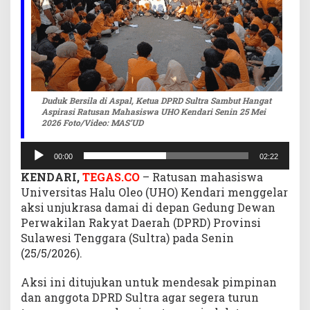
u
t
H
a
n
g
a
Duduk Bersila di Aspal, Ketua DPRD Sultra Sambut Hangat
t
Aspirasi Ratusan Mahasiswa UHO Kendari Senin 25 Mei
2026 Foto/Video: MAS’UD
A
s
Pemutar
p
00:00
02:22
Audio
i
KENDARI,
TEGAS.CO
– Ratusan mahasiswa
r
Universitas Halu Oleo (UHO) Kendari menggelar
a
aksi unjukrasa damai di depan Gedung Dewan
s
i
Perwakilan Rakyat Daerah (DPRD) Provinsi
R
Sulawesi Tenggara (Sultra) pada Senin
a
(25/5/2026).
t
u
Aksi ini ditujukan untuk mendesak pimpinan
s
dan anggota DPRD Sultra agar segera turun
a