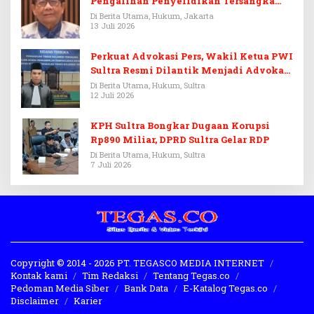
Pengalihan Penyelidikan Tersangka
Febrie Adriansyah
Di Berita Utama, Hukum, Jakarta
13 Juli 2026
Perkuat Advokasi Pers, Wakil Ketua PWI
Sultra Resmi Dilantik Menjadi Advokat
PERADI
Di Berita Utama, Hukum, Sultra
12 Juli 2026
KPH Sultra Bongkar Dugaan Korupsi
Rp890 Miliar, DPRD Sultra Gelar RDP
Di Berita Utama, Hukum, Sultra
7 Juli 2026
Copyright © 2014 - 2026 PT. TEGASCO MEDIA INTERNET
Kontak kami
Tim Redaksi
Tentang Tegas.co
Pedoman Media Siber
Bank Data
E-Katalog Tegas.co
Disclaimer
Karier