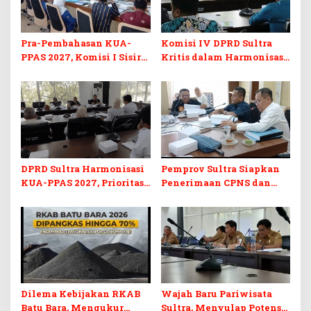
Pra-Pembahasan KUA-
Komisi IV DPRD Sultra
PPAS 2027, Komisi I Sisir
Kritis dalam Harmonisasi
Program Prioritas
KUA-PPAS 2027 dan
Berkelanjutan
Perubahan APBD 2026
DPRD Sultra Harmonisasi
Pemprov Sultra Siapkan
KUA-PPAS 2027, Prioritas
Penerimaan CPNS dan
Pendidikan, Kebudayaan,
PPPK 2027, DPRD Sultra
dan Pelunasan Utang
Desak Formasi Disabilitas
Infrastruktur
Dilema Kebijakan RKAB
Wajah Baru Pariwisata
Batu Bara, Mengukur
Sultra, Menyulap Potensi