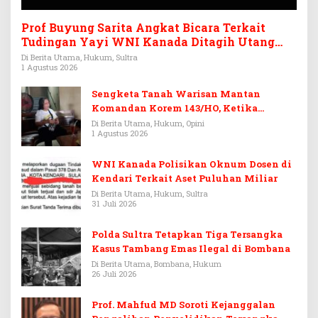
Prof Buyung Sarita Angkat Bicara Terkait
Tudingan Yayi WNI Kanada Ditagih Utang
Rp3,6 Miliar
Di Berita Utama, Hukum, Sultra
1 Agustus 2026
Sengketa Tanah Warisan Mantan
Komandan Korem 143/HO, Ketika
Warisan Menjadi Arena Pemerasan
Di Berita Utama, Hukum, Opini
1 Agustus 2026
WNI Kanada Polisikan Oknum Dosen di
Kendari Terkait Aset Puluhan Miliar
Di Berita Utama, Hukum, Sultra
31 Juli 2026
Polda Sultra Tetapkan Tiga Tersangka
Kasus Tambang Emas Ilegal di Bombana
Di Berita Utama, Bombana, Hukum
26 Juli 2026
Prof. Mahfud MD Soroti Kejanggalan