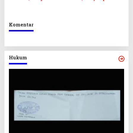
Keseimbangan
Lokal Lewat Sentuhan
Penerimaan Negara dan
Digital dan Penguatan
Kepastian Investasi
Ekraf
Komentar
Hukum