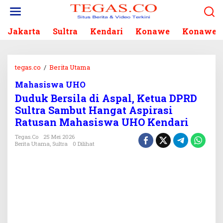
L
e
w
Jakarta
Sultra
Kendari
Konawe
Konawe S
a
t
i
k
tegas.co
/
Berita Utama
D
e
u
k
Mahasiswa UHO
d
o
Duduk Bersila di Aspal, Ketua DPRD
u
n
k
Sultra Sambut Hangat Aspirasi
t
B
Ratusan Mahasiswa UHO Kendari
e
e
n
r
Tegas.co
25 Mei 2026
Berita Utama
,
Sultra
0 Dilihat
s
i
l
a
d
i
A
s