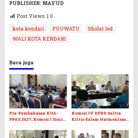
PUBLISHER: MAS’UD
Post Views: 1
0
kota kendari
PUUWATU
Sholat Ied
WALI KOTA KENDARI
Baca juga
Pra-Pembahasan KUA-
Komisi IV DPRD Sultra
PPAS 2027, Komisi I Sisir
Kritis dalam Harmonisasi
Program Prioritas
KUA-PPAS 2027 dan
Berkelanjutan
Perubahan APBD 2026