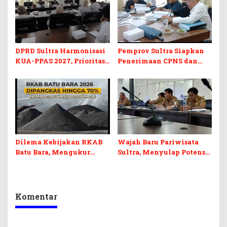
DPRD Sultra Harmonisasi
Pemprov Sultra Siapkan
KUA-PPAS 2027, Prioritas
Penerimaan CPNS dan
Pendidikan, Kebudayaan,
PPPK 2027, DPRD Sultra
dan Pelunasan Utang
Desak Formasi Disabilitas
Infrastruktur
Dilema Kebijakan RKAB
Wajah Baru Pariwisata
Batu Bara, Mengukur
Sultra, Menyulap Potensi
Keseimbangan
Lokal Lewat Sentuhan
Penerimaan Negara dan
Digital dan Penguatan
Kepastian Investasi
Ekraf
Komentar