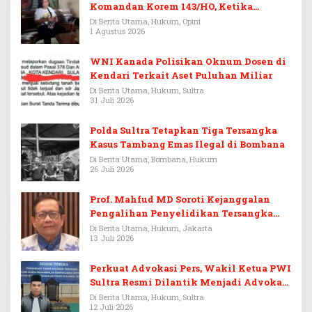
Komandan Korem 143/HO, Ketika
Warisan Menjadi Arena Pemerasan
Di Berita Utama, Hukum, Opini
1 Agustus 2026
WNI Kanada Polisikan Oknum Dosen di
Kendari Terkait Aset Puluhan Miliar
Di Berita Utama, Hukum, Sultra
31 Juli 2026
Polda Sultra Tetapkan Tiga Tersangka
Kasus Tambang Emas Ilegal di Bombana
Di Berita Utama, Bombana, Hukum
26 Juli 2026
Prof. Mahfud MD Soroti Kejanggalan
Pengalihan Penyelidikan Tersangka
Febrie Adriansyah
Di Berita Utama, Hukum, Jakarta
13 Juli 2026
Perkuat Advokasi Pers, Wakil Ketua PWI
Sultra Resmi Dilantik Menjadi Advokat
PERADI
Di Berita Utama, Hukum, Sultra
12 Juli 2026