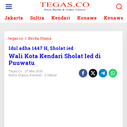
L
e
w
Jakarta
Sultra
Kendari
Konawe
Konawe S
a
t
i
k
tegas.co
/
Berita Utama
W
e
a
k
Idul adha 1447 H
,
Sholat ied
l
o
Wali Kota Kendari Sholat Ied di
i
n
K
Puuwatu
t
o
e
Tegas.co
27 Mei 2026
t
Berita Utama
,
Kendari
0 Dilihat
n
a
K
e
n
d
a
r
i
S