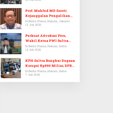
Prof. Mahfud MD Soroti
Kejanggalan Pengalihan
Penyelidikan Tersangka
Di Berita Utama, Hukum, Jakarta
13 Juli 2026
Febrie Adriansyah
Perkuat Advokasi Pers,
Wakil Ketua PWI Sultra
Resmi Dilantik Menjadi
Di Berita Utama, Hukum, Sultra
12 Juli 2026
Advokat PERADI
KPH Sultra Bongkar Dugaan
Korupsi Rp890 Miliar, DPRD
Sultra Gelar RDP
Di Berita Utama, Hukum, Sultra
7 Juli 2026