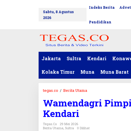
L
Indeks Berita
Advet
tutup
e
Sabtu, 8 Agustus
w
2026
a
Pendidikan
t
i
k
e
k
o
Jakarta
Sultra
Kendari
Konaw
n
t
Kolaka Timur
Muna
Muna Barat
e
n
tegas.co
/
Berita Utama
W
a
Wamendagri Pimpi
m
e
Kendari
n
d
Tegas.co
29 Mei 2026
a
Berita Utama
,
Sultra
0 Dilihat