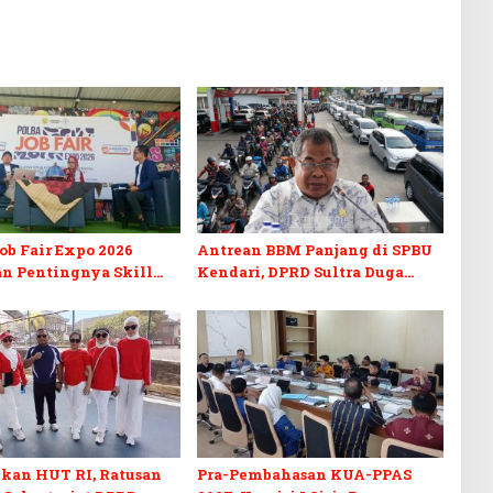
b Fair Expo 2026
Antrean BBM Panjang di SPBU
n Pentingnya Skill
Kendari, DPRD Sultra Duga
fikasi di Era Digital
Sistem Barcode Curang
kan HUT RI, Ratusan
Pra-Pembahasan KUA-PPAS