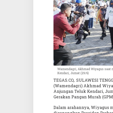
e
n
d
a
r
i
Wamendagri, Akhmad Wiyagus saat me
Kendari, Jumat (29/6)
TEGAS.CO,. SULAWESI TENGG
(Wamendagri) Akhmad Wiyag
Anjungan Teluk Kendari, Jum
Gerakan Pangan Murah (GPM) 
Dalam arahannya, Wiyagus m
dicanangkan Presiden Prabo