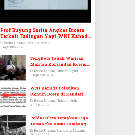
Prof Buyung Sarita Angkat Bicara
Terkait Tudingan Yayi WNI Kanada
Ditagih Utang Rp3,6 Miliar
Di Berita Utama, Hukum, Sultra
1 Agustus 2026
Sengketa Tanah Warisan
Mantan Komandan Korem
143/HO, Ketika Warisan
Di Berita Utama, Hukum, Opini
1 Agustus 2026
Menjadi Arena Pemerasan
WNI Kanada Polisikan
Oknum Dosen di Kendari
Terkait Aset Puluhan Miliar
Di Berita Utama, Hukum, Sultra
31 Juli 2026
Polda Sultra Tetapkan Tiga
Tersangka Kasus Tambang
Emas Ilegal di Bombana
Di Berita Utama, Bombana, Hukum
26 Juli 2026