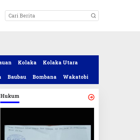
tutup
auan
Kolaka
Kolaka Utara
a
Baubau
Bombana
Wakatobi
Hukum