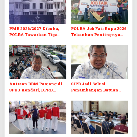
PMB 2026/2027 Dibuka,
POLBA Job Fair Expo 2026
POLBA Tawarkan Tiga
Tekankan Pentingnya
Prodi Baru dan Program
Skill dan Sertifikasi di Era
Kuliah Gratis
Digital
Antrean BBM Panjang di
SIPB Jadi Solusi
SPBU Kendari, DPRD
Penambangan Batuan
Sultra Duga Sistem
Komoditas ex-Golongan C
Barcode Curang
di Sultra