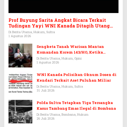
Prof Buyung Sarita Angkat Bicara Terkait
Tudingan Yayi WNI Kanada Ditagih Utang
Rp3,6 Miliar
Di Berita Utama, Hukum, Sultra
1 Agustus 2026
Sengketa Tanah Warisan Mantan
Komandan Korem 143/HO, Ketika
Warisan Menjadi Arena Pemerasan
Di Berita Utama, Hukum, Opini
1 Agustus 2026
WNI Kanada Polisikan Oknum Dosen di
Kendari Terkait Aset Puluhan Miliar
Di Berita Utama, Hukum, Sultra
31 Juli 2026
Polda Sultra Tetapkan Tiga Tersangka
Kasus Tambang Emas Ilegal di Bombana
Di Berita Utama, Bombana, Hukum
26 Juli 2026