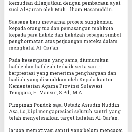
kemudian dilanjutkan dengan pembacaan ayat
t
suci Al-Qur’an oleh Muh. Ilham Hasanuddin.
a
s
i
Suasana haru mewarnai prosesi sungkeman
kepada orang tua dan pemasangan mahkota
kepada para hafidz dan hafidzah sebagai simbol
penghormatan atas perjuangan mereka dalam
menghafal Al-Qur’an.
Pada kesempatan yang sama, diumumkan
hafidz dan hafidzah terbaik serta santri
berprestasi yang menerima penghargaan dan
hadiah yang diserahkan oleh Kepala kantor
Kementerian Agama Provinsi Sulawesi
Tenggara, H. Mansur, S.Pd., M.A.
Pimpinan Pondok saja, Ustadz Asrudin Nuddin
Asa, Lc.,Dipl.mengapresiasi seluruh santri yang
telah menyelesaikan target hafalan Al-Qur’an.
Ia juga memotivasi santri yang belum mencapai