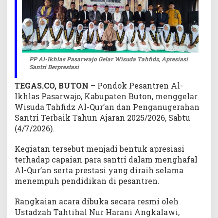
A
p
r
e
s
i
PP Al-Ikhlas Pasarwajo Gelar Wisuda Tahfidz, Apresiasi
Santri Berprestasi
a
s
TEGAS.CO, BUTON
– Pondok Pesantren Al-
i
Ikhlas Pasarwajo, Kabupaten Buton, menggelar
S
Wisuda Tahfidz Al-Qur’an dan Penganugerahan
a
n
Santri Terbaik Tahun Ajaran 2025/2026, Sabtu
t
(4/7/2026).
r
i
Kegiatan tersebut menjadi bentuk apresiasi
B
terhadap capaian para santri dalam menghafal
e
Al-Qur’an serta prestasi yang diraih selama
r
menempuh pendidikan di pesantren.
p
r
Rangkaian acara dibuka secara resmi oleh
e
Ustadzah Tahtihal Nur Harani Angkalawi,
s