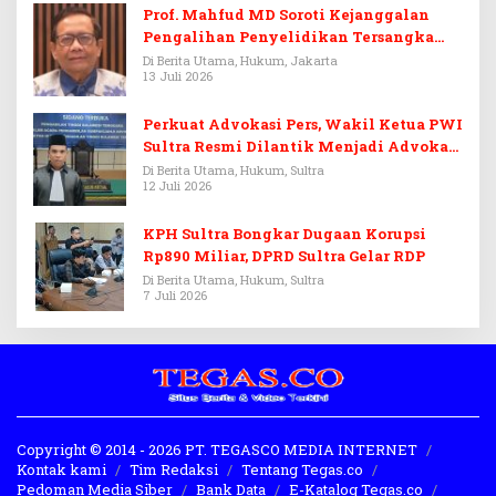
Prof. Mahfud MD Soroti Kejanggalan
Pengalihan Penyelidikan Tersangka
Febrie Adriansyah
Di Berita Utama, Hukum, Jakarta
13 Juli 2026
Perkuat Advokasi Pers, Wakil Ketua PWI
Sultra Resmi Dilantik Menjadi Advokat
PERADI
Di Berita Utama, Hukum, Sultra
12 Juli 2026
KPH Sultra Bongkar Dugaan Korupsi
Rp890 Miliar, DPRD Sultra Gelar RDP
Di Berita Utama, Hukum, Sultra
7 Juli 2026
Copyright © 2014 - 2026 PT. TEGASCO MEDIA INTERNET
Kontak kami
Tim Redaksi
Tentang Tegas.co
Pedoman Media Siber
Bank Data
E-Katalog Tegas.co