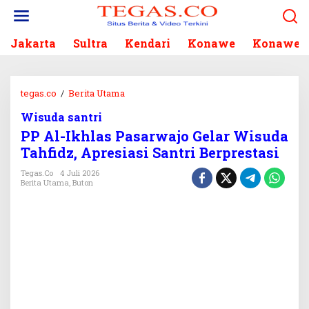
L
e
w
Jakarta
Sultra
Kendari
Konawe
Konawe S
a
t
i
k
tegas.co
/
Berita Utama
P
e
P
k
Wisuda santri
A
o
PP Al-Ikhlas Pasarwajo Gelar Wisuda
l
n
-
Tahfidz, Apresiasi Santri Berprestasi
t
I
e
Tegas.co
4 Juli 2026
k
Berita Utama
,
Buton
n
h
l
a
s
P
a
s
a
r