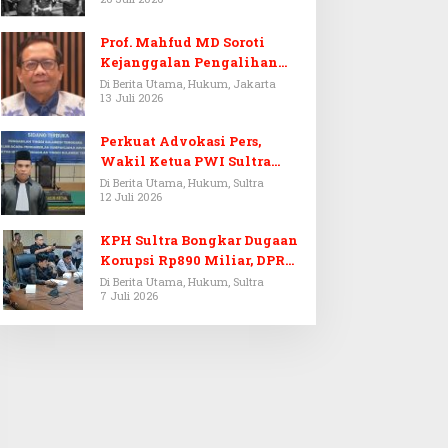
Prof. Mahfud MD Soroti
Kejanggalan Pengalihan
Penyelidikan Tersangka
Di Berita Utama, Hukum, Jakarta
13 Juli 2026
Febrie Adriansyah
Perkuat Advokasi Pers,
Wakil Ketua PWI Sultra
Resmi Dilantik Menjadi
Di Berita Utama, Hukum, Sultra
12 Juli 2026
Advokat PERADI
KPH Sultra Bongkar Dugaan
Korupsi Rp890 Miliar, DPRD
Sultra Gelar RDP
Di Berita Utama, Hukum, Sultra
7 Juli 2026