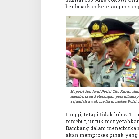
u
berdasarkan keterangan sang
k
u
J
o
k
o
w
i
U
n
d
e
r
c
Kapolri Jenderal Polisi Tito Karnavian
memberikan keterangan pers dihadap
o
sejumlah awak media di mabes Polri. 
v
e
tinggi, tetapi tidak lulus. 
r
tersebut, untuk menyerahkan
Bambang dalam menerbitkan 
akan memproses pihak yang