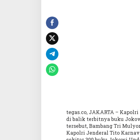
a
n
D
a
l
a
m
i
S
i
a
p
a
P
e
n
g
g
tegas.co, JAKARTA – Kapolri
e
di balik terbitnya buku Joko
r
tersebut, Bambang Tri Mulyon
a
k
Kapolri Jenderal Tito Karna
B
sekitar 300 buku Jokowi Unde