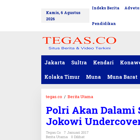
L
Indeks Berita
Advetor
tutup
e
Kamis, 6 Agustus
w
2026
a
Pendidikan
t
i
k
e
k
o
Jakarta
Sultra
Kendari
Konaw
n
t
Kolaka Timur
Muna
Muna Barat
e
n
tegas.co
/
Berita Utama
P
o
Polri Akan Dalami
l
r
Jokowi Undercove
i
A
Tegas.co
7 Januari 2017
k
Berita Utama
0 Dilihat