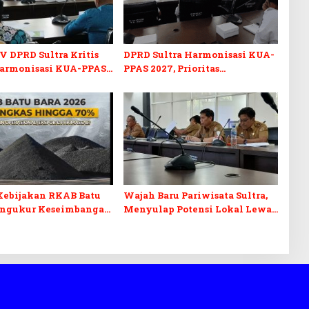
V DPRD Sultra Kritis
DPRD Sultra Harmonisasi KUA-
armonisasi KUA-PPAS
PPAS 2027, Prioritas
n Perubahan APBD 2026
Pendidikan, Kebudayaan, dan
Pelunasan Utang Infrastruktur
Kebijakan RKAB Batu
Wajah Baru Pariwisata Sultra,
engukur Keseimbangan
Menyulap Potensi Lokal Lewat
aan Negara dan
Sentuhan Digital dan
n Investasi
Penguatan Ekraf