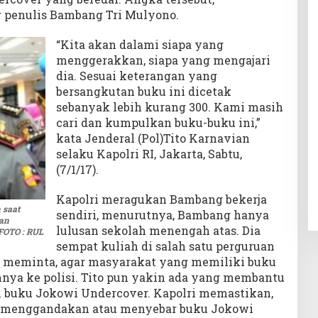
 penulis Bambang Tri Mulyono.
“Kita akan dalami siapa yang
menggerakkan, siapa yang mengajari
dia. Sesuai keterangan yang
bersangkutan buku ini dicetak
sebanyak lebih kurang 300. Kami masih
cari dan kumpulkan buku-buku ini,”
kata Jenderal (Pol)Tito Karnavian
selaku Kapolri RI, Jakarta, Sabtu,
(7/1/17).
Kapolri meragukan Bambang bekerja
 saat
sendiri, menurutnya, Bambang hanya
an
lulusan sekolah menengah atas. Dia
FOTO : RUL
sempat kuliah di salah satu perguruan
Tito meminta, agar masyarakat yang memiliki buku
nya ke polisi. Tito pun yakin ada yang membantu
buku Jokowi Undercover. Kapolri memastikan,
 menggandakan atau menyebar buku Jokowi