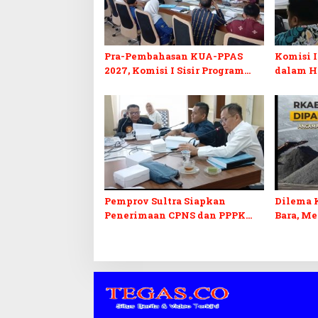
Pra-Pembahasan KUA-PPAS
Komisi I
2027, Komisi I Sisir Program
dalam H
Prioritas Berkelanjutan
2027 da
Pemprov Sultra Siapkan
Dilema 
Penerimaan CPNS dan PPPK
Bara, M
2027, DPRD Sultra Desak
Penerim
Formasi Disabilitas
Kepastia