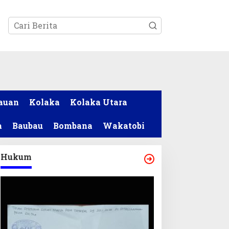
tutup
auan
Kolaka
Kolaka Utara
a
Baubau
Bombana
Wakatobi
Hukum