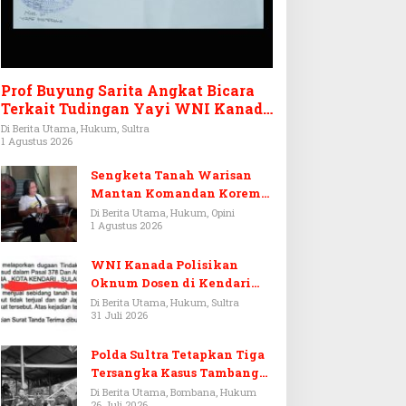
Prof Buyung Sarita Angkat Bicara
Terkait Tudingan Yayi WNI Kanada
Ditagih Utang Rp3,6 Miliar
Di Berita Utama, Hukum, Sultra
1 Agustus 2026
Sengketa Tanah Warisan
Mantan Komandan Korem
143/HO, Ketika Warisan
Di Berita Utama, Hukum, Opini
1 Agustus 2026
Menjadi Arena Pemerasan
WNI Kanada Polisikan
Oknum Dosen di Kendari
Terkait Aset Puluhan Miliar
Di Berita Utama, Hukum, Sultra
31 Juli 2026
Polda Sultra Tetapkan Tiga
Tersangka Kasus Tambang
Emas Ilegal di Bombana
Di Berita Utama, Bombana, Hukum
26 Juli 2026