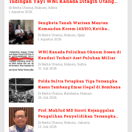
Tudingan Yayi WNI Kanada Ditagih Utang
Rp3,6 Miliar
Di Berita Utama, Hukum, Sultra
1 Agustus 2026
Sengketa Tanah Warisan Mantan
Komandan Korem 143/HO, Ketika
Warisan Menjadi Arena Pemerasan
Di Berita Utama, Hukum, Opini
1 Agustus 2026
WNI Kanada Polisikan Oknum Dosen di
Kendari Terkait Aset Puluhan Miliar
Di Berita Utama, Hukum, Sultra
31 Juli 2026
Polda Sultra Tetapkan Tiga Tersangka
Kasus Tambang Emas Ilegal di Bombana
Di Berita Utama, Bombana, Hukum
26 Juli 2026
Prof. Mahfud MD Soroti Kejanggalan
Pengalihan Penyelidikan Tersangka
Febrie Adriansyah
Di Berita Utama, Hukum, Jakarta
13 Juli 2026