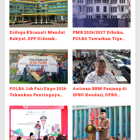
Diduga Khianati Mandat
PMB 2026/2027 Dibuka,
Rakyat, DPP Didesak
POLBA Tawarkan Tiga
Evaluasi Total Golkar
Prodi Baru dan Program
Morowali
Kuliah Gratis
POLBA Job Fair Expo 2026
Antrean BBM Panjang di
Tekankan Pentingnya
SPBU Kendari, DPRD
Skill dan Sertifikasi di Era
Sultra Duga Sistem
Digital
Barcode Curang