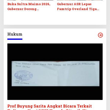
Buka Sultra Maimo 2026,
Gubernur ASR Lepas
Gubernur Dorong
Famtrip Overland Tiga
Digitalisasi UMKM
Kabupaten, Promosikan
Destinasi Unggulan
Daratan Sultra
Hukum
Prof Buyung Sarita Angkat Bicara Terkait