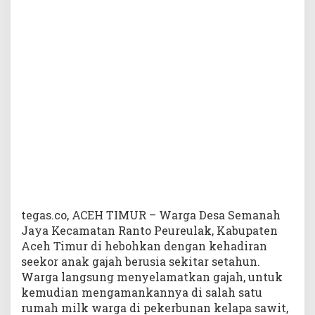
a
t
k
a
n
W
a
r
g
a
tegas.co, ACEH TIMUR – Warga Desa Semanah
Jaya Kecamatan Ranto Peureulak, Kabupaten
Aceh Timur di hebohkan dengan kehadiran
seekor anak gajah berusia sekitar setahun.
Warga langsung menyelamatkan gajah, untuk
kemudian mengamankannya di salah satu
rumah milk warga di pekerbunan kelapa sawit,