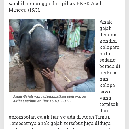
sambil menunggu dari pihak BKSD Aceh,
Minggu (15/1).
Anak
gajah
dengan
kondisi
kelapara
n itu
sedang
berada di
perkebu
nan
kelapa
sawit
Anak Gajah yang diselamatkan oleh warga
yang
akibat perburuan liar. FOTO : LUTFI
terpisah
dari
gerombolan gajah liar yg ada di Aceh Timur.
Tersesatnya anak gajah tersebut juga diduga