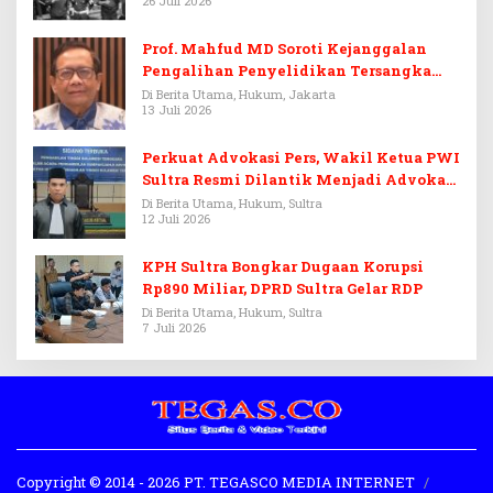
26 Juli 2026
Prof. Mahfud MD Soroti Kejanggalan
Pengalihan Penyelidikan Tersangka
Febrie Adriansyah
Di Berita Utama, Hukum, Jakarta
13 Juli 2026
Perkuat Advokasi Pers, Wakil Ketua PWI
Sultra Resmi Dilantik Menjadi Advokat
PERADI
Di Berita Utama, Hukum, Sultra
12 Juli 2026
KPH Sultra Bongkar Dugaan Korupsi
Rp890 Miliar, DPRD Sultra Gelar RDP
Di Berita Utama, Hukum, Sultra
7 Juli 2026
Copyright © 2014 - 2026 PT. TEGASCO MEDIA INTERNET