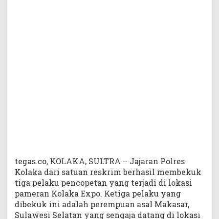
c
o
p
e
t
d
i
B
e
k
u
k
A
p
a
r
tegas.co, KOLAKA, SULTRA – Jajaran Polres
a
Kolaka dari satuan reskrim berhasil membekuk
t
tiga pelaku pencopetan yang terjadi di lokasi
K
pameran Kolaka Expo. Ketiga pelaku yang
e
dibekuk ini adalah perempuan asal Makasar,
p
Sulawesi Selatan yang sengaja datang di lokasi
o