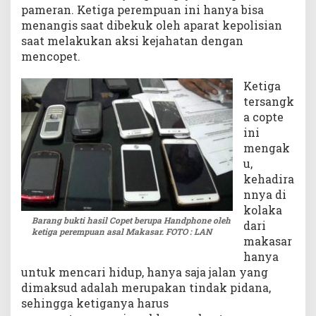
pameran. Ketiga perempuan ini hanya bisa
l
menangis saat dibekuk oleh aparat kepolisian
i
saat melakukan aksi kejahatan dengan
s
mencopet.
i
a
n
Ketiga
tersangk
a copte
ini
mengak
u,
kehadira
nnya di
kolaka
Barang bukti hasil Copet berupa Handphone oleh
dari
ketiga perempuan asal Makasar. FOTO : LAN
makasar
hanya
untuk mencari hidup, hanya saja jalan yang
dimaksud adalah merupakan tindak pidana,
sehingga ketiganya harus