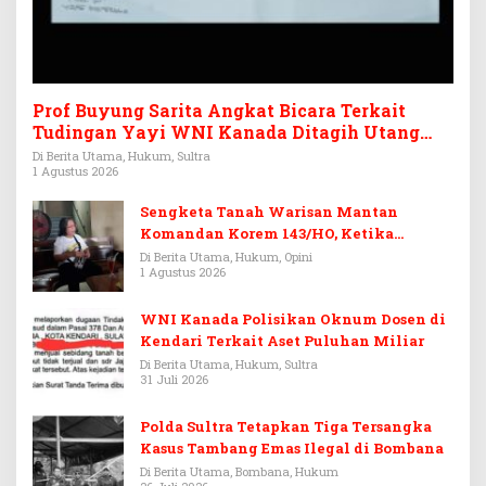
Prof Buyung Sarita Angkat Bicara Terkait
Tudingan Yayi WNI Kanada Ditagih Utang
Rp3,6 Miliar
Di Berita Utama, Hukum, Sultra
1 Agustus 2026
Sengketa Tanah Warisan Mantan
Komandan Korem 143/HO, Ketika
Warisan Menjadi Arena Pemerasan
Di Berita Utama, Hukum, Opini
1 Agustus 2026
WNI Kanada Polisikan Oknum Dosen di
Kendari Terkait Aset Puluhan Miliar
Di Berita Utama, Hukum, Sultra
31 Juli 2026
Polda Sultra Tetapkan Tiga Tersangka
Kasus Tambang Emas Ilegal di Bombana
Di Berita Utama, Bombana, Hukum