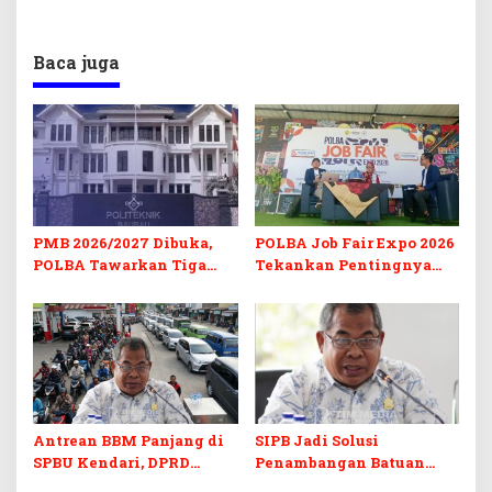
Baca juga
PMB 2026/2027 Dibuka,
POLBA Job Fair Expo 2026
POLBA Tawarkan Tiga
Tekankan Pentingnya
Prodi Baru dan Program
Skill dan Sertifikasi di Era
Kuliah Gratis
Digital
Antrean BBM Panjang di
SIPB Jadi Solusi
SPBU Kendari, DPRD
Penambangan Batuan
Sultra Duga Sistem
Komoditas ex-Golongan C