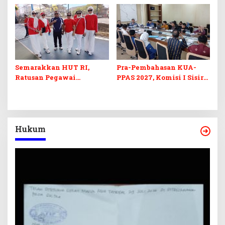
Barcode Curang
di Sultra
Semarakkan HUT RI,
Pra-Pembahasan KUA-
Ratusan Pegawai
PPAS 2027, Komisi I Sisir
Sekretariat DPRD Sultra
Program Prioritas
Ikuti Lomba Bola Gotong
Berkelanjutan
Hukum