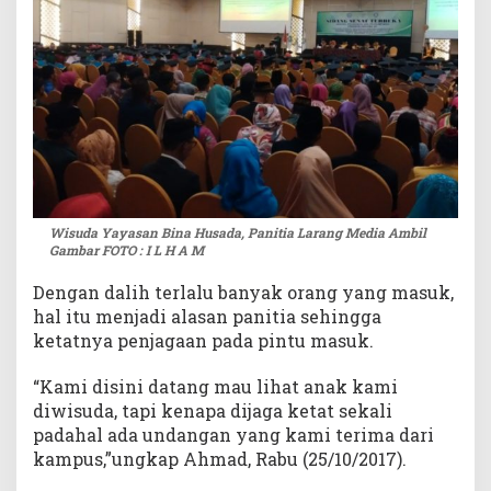
d
i
a
A
m
b
i
l
G
a
Wisuda Yayasan Bina Husada, Panitia Larang Media Ambil
m
Gambar FOTO : I L H A M
b
a
Dengan dalih terlalu banyak orang yang masuk,
r
hal itu menjadi alasan panitia sehingga
ketatnya penjagaan pada pintu masuk.
“Kami disini datang mau lihat anak kami
diwisuda, tapi kenapa dijaga ketat sekali
padahal ada undangan yang kami terima dari
kampus,”ungkap Ahmad, Rabu (25/10/2017).