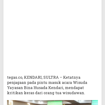
a
H
u
s
a
d
a
,
P
a
n
i
t
i
a
L
a
tegas.co, KENDARI, SULTRA – Ketatnya
r
penjagaan pada pintu masuk acara Wisuda
a
Yayasan Bina Husada Kendari, mendapat
n
kritikan keras dari orang tua wisudawan.
g
M
e