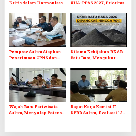
Kritis dalam Harmonisasi
KUA-PPAS 2027, Prioritas
KUA-PPAS 2027 dan
Pendidikan, Kebudayaan,
Perubahan APBD 2026
dan Pelunasan Utang
Infrastruktur
Pemprov Sultra Siapkan
Dilema Kebijakan RKAB
Penerimaan CPNS dan
Batu Bara, Mengukur
PPPK 2027, DPRD Sultra
Keseimbangan
Desak Formasi Disabilitas
Penerimaan Negara dan
Kepastian Investasi
Wajah Baru Pariwisata
Rapat Kerja Komisi II
Sultra, Menyulap Potensi
DPRD Sultra, Evaluasi 13
Lokal Lewat Sentuhan
OPD
Digital dan Penguatan
Ekraf