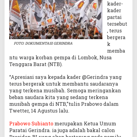
kader-
I
kader
n
partai
d
tersebut
o
, terus
n
e
bergera
s
FOTO: DOKUMENTASI GERINDRA
k
i
memba
a
ntu warga korban gempa di Lombok, Nusa
Tenggara Barat (NTB).
“Apresiasi saya kepada kader @Gerindra yang
terus bergerak untuk membantu saudaranya
yang terkena musibah. Semoga meringankan
beban saudara kita yang sedang terkena
musibah gempa di NTB,”tulis Prabowo dalam
Twetter, 14 Agustus lalu.
Prabowo Subianto
merupakan Ketua Umum
Paratai Gerindra. ia juga adalah bakal calon
Presiden RI yang akan bertarung pada pemilu