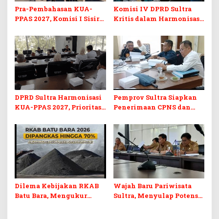
Pra-Pembahasan KUA-
Komisi IV DPRD Sultra
PPAS 2027, Komisi I Sisir
Kritis dalam Harmonisasi
Program Prioritas
KUA-PPAS 2027 dan
Berkelanjutan
Perubahan APBD 2026
DPRD Sultra Harmonisasi
Pemprov Sultra Siapkan
KUA-PPAS 2027, Prioritas
Penerimaan CPNS dan
Pendidikan, Kebudayaan,
PPPK 2027, DPRD Sultra
dan Pelunasan Utang
Desak Formasi Disabilitas
Infrastruktur
Dilema Kebijakan RKAB
Wajah Baru Pariwisata
Batu Bara, Mengukur
Sultra, Menyulap Potensi
Keseimbangan
Lokal Lewat Sentuhan
Penerimaan Negara dan
Digital dan Penguatan