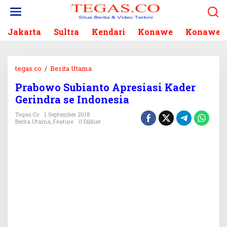
L
e
w
Jakarta
Sultra
Kendari
Konawe
Konawe S
a
t
i
k
tegas.co
/
Berita Utama
P
e
r
k
Prabowo Subianto Apresiasi Kader
a
o
Gerindra se Indonesia
b
n
o
Tegas.co
1 September 2018
t
w
Berita Utama
,
Feature
0 Dilihat
e
o
n
S
u
b
i
a
n
t
o
A