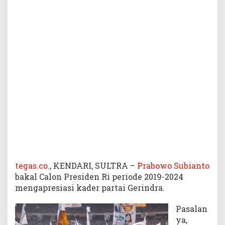
p
r
e
s
i
a
s
i
K
a
d
e
r
G
e
r
i
tegas.co
., KENDARI, SULTRA –
Prabowo Subianto
n
bakal Calon Presiden Ri periode 2019-2024
d
mengapresiasi kader partai Gerindra.
r
a
Pasalan
s
ya,
e