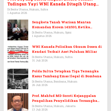
Tudingan Yayi WNI Kanada Ditagih Utang
Rp3,6 Miliar
Di Berita Utama, Hukum, Sultra
1 Agustus 2026
Sengketa Tanah Warisan Mantan
Komandan Korem 143/HO, Ketika
Warisan Menjadi Arena Pemerasan
Di Berita Utama, Hukum, Opini
1 Agustus 2026
WNI Kanada Polisikan Oknum Dosen di
Kendari Terkait Aset Puluhan Miliar
Di Berita Utama, Hukum, Sultra
31 Juli 2026
Polda Sultra Tetapkan Tiga Tersangka
Kasus Tambang Emas Ilegal di Bombana
Di Berita Utama, Bombana, Hukum
26 Juli 2026
Prof. Mahfud MD Soroti Kejanggalan
Pengalihan Penyelidikan Tersangka
Febrie Adriansyah
Di Berita Utama, Hukum, Jakarta
13 Juli 2026