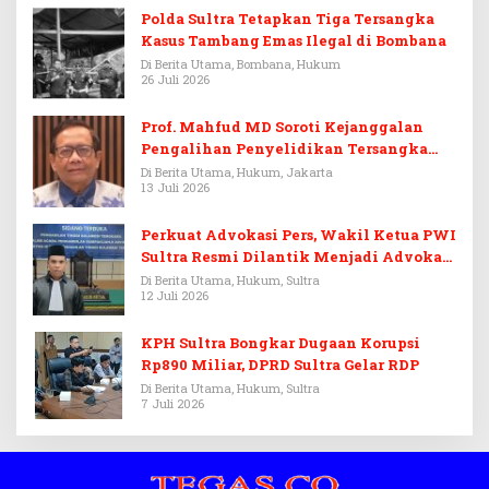
Polda Sultra Tetapkan Tiga Tersangka
Kasus Tambang Emas Ilegal di Bombana
Di Berita Utama, Bombana, Hukum
26 Juli 2026
Prof. Mahfud MD Soroti Kejanggalan
Pengalihan Penyelidikan Tersangka
Febrie Adriansyah
Di Berita Utama, Hukum, Jakarta
13 Juli 2026
Perkuat Advokasi Pers, Wakil Ketua PWI
Sultra Resmi Dilantik Menjadi Advokat
PERADI
Di Berita Utama, Hukum, Sultra
12 Juli 2026
KPH Sultra Bongkar Dugaan Korupsi
Rp890 Miliar, DPRD Sultra Gelar RDP
Di Berita Utama, Hukum, Sultra
7 Juli 2026