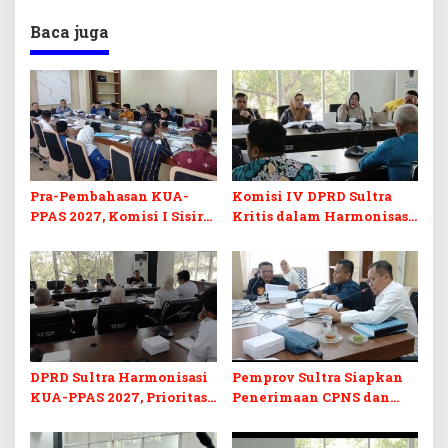
Baca juga
Pra-Pembahasan KUA-
Komisi IV DPRD Sultra
PPAS 2027, Komisi I Sisir
Kritis dalam Harmonisasi
Program Prioritas
KUA-PPAS 2027 dan
Berkelanjutan
Perubahan APBD 2026
DPRD Sultra Harmonisasi
Pemprov Sultra Siapkan
KUA-PPAS 2027, Prioritas
Penerimaan CPNS dan
Pendidikan, Kebudayaan,
PPPK 2027, DPRD Sultra
dan Pelunasan Utang
Desak Formasi Disabilitas