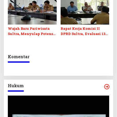
Infrastruktur
Wajah Baru Pariwisata
Rapat Kerja Komisi II
Sultra, Menyulap Potensi
DPRD Sultra, Evaluasi 13
Lokal Lewat Sentuhan
OPD
Digital dan Penguatan
Ekraf
Komentar
Hukum