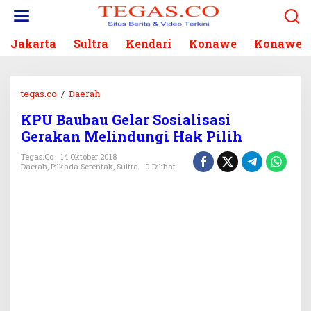
L
e
w
Jakarta
Sultra
Kendari
Konawe
Konawe S
a
t
i
k
tegas.co
/
Daerah
K
e
P
k
KPU Baubau Gelar Sosialisasi
U
o
Gerakan Melindungi Hak Pilih
B
n
a
Tegas.co
14 Oktober 2018
t
u
Daerah
,
Pilkada Serentak
,
Sultra
0 Dilihat
e
b
n
a
u
G
e
l
a
r
S
o