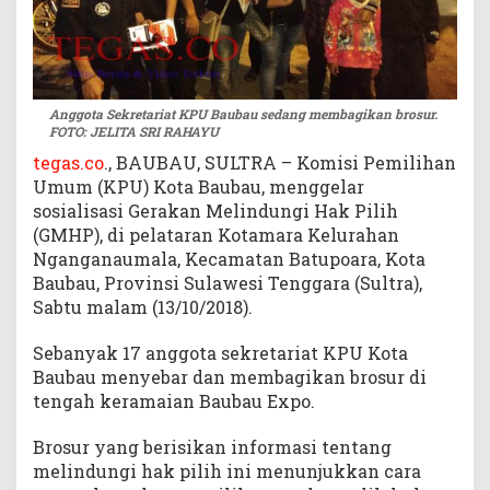
n
g
i
H
a
Anggota Sekretariat KPU Baubau sedang membagikan brosur.
k
FOTO: JELITA SRI RAHAYU
P
tegas.co
., BAUBAU, SULTRA – Komisi Pemilihan
i
Umum (KPU) Kota Baubau, menggelar
l
sosialisasi Gerakan Melindungi Hak Pilih
i
(GMHP), di pelataran Kotamara Kelurahan
h
Nganganaumala, Kecamatan Batupoara, Kota
Baubau, Provinsi Sulawesi Tenggara (Sultra),
Sabtu malam (13/10/2018).
Sebanyak 17 anggota sekretariat KPU Kota
Baubau menyebar dan membagikan brosur di
tengah keramaian Baubau Expo.
Brosur yang berisikan informasi tentang
melindungi hak pilih ini menunjukkan cara