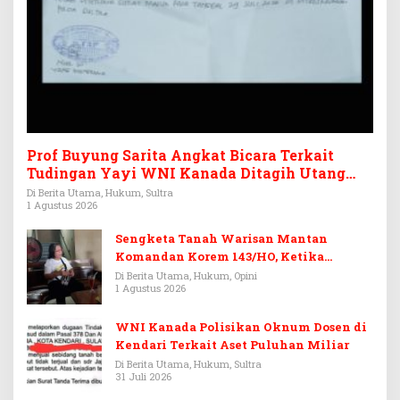
Prof Buyung Sarita Angkat Bicara Terkait
Tudingan Yayi WNI Kanada Ditagih Utang
Rp3,6 Miliar
Di Berita Utama, Hukum, Sultra
1 Agustus 2026
Sengketa Tanah Warisan Mantan
Komandan Korem 143/HO, Ketika
Warisan Menjadi Arena Pemerasan
Di Berita Utama, Hukum, Opini
1 Agustus 2026
WNI Kanada Polisikan Oknum Dosen di
Kendari Terkait Aset Puluhan Miliar
Di Berita Utama, Hukum, Sultra
31 Juli 2026