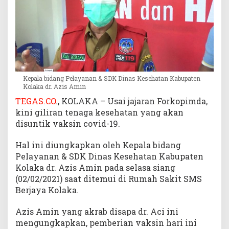
r
i
m
a
V
a
k
Kepala bidang Pelayanan & SDK Dinas Kesehatan Kabupaten
s
Kolaka dr. Azis Amin
i
TEGAS.CO
., KOLAKA – Usai jajaran Forkopimda,
n
kini giliran tenaga kesehatan yang akan
C
o
disuntik vaksin covid-19.
v
i
Hal ini diungkapkan oleh Kepala bidang
d
Pelayanan & SDK Dinas Kesehatan Kabupaten
-
Kolaka dr. Azis Amin pada selasa siang
1
(02/02/2021) saat ditemui di Rumah Sakit SMS
9
Berjaya Kolaka.
Azis Amin yang akrab disapa dr. Aci ini
mengungkapkan, pemberian vaksin hari ini