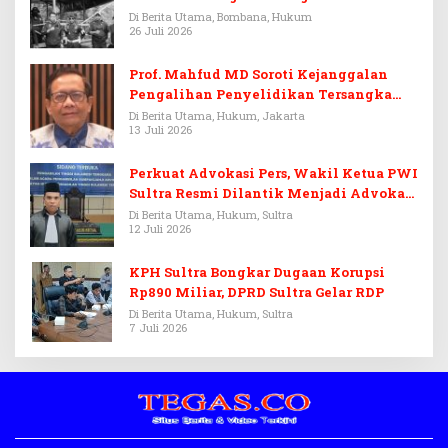
Di Berita Utama, Bombana, Hukum
26 Juli 2026
Prof. Mahfud MD Soroti Kejanggalan
Pengalihan Penyelidikan Tersangka
Febrie Adriansyah
Di Berita Utama, Hukum, Jakarta
13 Juli 2026
Perkuat Advokasi Pers, Wakil Ketua PWI
Sultra Resmi Dilantik Menjadi Advokat
PERADI
Di Berita Utama, Hukum, Sultra
12 Juli 2026
KPH Sultra Bongkar Dugaan Korupsi
Rp890 Miliar, DPRD Sultra Gelar RDP
Di Berita Utama, Hukum, Sultra
7 Juli 2026