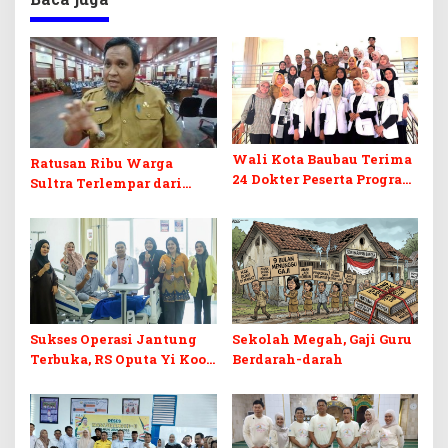
Wali Kota Baubau Terima
Ratusan Ribu Warga
24 Dokter Peserta Program
Sultra Terlempar dari
Internsip Indonesia
Jaminan Kesehatan,
Angkatan II 2026
Pemda Diminta Segera
Bertindak
Sukses Operasi Jantung
Sekolah Megah, Gaji Guru
Terbuka, RS Oputa Yi Koo
Berdarah-darah
Perkuat Posisi Sultra
sebagai Pusat Jantung
Indonesia Timur