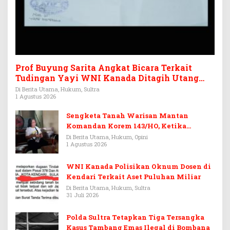
Prof Buyung Sarita Angkat Bicara Terkait
Tudingan Yayi WNI Kanada Ditagih Utang
Rp3,6 Miliar
Di Berita Utama, Hukum, Sultra
1 Agustus 2026
Sengketa Tanah Warisan Mantan
Komandan Korem 143/HO, Ketika
Warisan Menjadi Arena Pemerasan
Di Berita Utama, Hukum, Opini
1 Agustus 2026
WNI Kanada Polisikan Oknum Dosen di
Kendari Terkait Aset Puluhan Miliar
Di Berita Utama, Hukum, Sultra
31 Juli 2026
Polda Sultra Tetapkan Tiga Tersangka
Kasus Tambang Emas Ilegal di Bombana