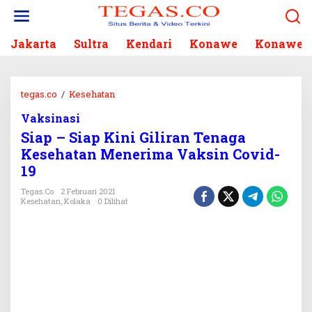
L
e
w
Jakarta
Sultra
Kendari
Konawe
Konawe S
a
t
i
k
tegas.co
/
Kesehatan
S
e
i
k
Vaksinasi
a
o
Siap – Siap Kini Giliran Tenaga
p
n
-
Kesehatan Menerima Vaksin Covid-
t
S
19
e
i
n
a
Tegas.co
2 Februari 2021
Kesehatan
,
Kolaka
0 Dilihat
p
K
i
n
i
G
i
l