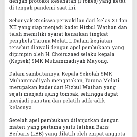
dengan protokol kesehatan (Prokes) yang ketat
d
di tengah pandemi saat ini.
a
k
Sebanyak 32 siswa perwakilan dari kelas XI dan
a
XII yang siap menjadi kader Hizbul Wathan dan
n
telah memiliki syarat kenaikan tingkat
T
penghela Taruna Melati I. Dalam kegiatan
a
r
tersebut diawali dengan apel pembukaan yang
u
dipimpin oleh H. Choiruzaed selaku kepala
n
(Kepsek) SMK Muhammadiyah Mayong.
a
M
Dalam sambutannya, Kepala Sekolah SMK
e
Muhammadiyah mengatakan, Taruna Melati
l
merupakan kader dari Hizbul Wathan yang
a
sejati menjadi ujung tombak, sehingga dapat
t
menjadi panutan dan pelatih adik-adik
i
kelasnya.
I
Setelah apel pembukaan dilanjutkan dengan
materi yang pertama yaitu latihan Baris
Berbaris (LBB) yang dilatih oleh empat anggota