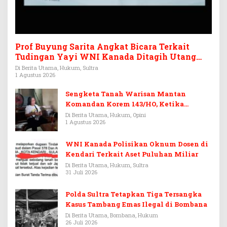
Prof Buyung Sarita Angkat Bicara Terkait
Tudingan Yayi WNI Kanada Ditagih Utang
Rp3,6 Miliar
Di Berita Utama, Hukum, Sultra
1 Agustus 2026
Sengketa Tanah Warisan Mantan
Komandan Korem 143/HO, Ketika
Warisan Menjadi Arena Pemerasan
Di Berita Utama, Hukum, Opini
1 Agustus 2026
WNI Kanada Polisikan Oknum Dosen di
Kendari Terkait Aset Puluhan Miliar
Di Berita Utama, Hukum, Sultra
31 Juli 2026
Polda Sultra Tetapkan Tiga Tersangka
Kasus Tambang Emas Ilegal di Bombana
Di Berita Utama, Bombana, Hukum
26 Juli 2026