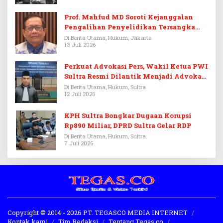
Prof. Mahfud MD Soroti Kejanggalan
Pengalihan Penyelidikan Tersangka
Febrie Adriansyah
Di Berita Utama, Hukum, Jakarta
13 Juli 2026
Perkuat Advokasi Pers, Wakil Ketua PWI
Sultra Resmi Dilantik Menjadi Advokat
PERADI
Di Berita Utama, Hukum, Sultra
12 Juli 2026
KPH Sultra Bongkar Dugaan Korupsi
Rp890 Miliar, DPRD Sultra Gelar RDP
Di Berita Utama, Hukum, Sultra
7 Juli 2026
Copyright © 2014 - 2026 PT. TEGASCO MEDIA INTERNET
Kontak kami
Tim Redaksi
Tentang Tegas.co