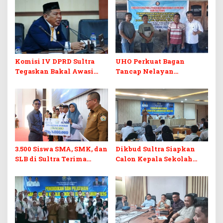
Komisi IV DPRD Sultra
UHO Perkuat Bagan
Tegaskan Bakal Awasi
Tancap Nelayan
Ketat Penyaluran PIP,
Tinanggea
Ancam Tindak Sekolah
yang Menyimpang
3.500 Siswa SMA, SMK, dan
Dikbud Sultra Siapkan
SLB di Sultra Terima
Calon Kepala Sekolah
Bantuan Pendidikan
Berintegritas Lewat
Pelatihan BCKS