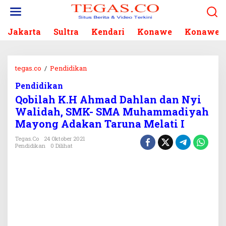
L
e
w
Jakarta
Sultra
Kendari
Konawe
Konawe S
a
t
i
k
tegas.co
/
Pendidikan
Q
e
o
k
Pendidikan
b
o
Qobilah K.H Ahmad Dahlan dan Nyi
i
n
l
Walidah, SMK- SMA Muhammadiyah
t
a
Mayong Adakan Taruna Melati I
e
h
n
K
Tegas.co
24 Oktober 2021
Pendidikan
0 Dilihat
.
H
A
h
m
a
d
D