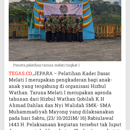
S
M
A
M
u
h
a
m
m
a
d
Peserta pelatihan taruna melati tingkat I
i
TEGAS.CO
.,JEPARA – Pelatihan Kader Dasar
y
Melati I merupakan pengkaderan bagi anak-
a
anak yang tergabung di organisasi Hizbul
h
Wathan. Taruna Melati I merupakan agenda
M
tahunan dari Hizbul Wathan Qobilah K.H
a
y
Ahmad Dahlan dan Nyi Walidah SMK- SMA
o
Muhammadiyah Mayong yang dilaksanakan
n
pada hari Sabtu, (23/ 10/2021M/ 16) Rabiulawal
g
1443 H. Pelaksanaan kegiatan tersebut tak luput
A