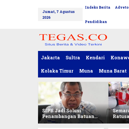
L
Indeks Berita
Adveto
tutup
e
Jumat, 7 Agustus
w
2026
a
Pendidikan
t
i
k
e
k
o
Jakarta
Sultra
Kendari
Konaw
n
t
Kolaka Timur
Muna
Muna Barat
e
n
SIPB Jadi Solusi
Semar
Penambangan Batuan
Ratus
Komoditas ex-Golongan
Sekret
C di Sultra
Ikuti 