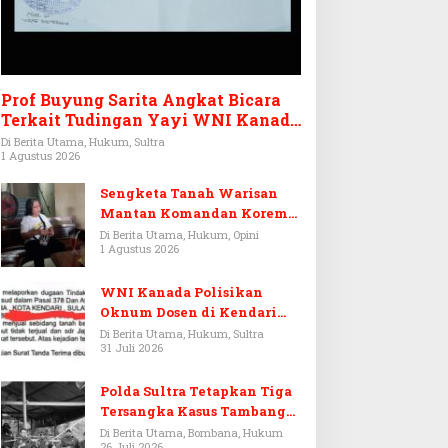
Prof Buyung Sarita Angkat Bicara
Terkait Tudingan Yayi WNI Kanada
Ditagih Utang Rp3,6 Miliar
Di Berita Utama, Hukum, Sultra
1 Agustus 2026
Sengketa Tanah Warisan
Mantan Komandan Korem
143/HO, Ketika Warisan
Di Berita Utama, Hukum, Opini
1 Agustus 2026
Menjadi Arena Pemerasan
WNI Kanada Polisikan
Oknum Dosen di Kendari
Terkait Aset Puluhan Miliar
Di Berita Utama, Hukum, Sultra
31 Juli 2026
Polda Sultra Tetapkan Tiga
Tersangka Kasus Tambang
Emas Ilegal di Bombana
Di Berita Utama, Bombana, Hukum
26 Juli 2026