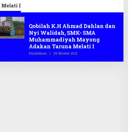
 Melati I
Pendidikan
Qobilah K.H Ahmad Dahlan dan
Nyi Walidah, SMK- SMA
Muhammadiyah Mayong
Adakan Taruna Melati I
Pendidikan
|
24 Oktober 2021
O
L
E
H
T
E
G
A
S
.
C
O