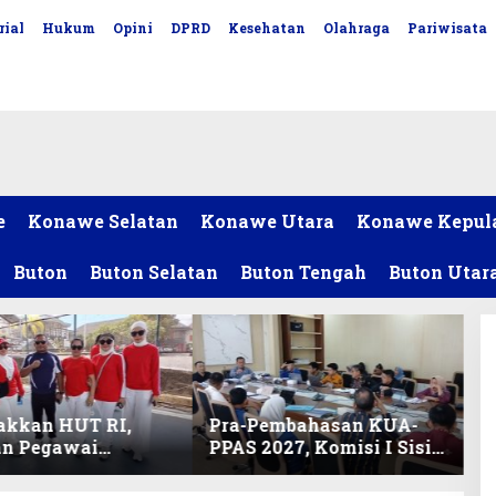
rial
Hukum
Opini
DPRD
Kesehatan
Olahraga
Pariwisata
e
Konawe Selatan
Konawe Utara
Konawe Kepul
Buton
Buton Selatan
Buton Tengah
Buton Utar
akkan HUT RI,
Pra-Pembahasan KUA-
an Pegawai
PPAS 2027, Komisi I Sisir
ariat DPRD Sultra
Program Prioritas
Lomba Bola Gotong
Berkelanjutan