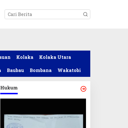
tutup
auan
Kolaka
Kolaka Utara
a
Baubau
Bombana
Wakatobi
Hukum