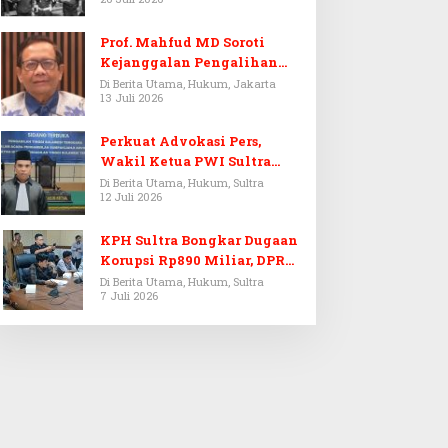
Prof. Mahfud MD Soroti
Kejanggalan Pengalihan
Penyelidikan Tersangka
Di Berita Utama, Hukum, Jakarta
13 Juli 2026
Febrie Adriansyah
Perkuat Advokasi Pers,
Wakil Ketua PWI Sultra
Resmi Dilantik Menjadi
Di Berita Utama, Hukum, Sultra
12 Juli 2026
Advokat PERADI
KPH Sultra Bongkar Dugaan
Korupsi Rp890 Miliar, DPRD
Sultra Gelar RDP
Di Berita Utama, Hukum, Sultra
7 Juli 2026