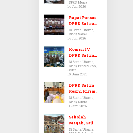
DPRD, Muna
Dugaan Jual
14 Juli 2026
Beli Tanah
Bermasalah di
Rapat Pansus
Muna
DPRD Sultra
Diskors Dua
Di Berita Utama,
DPRD, Sultra
Kali Akibat
14 Juli 2026
Ketidakhadira
n Pj Sekda
Komisi IV
DPRD Sultra
Kawal Hak
Di Berita Utama,
DPRD, Pendidikan,
Guru,
Sultra
Rencanakan
15 Juni 2026
Revisi Perda
Pendidikan
DPRD Sultra
Resmi Kirim
Aspirasi Tolak
Di Berita Utama,
DPRD, Sultra
Peraturan
11 Juni 2026
BPOM No. 5
Tahun 2026 ke
Sekolah
Komisi IX DPR
Megah, Gaji
RI
Guru Berdarah-
Di Berita Utama,