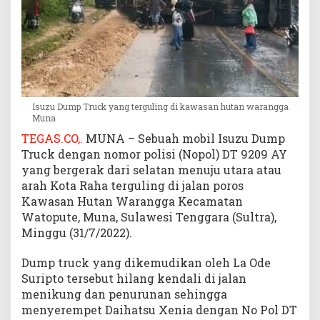
u
l
i
n
g
d
i
Isuzu Dump Truck yang terguling di kawasan hutan warangga
K
Muna
a
TEGAS.CO,.
MUNA – Sebuah mobil Isuzu Dump
w
Truck dengan nomor polisi (Nopol) DT 9209 AY
a
yang bergerak dari selatan menuju utara atau
s
arah Kota Raha terguling di jalan poros
a
n
Kawasan Hutan Warangga Kecamatan
H
Watopute, Muna, Sulawesi Tenggara (Sultra),
u
Minggu (31/7/2022).
t
a
Dump truck yang dikemudikan oleh La Ode
n
Suripto tersebut hilang kendali di jalan
W
menikung dan penurunan sehingga
a
menyerempet Daihatsu Xenia dengan No Pol DT
r