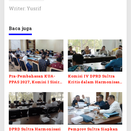
Writer: Yusrif
Baca juga
Pra-Pembahasan KUA-
Komisi IV DPRD Sultra
PPAS 2027, Komisi I Sisir
Kritis dalam Harmonisasi
Program Prioritas
KUA-PPAS 2027 dan
Berkelanjutan
Perubahan APBD 2026
DPRD Sultra Harmonisasi
Pemprov Sultra Siapkan