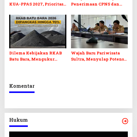
KUA-PPAS 2027, Prioritas
Penerimaan CPNS dan
Pendidikan, Kebudayaan,
PPPK 2027, DPRD Sultra
dan Pelunasan Utang
Desak Formasi Disabilitas
Infrastruktur
Dilema Kebijakan RKAB
Wajah Baru Pariwisata
Batu Bara, Mengukur
Sultra, Menyulap Potensi
Keseimbangan
Lokal Lewat Sentuhan
Penerimaan Negara dan
Digital dan Penguatan
Kepastian Investasi
Ekraf
Komentar
Hukum