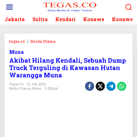
L
e
w
Jakarta
Sultra
Kendari
Konawe
Konawe S
a
t
i
k
tegas.co
/
Berita Utama
A
e
k
k
Muna
i
o
Akibat Hilang Kendali, Sebuah Dump
b
n
a
Truck Terguling di Kawasan Hutan
t
t
Warangga Muna
e
H
n
i
Tegas.co
31 Juli 2022
Berita Utama
,
Muna
0 Dilihat
l
a
n
g
K
e
n
d