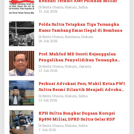
Kendari Terkait Aset Puluhan Miliar
Di Berita Utama, Hukum, Sultra
31 Juli 2026
Polda Sultra Tetapkan Tiga Tersangka
Kasus Tambang Emas Ilegal di Bombana
Di Berita Utama, Bombana, Hukum
26 Juli 2026
Prof. Mahfud MD Soroti Kejanggalan
Pengalihan Penyelidikan Tersangka
Febrie Adriansyah
Di Berita Utama, Hukum, Jakarta
13 Juli 2026
Perkuat Advokasi Pers, Wakil Ketua PWI
Sultra Resmi Dilantik Menjadi Advokat
PERADI
Di Berita Utama, Hukum, Sultra
12 Juli 2026
KPH Sultra Bongkar Dugaan Korupsi
Rp890 Miliar, DPRD Sultra Gelar RDP
Di Berita Utama, Hukum, Sultra
7 Juli 2026